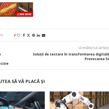
ts
0
Următorul artico
e
Soluții de testare în transformarea digitală
Provocarea 5
cizie
UTEA SĂ VĂ PLACĂ ȘI