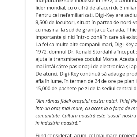
începuturile sale modeste în 1972, a continua
lider mondial, cu o cifră de afaceri de 3 mili
Pentru cei nefamiliarizati, Digi-Key are sediu
8,500 de locuitori, situat în partea de nord-
cu mașina, la sud de granița cu Canada, Thief
importante și nici într-o zonă în care să exi
La fel ca multe alte companii mari, Digi-Key 
1972, domnul Dr. Ronald Stordahl a început s
ajuta la transmiterea codului Morse. Acesta
mai întâi către pasionații de electronică și a
De atunci, Digi-Key continuă să adauge produs
afla în lume, în termen de 24 de ore pe plan i
15,000 de pachete pe zi de la sediul central di
“Am rămas fideli orașului nostru natal, Thief Riv
într-un oraș mai mare, cu acces la o forță de m
comunitate. Cultura noastră este “sosul” nostru 
în industria noastră.”
Fiind considerat, acum, cel mai mare proiect 