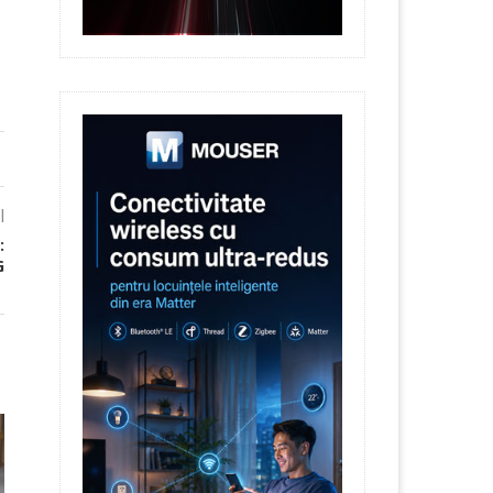
l
:
G