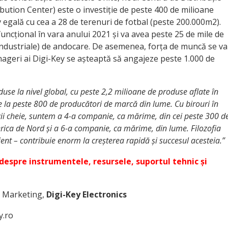
bution Center) este o investiție de peste 400 de milioane
 egală cu cea a 28 de terenuri de fotbal (peste 200.000m2).
uncțional în vara anului 2021 și va avea peste 25 de mile de
industriale) de andocare. De asemenea, forța de muncă se va
ageri ai Digi-Key se așteaptă să angajeze peste 1.000 de
duse la nivel global, cu peste 2,2 milioane de produse aflate în
de la peste 800 de producători de marcă din lume. Cu birouri în
ații cheie, suntem a 4-a companie, ca mărime, din cei peste 300 d
rica de Nord și a 6-a companie, ca mărime, din lume. Filozofia
ient – contribuie enorm la creșterea rapidă și succesul acesteia.”
 despre instrumentele, resursele, suportul tehnic și
& Marketing,
Digi-Key Electronics
y.ro