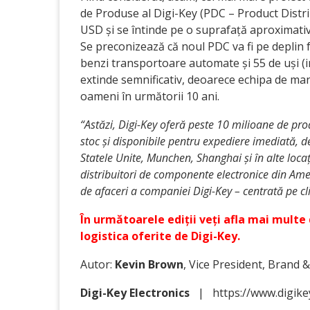
de Produse al Digi-Key (PDC – Product Distri
USD și se întinde pe o suprafață aproximativ
Se preconizează că noul PDC va fi pe deplin f
benzi transportoare automate și 55 de uși (
extinde semnificativ, deoarece echipa de man
oameni în următorii 10 ani.
“Astăzi, Digi-Key oferă peste 10 milioane de pro
stoc și disponibile pentru expe­diere imediată, 
Statele Unite, Munchen, Shanghai și în alte loc
distribuitori de componente electronice din Ame
de afaceri a companiei Digi-Key – centrată pe cl
În următoarele ediții veți afla mai multe
logistica oferite de Digi-Key.
Autor:
Kevin Brown
, Vice President, Brand 
Digi-Key Electronics
| https://www.digike