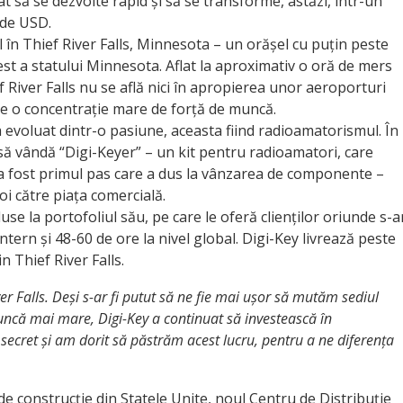
t să se dezvolte rapid și să se transforme, astăzi, într-un
arde USD.
l în Thief River Falls, Minnesota – un orășel cu puțin peste
vest a statului Minnesota. Aflat la aproximativ o oră de mers
 River Falls nu se află nici în apropierea unor aeroporturi
ste o concentrație mare de forță de muncă.
a evoluat dintr-o pasiune, aceasta fiind radioamatorismul. În
ă vândă “Digi-Keyer” – un kit pentru radioamatori, care
 a fost primul pas care a dus la vânzarea de componente –
poi către piața comercială.
e la portofoliul său, pe care le oferă clienților oriunde s-a
ntern și 48-60 de ore la nivel global. Digi-Key livrează peste
n Thief River Falls.
er Falls. Deși s-ar fi putut să ne fie mai ușor să mutăm sediul
uncă mai mare, Digi-Key a continuat să inves­tească în
secret și am dorit să păstrăm acest lucru, pentru a ne diferența
de construcție din Statele Unite, noul Centru de Distribuție