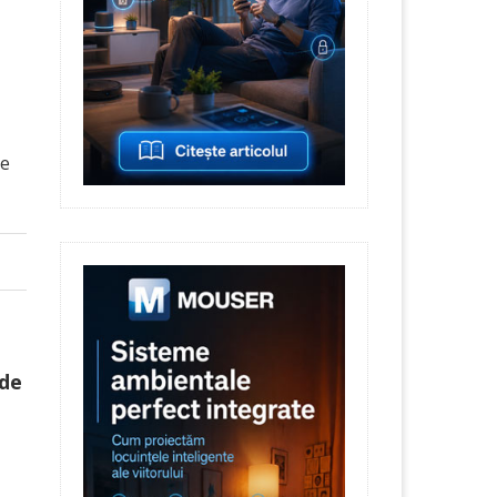
te
 de