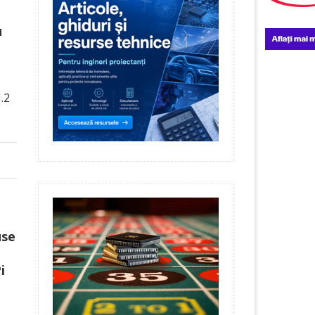
u
.2
use
i