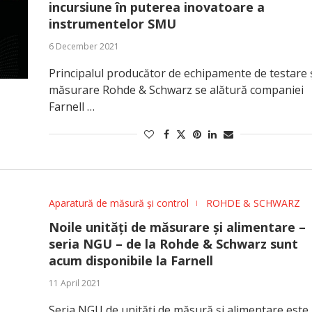
incursiune în puterea inovatoare a
instrumentelor SMU
6 December 2021
Principalul producător de echipamente de testare 
măsurare Rohde & Schwarz se alătură companiei
Farnell …
Aparatură de măsură și control
ROHDE & SCHWARZ
Noile unități de măsurare și alimentare –
seria NGU – de la Rohde & Schwarz sunt
acum disponibile la Farnell
11 April 2021
Seria NGU de unități de măsură și alimentare este