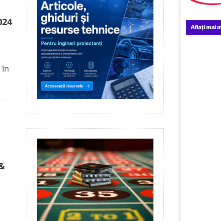
024
 în
 &