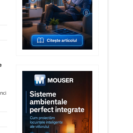
e
nci