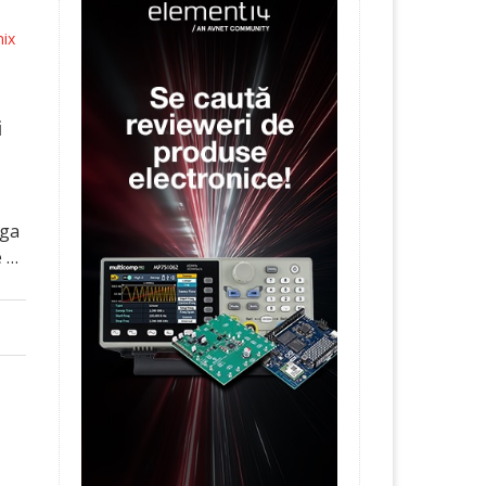
nix
i
iga
e …