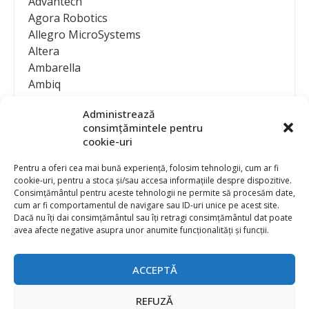
Advantech
Agora Robotics
Allegro MicroSystems
Altera
Ambarella
Ambiq
AMD / Xilinx
Administrează
Amphenol
consimțămintele pentru
Analog Devices
cookie-uri
Anritsu Corporation
Ansys
Pentru a oferi cea mai bună experiență, folosim tehnologii, cum ar fi
cookie-uri, pentru a stoca și/sau accesa informațiile despre dispozitive.
APS
Consimțământul pentru aceste tehnologii ne permite să procesăm date,
Arduino
cum ar fi comportamentul de navigare sau ID-uri unice pe acest site.
Arm
Dacă nu îți dai consimțământul sau îți retragi consimțământul dat poate
avea afecte negative asupra unor anumite funcționalități și funcții.
Asentics
ASM
Astrocast
ACCEPTĂ
ATEN International
Contact
Publicitate
Atmel
REFUZĂ
Abonament la revista “Electronica Azi”
Newsletter