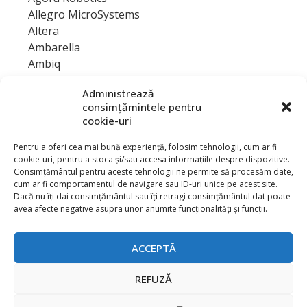
Allegro MicroSystems
Altera
Ambarella
Ambiq
AMD / Xilinx
Administrează
Amphenol
consimțămintele pentru
Analog Devices
cookie-uri
Anritsu Corporation
Ansys
Pentru a oferi cea mai bună experiență, folosim tehnologii, cum ar fi
cookie-uri, pentru a stoca și/sau accesa informațiile despre dispozitive.
APS
Consimțământul pentru aceste tehnologii ne permite să procesăm date,
Arduino
cum ar fi comportamentul de navigare sau ID-uri unice pe acest site.
Arm
Dacă nu îți dai consimțământul sau îți retragi consimțământul dat poate
avea afecte negative asupra unor anumite funcționalități și funcții.
Asentics
ASM
Astrocast
ACCEPTĂ
ATEN International
Contact
Publicitate
Atmel
REFUZĂ
Abonament la revista “Electronica Azi”
Newsletter
Atop
Politica de prelucrare a datelor (GDPR) si Cookie-uri