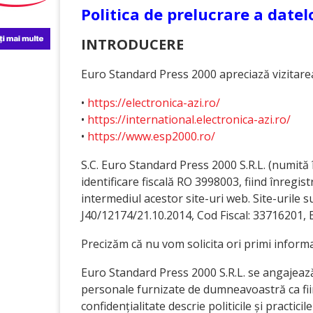
Politica de prelucrare a datel
INTRODUCERE
Euro Standard Press 2000 apreciază vizitarea
•
https://electronica-azi.ro/
•
https://international.electronica-azi.ro/
•
https://www.esp2000.ro/
S.C. Euro Standard Press 2000 S.R.L. (numită
identificare fiscală RO 3998003, fiind înregi
intermediul acestor site-uri web. Site-urile 
J40/12174/21.10.2014, Cod Fiscal: 33716201, Bdu
Precizăm că nu vom solicita ori primi informați
Euro Standard Press 2000 S.R.L. se angajeaz
personale furnizate de dumneavoastră ca fiin
confidențialitate descrie politicile și practi