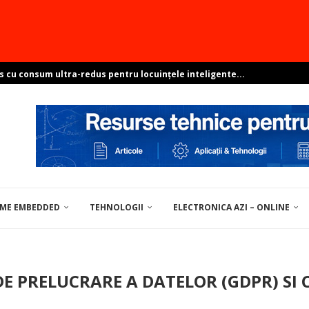
s cu consum ultra-redus pentru locuințele inteligente...
e sisteme ambientale perfect integrate?
resant? Arată-ne proiectul și poți...
pentru soluții de centre de date
ovocările dezvoltării Linux în...
EME EMBEDDED
TEHNOLOGII
ELECTRONICA AZI – ONLINE
UNELTE / MATERIALE PENTRU ELECTRONICĂ
DE PRELUCRARE A DATELOR (GDPR) SI 