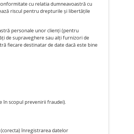
n conformitate cu relatia dumneavoastră cu
ază riscul pentru drepturile și libertățile
astră personale unor clienți (pentru
ități de supraveghere sau alți furnizori de
tră fiecare destinatar de date dacă este bine
 în scopul prevenirii fraudei).
(corecta) înregistrarea datelor