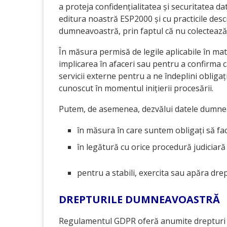
a proteja confidențialitatea și securitatea 
editura noastră ESP2000 și cu practicile descr
dumneavoastră, prin faptul că nu colectează
În măsura permisă de legile aplicabile în ma
implicarea în afaceri sau pentru a confirma ca
servicii externe pentru a ne îndeplini obliga
cunoscut în momentul inițierii procesării.
Putem, de asemenea, dezvălui datele dumne
în măsura în care suntem obligați să fac
în legătură cu orice procedură judiciară
pentru a stabili, exercita sau apăra drep
DREPTURILE DUMNEAVOASTRĂ
Regulamentul GDPR oferă anumite drepturi per