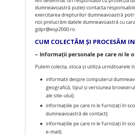
Am desemnat un responsabil cu protecția date
dumneavoastră puteți contacta responsabilul 
exercitarea drepturilor dumneavoastră potrivit
noi prelucrăm datele dumneavoastră cu caract
gdpr@esp2000.ro
CUM COLECTĂM ȘI PROCESĂM I
– Informații personale pe care ni le of
Putem colecta, stoca și utiliza următoarele t
informatii despre computerul dumneavoas
geografică, tipul și versiunea browserul
ale site-ului);
informațiile pe care ni le furnizați în sc
dumneavoastră de contact);
informațiile pe care ni le furnizați în s
e-mail);