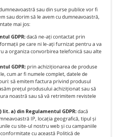
 dumneavoastră sau din surse publice vor fi
le avem sau dorim să le avem cu dumneavoastră,
tate mai jos:
mentul GDPR:
dacă ne-ați contactat prin
formații pe care ni le-ați furnizat pentru a va
tru a organiza convorbirea telefonică sau alte
mentul GDPR:
prin achiziționarea de produse
le, cum ar fi numele complet, datele de
copuri: să emitem factura privind produsul
asăm prețul produsului achiziționat sau să
ura noastră sau să vă retrimitem revistele
) lit. a) din Regulamentul GDPR:
dacă
neavoastră IP, locația geografică, tipul și
iunile cu site-ul nostru web și cu campaniile
conformitate cu această Politică de