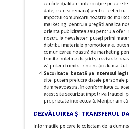
confidențialitate, informațiile pe care le
date, note și remarci) pentru a efectua c
impactul comunicării noastre de marketin
marketing, pentru a pregăti analiza noa
orienta publicitatea sau pentru a oferi 
nostru la newsletter, puteți primi mate
distribui materiale promoționale, putem 
comunicarea noastră de marketing pentr
trimite buletine de știri și revistele n
vă putem trimite comunicări de marketin
Securitate, bazată pe interesul legiti
site, putem prelucra datele personale p
dumneavoastră, în conformitate cu aceas
acest site securizat împotriva fraudei, 
proprietate intelectuală. Menționam că a
DEZVĂLUIREA ȘI TRANSFERUL D
Informatiile pe care le colectam de la dumn