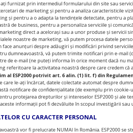
-ați furnizat prin intermediul formularului din site sau servic
ercetari de marketing și pentru a analiza caracteristicile vizi
g și pentru a o adapta la tendințele detectate, pentru a plani
stră de business, pentru a personaliza serviciile și comuni
marketing direct a acelorași sau a unor produse și servicii 
rialele noastre de marketing, vă putem procesa datele person
face anunțuri despre adăugiri și modificări privind serviciil
u dumneavoastră, vă putem trimite notificari prin e-mail (
oastre de e-mail (ne puteți informa în orice moment dacă nu ma
g referitoare la activitatea noastră despre care credem că 
m al ESP2000 potrivit art. 6 alin. (1) lit. f) din Regulam
e care le-ați încărcat, datele colectate automat despre dumn
tă notificare de confidențialitate (de exemplu prin cookie-
pentru protejarea drepturilor și intereselor ESP2000 și ale te
ceste informații pot fi dezvăluite în scopul investigării sau 
ATELOR CU CARACTER PERSONAL
eavoastră vor fi prelucrate NUMAI în România. ESP2000 se str