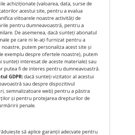
iile achiziționate (valoarea, data, surse de
tatorilor acestui site, pentru a evalua
fica viitoarele noastre activități de
cările pentru dumneavoastră, pentru a
similare. De asemenea, dacă sunteți abonatul
ale pe care ni le-ați furnizat pentru a
e noastre, putem personaliza acest site și
de exemplu despre ofertele noastre), putem
i sunteți interesat de aceste materiale) sau
ar putea fi de interes pentru dumneavoastră.
entul GDPR:
dacă sunteți vizitator al acestui
eavoastră sau despre dispozitivul
uri, semnalizatoare web) pentru a păstra
rților și pentru protejarea drepturilor de
urmăririi penale.
ăduiește să aplice garanții adecvate pentru