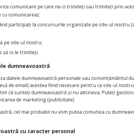
orice comunicare pe care ne-o trimiteți sau trimiteți prin aces
e cu comunicarea);
când participați la concursurile organizate pe site-ul nostru (
 pe site-ul nostru;
să ni le trimiteți.
tele dumneavoastră
rniza datele dumneavoastră personale sau consimțământul du
să de email) acestea fiind necesare pentru ca site-ul nostru s
t să știm că sunteți dumneavoastră și nu altcineva. Puteți ges
icarea de marketing (publicitate).
oastră, cel mai probabil nu vom putea comunica cu dumneavoas
voastră cu caracter personal