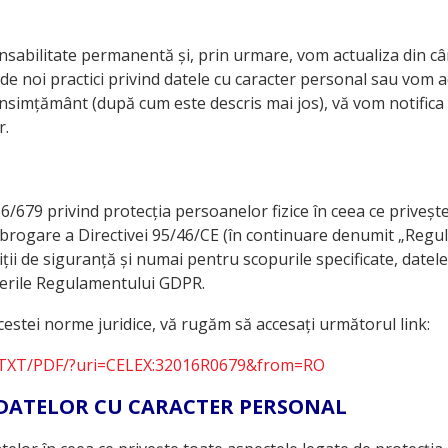
onsabilitate permanentă și, prin urmare, vom actualiza din câ
e noi practici privind datele cu caracter personal sau vom ado
nsimțământ (după cum este descris mai jos), vă vom notifica o
r.
679 privind protecția persoanelor fizice în ceea ce privește
e abrogare a Directivei 95/46/CE (în continuare denumit „Reg
ții de siguranță și numai pentru scopurile specificate, datele
ederile Regulamentului GDPR.
cestei norme juridice, vă rugăm să accesați următorul link:
RO/TXT/PDF/?uri=CELEX:32016R0679&from=RO
 DATELOR CU CARACTER PERSONAL