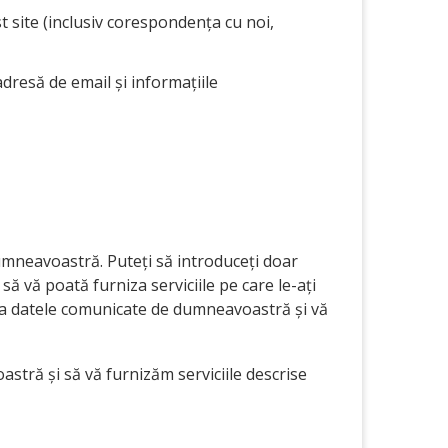
t site (inclusiv corespondența cu noi,
adresă de email și informațiile
mneavoastră. Puteți să introduceți doar
ă vă poată furniza serviciile pe care le-ați
tiona datele comunicate de dumneavoastră și vă
tră și să vă furnizăm serviciile descrise