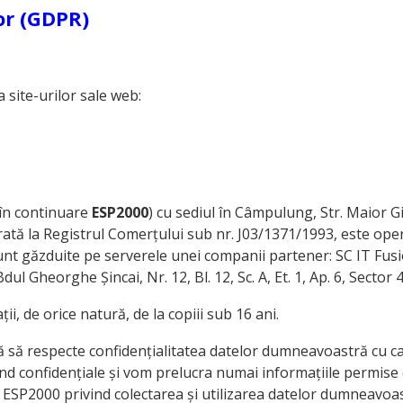
or (GDPR)
 site-urilor sale web:
 în continuare
ESP2000
) cu sediul în Câmpulung, Str. Maior Gi
strată la Registrul Comerțului sub nr. J03/1371/1993, este op
sunt găzduite pe serverele unei companii partener: SC IT Fusio
l Gheorghe Șincai, Nr. 12, Bl. 12, Sc. A, Et. 1, Ap. 6, Sector 
i, de orice natură, de la copiii sub 16 ani.
ă să respecte confidențialitatea datelor dumneavoastră cu ca
d confidențiale și vom prelucra numai informațiile permise de
cile ESP2000 privind colectarea și utilizarea datelor dumneavoa