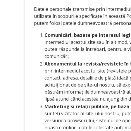
Datele personale transmise prin intermediul 
utilizate în scopurile specificate în această 
putem folosi datele dumneavoastră personale
Comunicări, bazate pe interesul legi
intermediul acestui site sau în alt mod, 
putea răspunde la întrebări, pentru a vă
comunicări;
Abonamentul la revista/revistele în fo
prin intermediul acestui site (revistel
contact, adresa, detaliile de plată (dac
achiziționat de pe site-ul nostru, să e
păstrăm informațiile dumneavoastră atun
lipsă atunci când acestea nu ajung din 
Marketing și relații publice, pe baza
sunteți vizitator al site-ului nostru, p
versiunea browserului, sistemul de operar
noastre online, datele colectate autom