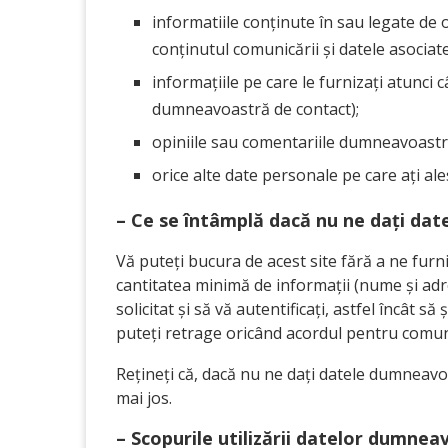
informatiile conținute în sau legate de 
conținutul comunicării și datele asociat
informațiile pe care le furnizați atunci 
dumneavoastră de contact);
opiniile sau comentariile dumneavoastră
orice alte date personale pe care ați ales 
– Ce se întâmplă dacă nu ne dați da
Vă puteți bucura de acest site fără a ne fu
cantitatea minimă de informații (nume și adre
solicitat și să vă autentificați, astfel încâ
puteți retrage oricând acordul pentru comun
Rețineți că, dacă nu ne dați datele dumneav
mai jos.
– Scopurile utilizării datelor dumnea