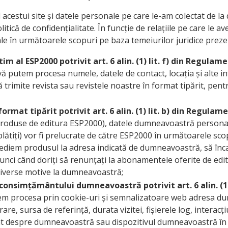
acestui site și datele personale pe care le-am colectat de la
Politică de confidențialitate. În funcție de relațiile pe care 
 în următoarele scopuri pe baza temeiurilor juridice prezen
tim al ESP2000
potrivit art. 6 alin. (1) lit. f) din Regula
vă putem procesa numele, datele de contact, locația și alte in
 trimite revista sau revistele noastre în format tipărit, pen
rmat tipărit potrivit art. 6 alin. (1) lit. b) din Regula
e produse de editura ESP2000), datele dumneavoastră persona
ă plătiți) vor fi prelucrate de către ESP2000 în următoarele s
xpediem produsul la adresa indicată de dumneavoastră, să înc
ci când doriți să renunțați la abonamentele oferite de edit
diverse motive la dumneavoastră;
 consimțământului dumneavoastră potrivit art. 6 alin. (1
utem procesa prin cookie-uri și semnalizatoare web adresa dum
e, sursa de referință, durata vizitei, fișierele log, interacț
at despre dumneavoastră sau dispozitivul dumneavoastră în 