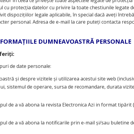
lor în ceea ce privește toate aspectele legate de protecția 
cu protecția datelor cu privire la toate chestiunile legate 
 dispozițiilor legale aplicabile, în special dacă aveți întrebă
er personal. Adresa de e-mail la care puteți contacta respon
NFORMAȚIILE DUMNEAVOASTRĂ PERSONALE
eriți:
ipuri de date personale:
tră și despre vizitele și utilizarea acestui site web (inclus
ui, sistemul de operare, sursa de recomandare, durata vizitei,
opul de a vă abona la revista Electronica Azi in format tipărit
copul de a vă abona la notificarile prin e-mail și/sau buletin