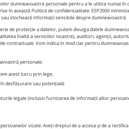
datelor dumneavoastră personale pentru a le utiliza numai î
ise în această Politică de confidențialitate. ESP2000 minimize
 sau stochează informații sensibile despre dumneavoastră.
terie de protecție a datelor, putem divulga datele dumneavo
litatea înaltă a serviciilor noastre), auditori, agenții, autor
țiile contractuale. Vom indica în mod clar pentru dumneavoas
avoastră personale:
em acest lucru prin lege;
 în desfășurare sau potențială;
turile legale (inclusiv furnizarea de informații altor persoane
soanelor vizate. Aveți dreptul de a accesa și de a rectifica 