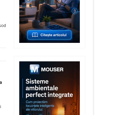
isod
a
i