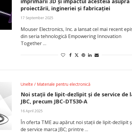
imprimării 3D și impactul acesteia asupra
proiectării, ingineriei și fabricației
17 September 2025
Mouser Electronics, Inc. a lansat cel mai recent ep
din seria tehnologică Empowering Innovation
Together …
Unelte / Materiale pentru electronică
Noi stații de lipit-dezlipit și de service de l
JBC, precum JBC-DT530-A
16 April 2025
În oferta TME au apărut noi stații de lipit-dezlipit ș
de service marca JBC; printre …