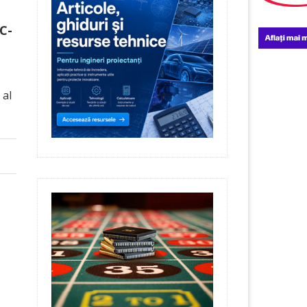
BC-
 al