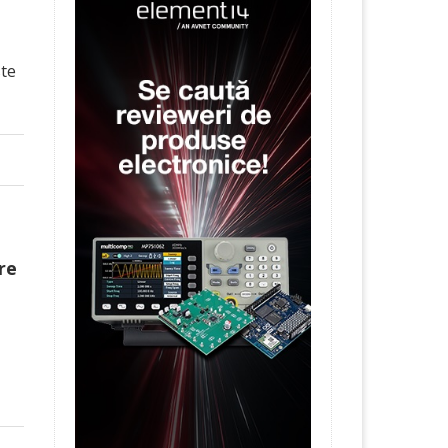
ste
re