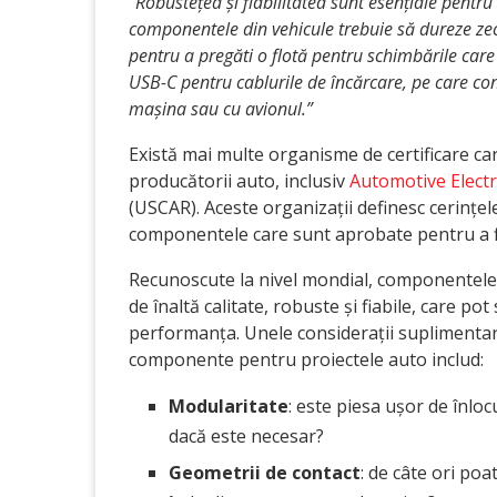
“Robustețea și fiabilitatea sunt esențiale pentru
componentele din vehicule trebuie să dureze zec
pentru a pregăti o flotă pentru schimbările care
USB-C pentru cablurile de încărcare, pe care co
mașina sau cu avionul.”
Există mai multe organisme de certificare car
producătorii auto, inclusiv
Automotive Electr
(USCAR). Aceste organizații definesc cerințele
componentele care sunt aprobate pentru a fi 
Recunoscute la nivel mondial, componentele c
de înaltă calitate, robuste și fiabile, care po
performanța. Unele considerații suplimentare
componente pentru proiectele auto includ:
Modularitate
: este piesa ușor de înloc
dacă este necesar?
Geometrii de contact
: de câte ori po