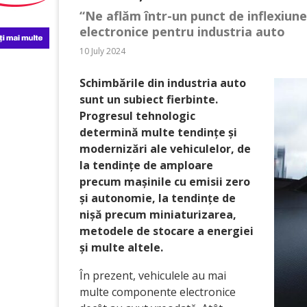
“Ne aflăm într-un punct de inflexiun
electronice pentru industria auto
10 July 2024
Schimbările din industria auto
sunt un subiect fierbinte.
Progresul tehnologic
determină multe tendințe și
modernizări ale vehiculelor, de
la tendințe de amploare
precum mașinile cu emisii zero
și autonomie, la tendințe de
nișă precum miniaturizarea,
metodele de stocare a energiei
și multe altele.
În prezent, vehiculele au mai
multe componente electronice