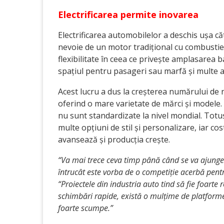
Electrificarea permite inovarea
Electrificarea automobilelor a deschis ușa c
nevoie de un motor tradițional cu combustie
flexibilitate în ceea ce privește amplasarea ba
spațiul pentru pasageri sau marfă și multe al
Acest lucru a dus la creșterea numărului de n
oferind o mare varietate de mărci și modele.
nu sunt standardizate la nivel mondial. Totu
multe opțiuni de stil și personalizare, iar c
avansează și producția crește.
“Va mai trece ceva timp până când se va ajunge 
întrucât este vorba de o competiție acerbă pentr
“Proiectele din industria auto tind să fie foarte 
schimbări rapide, există o mulțime de platforme 
foarte scumpe.”