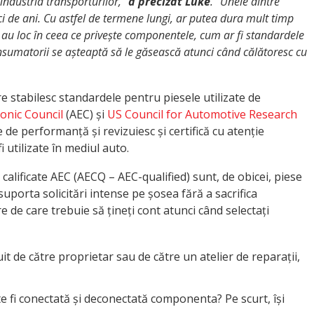
 industria transporturilor,”
a precizat Luke
. “Unele dintre
i de ani. Cu astfel de termene lungi, ar putea dura mult timp
 au loc în ceea ce privește componentele, cum ar fi standardele
nsumatorii se așteaptă să le găsească atunci când călătoresc cu
e stabilesc standardele pentru piesele utilizate de
onic Council
(AEC) și
US Council for Automotive Research
 de performanță și revizuiesc și certifică cu atenție
utilizate în mediul auto.
alificate AEC (AECQ – AEC-qualified) sunt, de obicei, piese
t suporta solicitări intense pe șosea fără a sacrifica
 de care trebuie să țineți cont atunci când selectați
uit de către proprietar sau de către un atelier de reparații,
ate fi conectată și deconectată componenta? Pe scurt, își