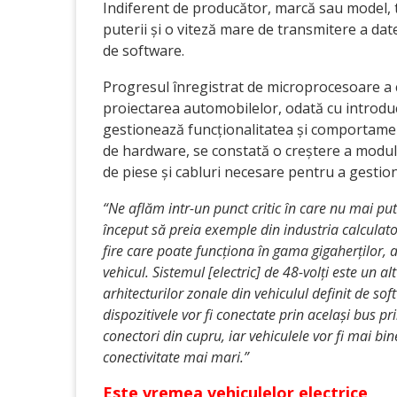
Indiferent de producător, marcă sau model, to
puterii și o viteză mare de transmitere a date
de software.
Progresul înregistrat de microprocesoare a
proiectarea automobilelor, odată cu introduc
gestionează funcționalitatea și comportame
de hardware, se constată o creștere a modularit
de piese și cabluri necesare pentru a gesti
“Ne aflăm intr-un punct critic în care nu mai p
început să preia exemple din industria calcula
fire care poate funcționa în gama gigaherților, 
vehicul. Sistemul [electric] de 48-volți este un a
arhitecturilor zonale din vehiculul definit de sof
dispozitivele vor fi conectate prin același bus pri
conectori din cupru, iar vehiculele vor fi mai bi
conectivitate mai mari.”
Este vremea vehiculelor electrice