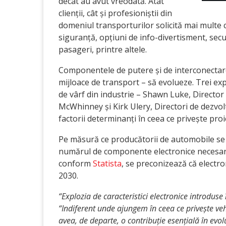
decât au avut vreodată. Atât
clienții, cât și profesioniștii din
domeniul transporturilor solicită mai multe ca
siguranță, opțiuni de info-divertisment, secu
pasageri, printre altele.
Componentele de putere și de interconectare
mijloace de transport – să evolueze. Trei ex
de vârf din industrie – Shawn Luke, Directo
McWhinney și Kirk Ulery, Directori de dezvolt
factorii determinanți în ceea ce privește pro
Pe măsură ce producătorii de automobile se g
numărul de componente electronice necesare 
conform
Statista
, se preconizează că electr
2030.
“Explozia de caracteristici electronice introduse 
“Indiferent unde ajungem în ceea ce privește vehi
avea, de departe, o contribuție esențială în evolu