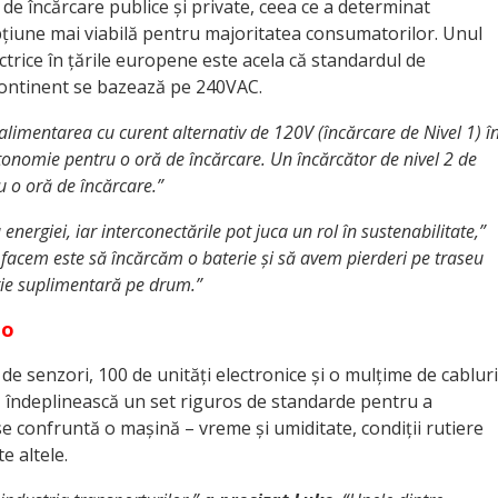
 de încărcare publice și private, ceea ce a determinat
pțiune mai viabilă pentru majoritatea consumatorilor. Unul
electrice în țările europene este acela că standardul de
 continent se bazează pe 240VAC.
 alimentarea cu curent alternativ de 120V (încărcare de Nivel 1) î
nomie pentru o oră de încărcare. Un încărcător de nivel 2 de
 o oră de încărcare.”
nergiei, iar interconectările pot juca un rol în sustenabilitate,”
l facem este să încărcăm o baterie și să avem pierderi pe traseu
gie suplimentară pe drum.”
to
e senzori, 100 de unități electronice și o mulțime de cabluri
 îndeplinească un set riguros de standarde pentru a
 se confruntă o mașină – vreme și umiditate, condiții rutiere
te altele.