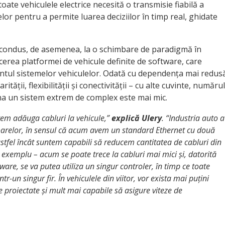
ate vehiculele electrice necesită o transmisie fiabilă a
lor pentru a permite luarea deciziilor în timp real, ghidate
 condus, de asemenea, la o schimbare de paradigmă în
erea platformei de vehicule definite de software, care
ntul sistemelor vehiculelor. Odată cu dependența mai redus
ății, flexibilității și conectivității – cu alte cuvinte, numărul
ona un sistem extrem de complex este mai mic.
utem adăuga cabluri la vehicule,”
explică Ulery
. “Industria auto a
toarelor, în sensul că acum avem un standard Ethernet cu două
astfel încât suntem capabili să reducem cantitatea de cabluri din
lt exemplu – acum se poate trece la cabluri mai mici și, datorită
tware, se va putea utiliza un singur controler, în timp ce toate
ntr-un singur fir. În vehiculele din viitor, vor exista mai puțini
ne proiectate și mult mai capabile să asigure viteze de