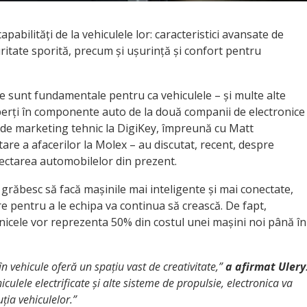
pabilități de la vehiculele lor: caracteristici avansate de
ritate sporită, precum și ușurință și confort pentru
 sunt fundamentale pentru ca vehiculele – și multe alte
perți în componente auto de la două companii de electronice
r de marketing tehnic la DigiKey, împreună cu Matt
are a afacerilor la Molex – au discutat, recent, despre
iectarea automobilelor din prezent.
răbesc să facă mașinile mai inteligente și mai conectate,
pentru a le echipa va continua să crească. De fapt,
onicele vor reprezenta 50% din costul unei mașini noi până în
în vehicule oferă un spațiu vast de creativitate,”
a afirmat
Ulery
culele electrificate și alte sisteme de propulsie, electronica va
ția vehiculelor.”