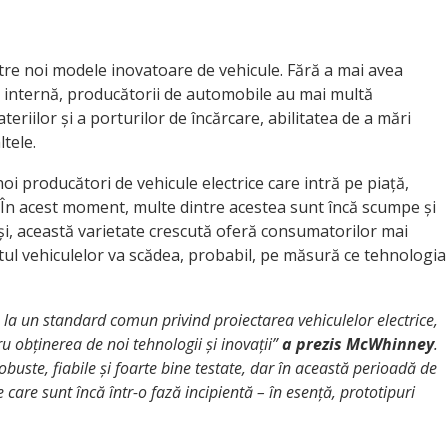
ătre noi modele inovatoare de vehicule. Fără a mai avea
 internă, producătorii de automobile au mai multă
teriilor și a porturilor de încărcare, abilitatea de a mări
tele.
oi producători de vehicule electrice care intră pe piață,
 În acest moment, multe dintre acestea sunt încă scumpe și
și, această varietate crescută oferă consumatorilor mai
ostul vehiculelor va scădea, probabil, pe măsură ce tehnologia
la un standard comun privind proiectarea vehiculelor electrice,
u obținerea de noi tehnologii și inovații”
a prezis McWhinney
.
robuste, fiabile și foarte bine testate, dar în această perioadă de
care sunt încă într-o fază incipientă – în esență, prototipuri