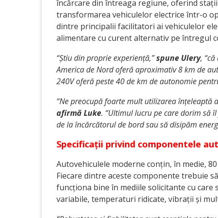
încărcare din întreaga regiune, oferind stații
transformarea vehiculelor electrice într-o o
dintre principalii facilitatori ai vehiculelor 
alimentare cu curent alternativ pe întregul
“Știu din proprie experiență,”
spune Ulery
, “că
America de Nord oferă aproximativ 8 km de auto
240V oferă peste 40 de km de autonomie pentru
“Ne preocupă foarte mult utilizarea înțeleaptă a e
afirmă Luke
. “Ultimul lucru pe care dorim să î
de la încărcătorul de bord sau să disipăm ener
Specificații privind componentele au
Autovehiculele moderne conțin, în medie, 80 d
Fiecare dintre aceste componente trebuie să
funcționa bine în mediile solicitante cu care
variabile, temperaturi ridicate, vibrații și mul