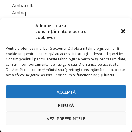
Ambarella
Ambiq
AMD / Xilinx
Administrează
Amphenol
consimțămintele pentru
Analog Devices
cookie-uri
Anritsu Corporation
Ansys
Pentru a oferi cea mai bună experiență, folosim tehnologii, cum ar fi
cookie-uri, pentru a stoca și/sau accesa informațiile despre dispozitive.
APS
Consimțământul pentru aceste tehnologii ne permite să procesăm date,
Arduino
cum ar fi comportamentul de navigare sau ID-uri unice pe acest site.
Arm
Dacă nu îți dai consimțământul sau îți retragi consimțământul dat poate
avea afecte negative asupra unor anumite funcționalități și funcții.
Asentics
ASM
Astrocast
ACCEPTĂ
ATEN International
Contact
Publicitate
Atmel
REFUZĂ
Abonament la revista “Electronica Azi”
Newsletter
Atop
Politica de prelucrare a datelor (GDPR) si Cookie-uri
VEZI PREFERINȚELE
ATTEND Technology
@
2026 EURO STANDARD PRESS 2000
Axiomet