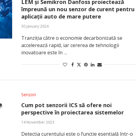
LEM și Semikron Danfoss proiectează
împreună un nou senzor de curent pentru
aplicații auto de mare putere
30 January 2024
Tranziția către o economie decarbonizată se
accelerează rapid, iar cererea de tehnologii
inovatoare este în …
Senzori
Cum pot senzorii ICS să ofere noi
perspective în proiectarea sistemelor
14 November 2023
Detecția curentului este o funcție esențială într-o