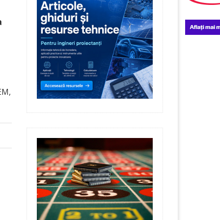
a
EM,