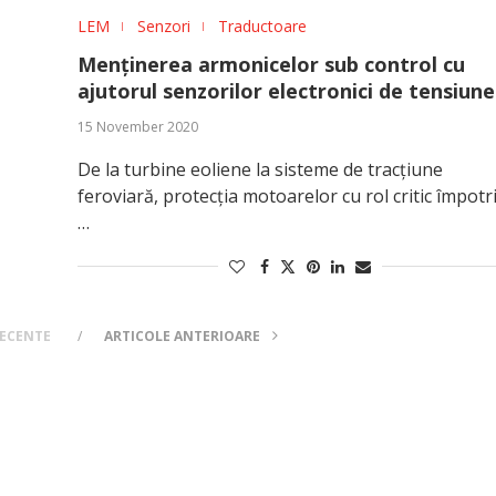
LEM
Senzori
Traductoare
Menținerea armonicelor sub control cu
ajutorul senzorilor electronici de tensiune
15 November 2020
De la turbine eoliene la sisteme de tracțiune
feroviară, protecția motoarelor cu rol critic împotr
…
RECENTE
ARTICOLE ANTERIOARE