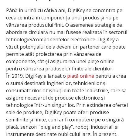
Până în urmă cu câțiva ani, DigiKey se concentra pe
ceea ce intra în componența unui produs și nu pe
vânzarea produsului finit. O asemenea strategie de
abordare circulară nu mai fusese realizată în sectorul
tehnologiei/componentelor electronice. DigiKey a
văzut potențialul de a deveni un partener care poate
permite atât proiectarea prin vânzarea de
componente, cât și asigurarea unei piețe online
pentru vânzarea produselor finite ale clienților.
În 2019, DigiKey a lansat o
piață online
pentru a crea
o sursă destinată inginerilor, tehnicienilor și
consumatorilor obișnuiți din toate industriile, care să
asigure necesarul de produse electronice și
tehnologice într-un singur loc. Prin extinderea ofertei
sale de produse, DigiKey poate oferi produse
semifinite și finite, cum ar fi computere pe o singură
placă, senzori “plug and play”, roboți industriali și
instrumente destinate publicului larg. În prezent,