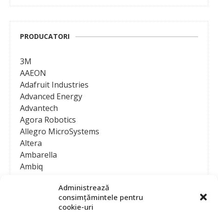
PRODUCATORI
3M
AAEON
Adafruit Industries
Advanced Energy
Advantech
Agora Robotics
Allegro MicroSystems
Altera
Ambarella
Ambiq
AMD / Xilinx
Administrează
Amphenol
consimțămintele pentru
Analog Devices
cookie-uri
Anritsu Corporation