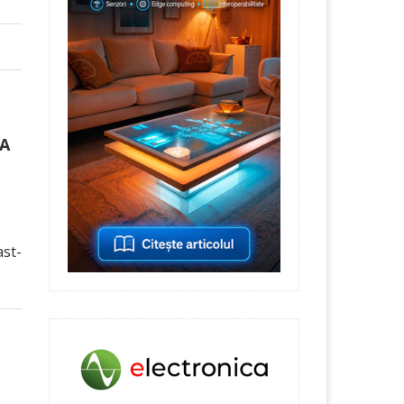
GA
ast-