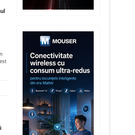
ul
in
est
i