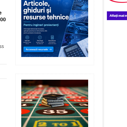
e
200
ss