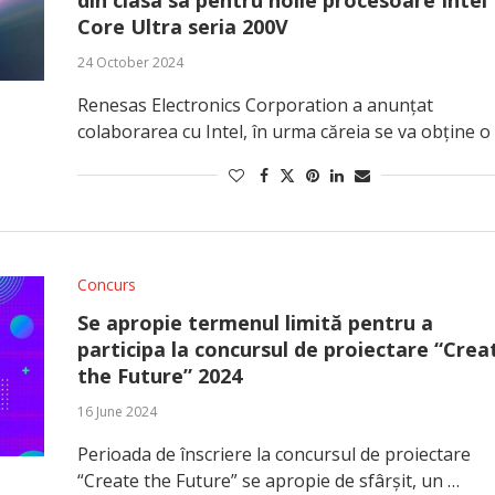
din clasa sa pentru noile procesoare Intel
Core Ultra seria 200V
24 October 2024
Renesas Electronics Corporation a anunțat
colaborarea cu Intel, în urma căreia se va obține o
Concurs
Se apropie termenul limită pentru a
participa la concursul de proiectare “Crea
the Future” 2024
16 June 2024
Perioada de înscriere la concursul de proiectare
“Create the Future” se apropie de sfârșit, un …