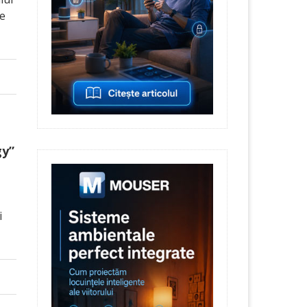
de
gy”
i