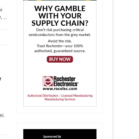
i
, …
e
i.