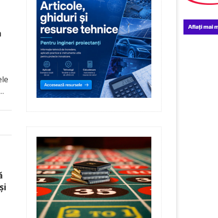
a
ele
 …
ă
și