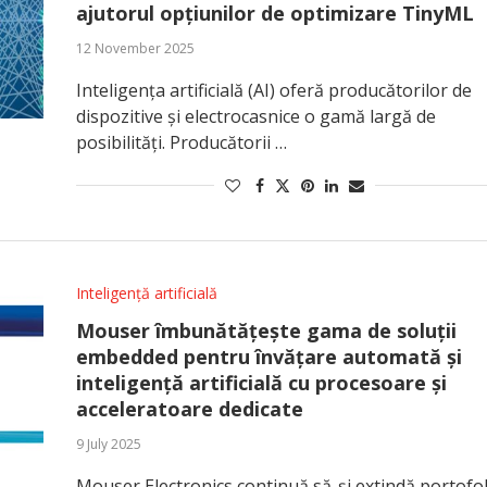
ajutorul opțiunilor de optimizare TinyML
12 November 2025
Inteligența artificială (AI) oferă producătorilor de
dispozitive și electrocasnice o gamă largă de
posibilități. Producătorii …
Inteligență artificială
Mouser îmbunătățește gama de soluții
embedded pentru învățare automată și
inteligență artificială cu procesoare și
acceleratoare dedicate
9 July 2025
Mouser Electronics continuă să-și extindă portofol