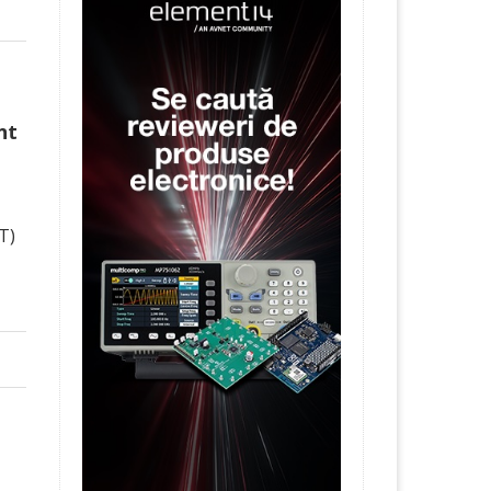
nt
oT)