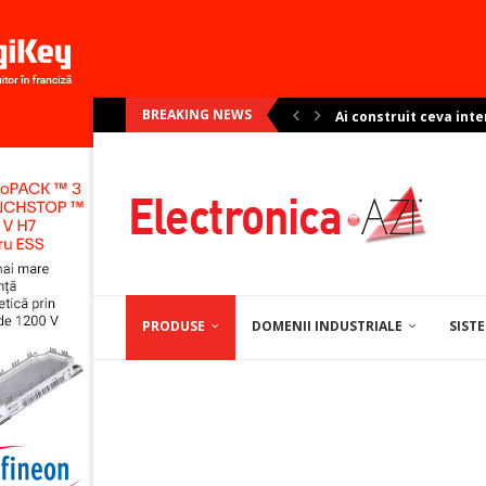
BREAKING NEWS
Produsele Weidmüller 
Cum pot fi depășite pr
PRODUSE
DOMENII INDUSTRIALE
SIST