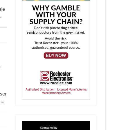
ele
 …
e
iser
 …