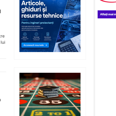
d
tre
lui
a