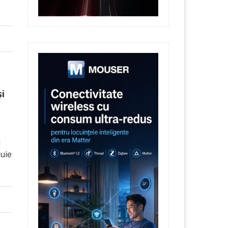
i
l
buie