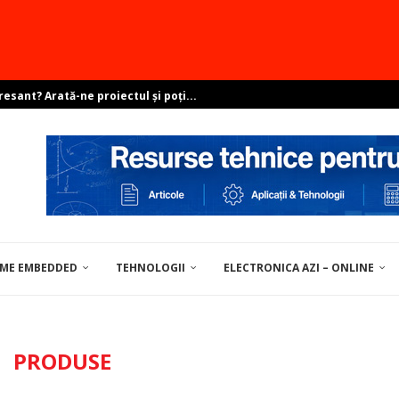
pentru soluții de centre de date
ovocările dezvoltării Linux în...
EME EMBEDDED
TEHNOLOGII
ELECTRONICA AZI – ONLINE
UNELTE / MATERIALE PENTRU ELECTRONICĂ
PRODUSE