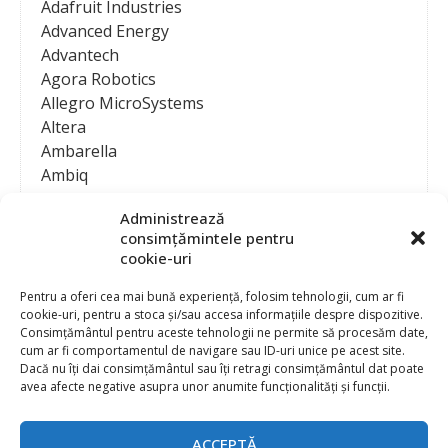
Adafruit Industries
Advanced Energy
Advantech
Agora Robotics
Allegro MicroSystems
Altera
Ambarella
Ambiq
AMD / Xilinx
Administrează
Amphenol
consimțămintele pentru
Analog Devices
cookie-uri
Anritsu Corporation
Ansys
Pentru a oferi cea mai bună experiență, folosim tehnologii, cum ar fi
cookie-uri, pentru a stoca și/sau accesa informațiile despre dispozitive.
APS
Consimțământul pentru aceste tehnologii ne permite să procesăm date,
Arduino
cum ar fi comportamentul de navigare sau ID-uri unice pe acest site.
Arm
Dacă nu îți dai consimțământul sau îți retragi consimțământul dat poate
avea afecte negative asupra unor anumite funcționalități și funcții.
Asentics
ASM
Astrocast
ACCEPTĂ