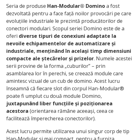
Seria de produse
Han-Modular® Domino
a fost
dezvoltată pentru a face față noilor provocări pe care
evoluțiile industriale le prezintă producătorilor de
conectori modulari. Scopul seriei Domino este de a
oferi
diverse tipuri de conexiuni adaptate la
nevoile echipamentelor de automatizare și
industriale, menținând în același timp dimensiuni
compacte ale ștecărelor și prizelor
. Numele acestei
serii provine de la forma „cuburilor” – prin
asamblarea lor în perechi, se creează module care
amintesc vizual de un cub de domino. Acest lucru
înseamnă că fiecare slot din corpul Han-Modular®
poate fi umplut cu două module Domino,
juxtapunând liber funcțiile și poziționarea
acestora
(orientarea rămâne aceeași, ceea ce
facilitează împerecherea conectorilor).
Acest lucru permite utilizarea unui singur corp de tip
Han-Modular și mai compact, pentru a furniza