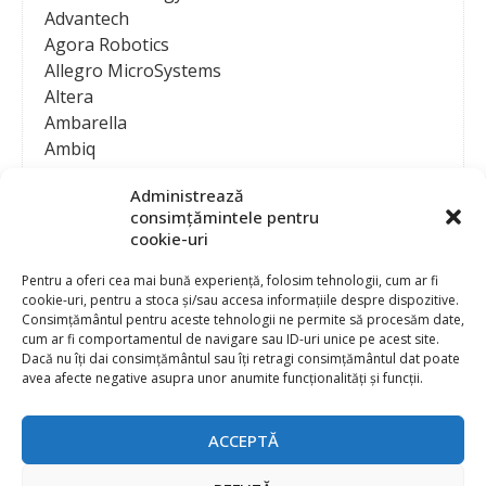
Advantech
Agora Robotics
Allegro MicroSystems
Altera
Ambarella
Ambiq
AMD / Xilinx
Administrează
Amphenol
consimțămintele pentru
Analog Devices
cookie-uri
Anritsu Corporation
Ansys
Pentru a oferi cea mai bună experiență, folosim tehnologii, cum ar fi
cookie-uri, pentru a stoca și/sau accesa informațiile despre dispozitive.
APS
Consimțământul pentru aceste tehnologii ne permite să procesăm date,
Arduino
cum ar fi comportamentul de navigare sau ID-uri unice pe acest site.
Arm
Dacă nu îți dai consimțământul sau îți retragi consimțământul dat poate
avea afecte negative asupra unor anumite funcționalități și funcții.
Asentics
ASM
Astrocast
ACCEPTĂ
ATEN International
Contact
Publicitate