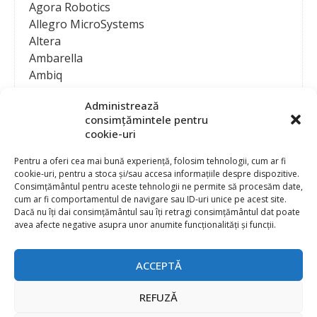
Agora Robotics
Allegro MicroSystems
Altera
Ambarella
Ambiq
AMD / Xilinx
Administrează
Amphenol
consimțămintele pentru
Analog Devices
cookie-uri
Anritsu Corporation
Ansys
Pentru a oferi cea mai bună experiență, folosim tehnologii, cum ar fi
cookie-uri, pentru a stoca și/sau accesa informațiile despre dispozitive.
APS
Consimțământul pentru aceste tehnologii ne permite să procesăm date,
Arduino
cum ar fi comportamentul de navigare sau ID-uri unice pe acest site.
Arm
Dacă nu îți dai consimțământul sau îți retragi consimțământul dat poate
avea afecte negative asupra unor anumite funcționalități și funcții.
Asentics
ASM
Astrocast
ACCEPTĂ
ATEN International
Contact
Publicitate
Atmel
REFUZĂ
Abonament la revista “Electronica Azi”
Newsletter
Atop