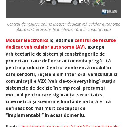
Centrul de resurse online Mouser dedicat vehiculelor autonome
abordează provocările implementării în condiții reale
Mouser Electronics
își extinde
centrul de resurse
dedicat vehiculelor autonome (AV)
, axat pe
arhitecturile de sistem și constrângerile de
proiectare care definesc autonomia pregătită
pentru producție. Centrul analizează modul în
care senzorii, rețelele din interiorul vehiculului și
comunicațiile V2X (vehicle-to-everything) susțin
sistemele de decizie în timp real, precum și
motivul pentru care siguranța, securitatea
cibernetică și scenariile limită de natură etică
definesc tot mai mult conceptul de
“implementabil” în acest domeniu.
Pentru
implementarea pe scară largă în condiții reale
,