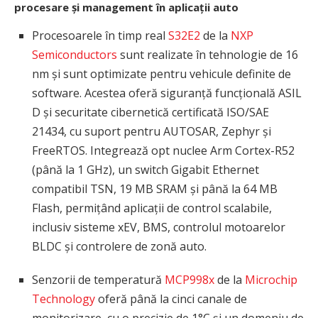
procesare și management în aplicații auto
Procesoarele în timp real
S32E2
de la
NXP
Semiconductors
sunt realizate în tehnologie de 16
nm și sunt optimizate pentru vehicule definite de
software. Acestea oferă siguranță funcțională ASIL
D și securitate cibernetică certificată ISO/SAE
21434, cu suport pentru AUTOSAR, Zephyr și
FreeRTOS. Integrează opt nuclee Arm Cortex-R52
(până la 1 GHz), un switch Gigabit Ethernet
compatibil TSN, 19 MB SRAM și până la 64 MB
Flash, permițând aplicații de control scalabile,
inclusiv sisteme xEV, BMS, controlul motoarelor
BLDC și controlere de zonă auto.
Senzorii de temperatură
MCP998x
de la
Microchip
Technology
oferă până la cinci canale de