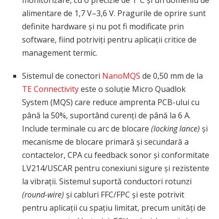
monitorizare, cu o precizie de 1°C și un domeniu de
alimentare de 1,7 V–3,6 V. Pragurile de oprire sunt
definite hardware și nu pot fi modificate prin
software, fiind potriviți pentru aplicații critice de
management termic.
Sistemul de conectori
NanoMQS
de 0,50 mm de la
TE Connectivity
este o soluție Micro Quadlok
System (MQS) care reduce amprenta PCB-ului cu
până la 50%, suportând curenți de până la 6 A.
Include terminale cu arc de blocare
(locking lance)
și
mecanisme de blocare primară și secundară a
contactelor, CPA cu feedback sonor și conformitate
LV214/USCAR pentru conexiuni sigure și rezistente
la vibrații. Sistemul suportă conductori rotunzi
(round-wire)
și cabluri FFC/FPC și este potrivit
pentru aplicații cu spațiu limitat, precum unități de