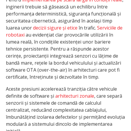
inginerii trebuie să găsească un echilibru între
performanța deterministică, siguranța funcțională și
securitatea cibernetică, asigurând în același timp
luarea unor
decizii sigure și etice
în trafic.
Serviciile de
robotaxi
au evidențiat clar provocările utilizării în
lumea reală, în condițiile existenței unor bariere
tehnice persistente. Pentru a răspunde acestor
cerințe, proiectanții integrează senzori cu lățime de
bandă mare, rețele la bordul vehiculului și actualizări
software OTA (over-the-air) în arhitecturi care pot fi
certificate, întreținute și dezvoltate în timp.
Aceste presiuni accelerează tranziția către vehicule
definite de software și
arhitecturi zonale
, care separă
senzorii și sistemele de comandă de calculul
centralizat, reducând complexitatea cablajului,
îmbunătățind izolarea defectelor și permițând evoluția
modulară a sistemului dincolo de implementarea