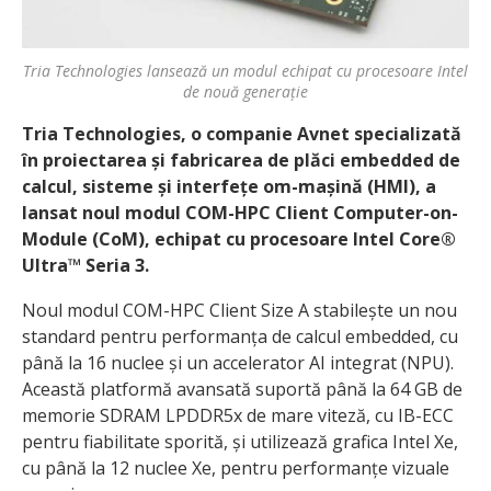
Tria Technologies lansează un modul echipat cu procesoare Intel
de nouă generație
Tria Technologies, o companie Avnet specializată
în proiectarea și fabricarea de plăci embedded de
calcul, sisteme și interfețe om-mașină (HMI), a
lansat noul modul COM-HPC Client Computer-on-
Module (CoM), echipat cu procesoare Intel Core®
Ultra™ Seria 3.
Noul modul COM-HPC Client Size A stabilește un nou
standard pentru performanța de calcul embedded, cu
până la 16 nuclee și un accelerator AI integrat (NPU).
Această platformă avansată suportă până la 64 GB de
memorie SDRAM LPDDR5x de mare viteză, cu IB-ECC
pentru fiabilitate sporită, și utilizează grafica Intel Xe,
cu până la 12 nuclee Xe, pentru performanțe vizuale