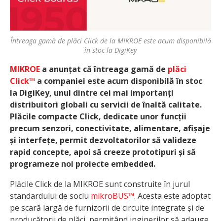
Întreaga gamă de plăci Click de la MIKROE este acum disponibilă
în stoc la DigiKey
MIKROE
a anunțat că întreaga gamă de
plăci
Click™
a companiei este acum disponibilă în stoc
la DigiKey, unul dintre cei mai importanți
distribuitori globali cu servicii de înaltă calitate.
Plăcile compacte Click, dedicate unor funcții
precum senzori, conectivitate, alimentare, afișaje
și interfețe, permit dezvoltatorilor să valideze
rapid concepte, apoi să creeze prototipuri și să
programeze noi proiecte embedded.
Plăcile Click de la MIKROE sunt construite în jurul
standardului de soclu
mikroBUS™
. Acesta este adoptat
pe scară largă de furnizorii de circuite integrate și de
producătorii de plăci, permițând inginerilor să adauge