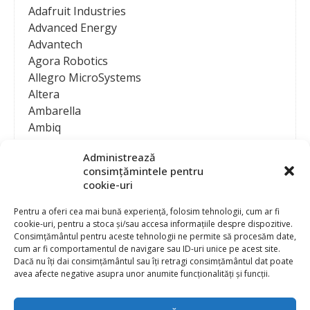
Adafruit Industries
Advanced Energy
Advantech
Agora Robotics
Allegro MicroSystems
Altera
Ambarella
Ambiq
AMD / Xilinx
Administrează
Amphenol
consimțămintele pentru
Analog Devices
cookie-uri
Anritsu Corporation
Ansys
Pentru a oferi cea mai bună experiență, folosim tehnologii, cum ar fi
cookie-uri, pentru a stoca și/sau accesa informațiile despre dispozitive.
APS
Consimțământul pentru aceste tehnologii ne permite să procesăm date,
Arduino
cum ar fi comportamentul de navigare sau ID-uri unice pe acest site.
Arm
Dacă nu îți dai consimțământul sau îți retragi consimțământul dat poate
avea afecte negative asupra unor anumite funcționalități și funcții.
Asentics
ASM