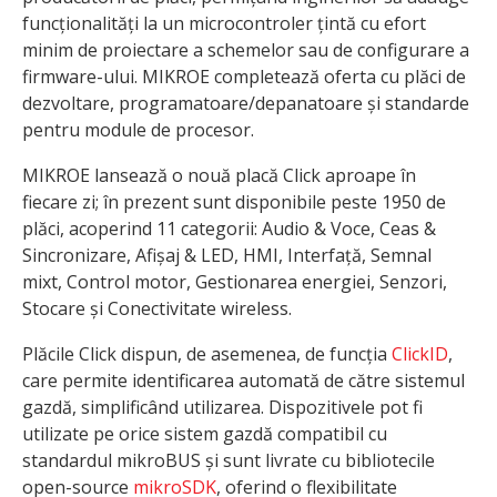
funcționalități la un microcontroler țintă cu efort
minim de proiectare a schemelor sau de configurare a
firmware-ului. MIKROE completează oferta cu plăci de
dezvoltare, programatoare/depanatoare și standarde
pentru module de procesor.
MIKROE lansează o nouă placă Click aproape în
fiecare zi; în prezent sunt disponibile peste 1950 de
plăci, acoperind 11 categorii: Audio & Voce, Ceas &
Sincronizare, Afișaj & LED, HMI, Interfață, Semnal
mixt, Control motor, Gestionarea energiei, Senzori,
Stocare și Conectivitate wireless.
Plăcile Click dispun, de asemenea, de funcția
ClickID
,
care permite identificarea automată de către sistemul
gazdă, simplificând utilizarea. Dispozitivele pot fi
utilizate pe orice sistem gazdă compatibil cu
standardul mikroBUS și sunt livrate cu bibliotecile
open-source
mikroSDK
, oferind o flexibilitate