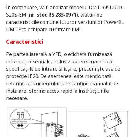
În continuare, va fi analizat modelul DM1-345D6EB-
S20S-EM (
nr. stoc RS 283-0971
), alături de
caracteristicile comune tuturor versiunilor PowerXL
DM1 Pro echipate cu filtrare EMC.
Caracteristici
Pe partea laterală a VFD, o etichetă furnizează
informații esențiale, inclusiv puterea nominală,
specificațiile de intrare și ieșire, precum și clasa de
protecție IP20. De asemenea, este menționată
referința documentului care conține manualul de
instalare, oferind acces rapid la instrucțiunile
necesare.