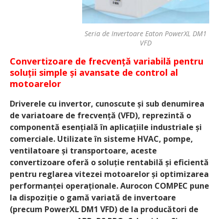
Seria de Invertoare Eaton PowerXL DM1
VFD
Convertizoare de frecvență variabilă pentru
soluții simple și avansate de control al
motoarelor
Driverele cu invertor, cunoscute și sub denumirea
de variatoare de frecvență (VFD), reprezintă o
componentă esențială în aplicațiile industriale și
comerciale. Utilizate în sisteme HVAC, pompe,
ventilatoare și transportoare, aceste
convertizoare oferă o soluție rentabilă și eficientă
pentru reglarea vitezei motoarelor și optimizarea
performanței operaționale. Aurocon COMPEC pune
la dispoziție o gamă variată de invertoare
(precum PowerXL DM1 VFD) de la producători de