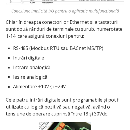
Conexiune implicită I/O pentru o aplicație multifuncțională
Chiar în dreapta conectorilor Ethernet și a tastaturii
sunt două rânduri de terminale cu șurub, numerotate
1-14, care asigură conexiuni pentru:
RS-485 (Modbus RTU sau BACnet MS/TP)
Intrări digitale
Intrare analogică
Ieșire analogică
Alimentare +10V și +24V
Cele patru intrări digitale sunt programabile și pot fi
utilizate cu logică pozitivă sau negativă, având o
tensiune de operare cuprinsă între 18 și 30Vdc.