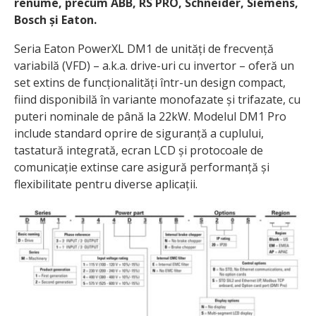
renume, precum ABB, RS PRO, Schneider, Siemens,
Bosch și Eaton.
Seria Eaton PowerXL DM1 de unități de frecvență
variabilă (VFD) – a.k.a. drive-uri cu invertor – oferă un
set extins de funcționalități într-un design compact,
fiind disponibilă în variante monofazate și trifazate, cu
puteri nominale de până la 22kW. Modelul DM1 Pro
include standard oprire de siguranță a cuplului,
tastatură integrată, ecran LCD și protocoale de
comunicație extinse care asigură performanță și
flexibilitate pentru diverse aplicații.