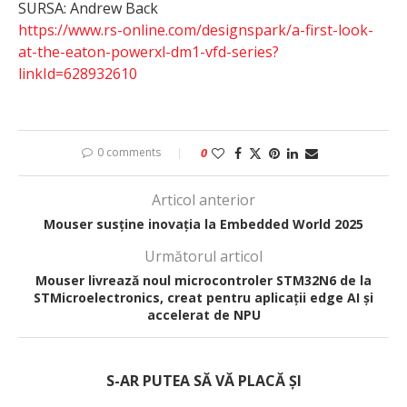
SURSA: Andrew Back
https://www.rs-online.com/designspark/a-first-look-
at-the-eaton-powerxl-dm1-vfd-series?
linkId=628932610
0 comments
0
Articol anterior
Mouser susține inovația la Embedded World 2025
Următorul articol
Mouser livrează noul microcontroler STM32N6 de la
STMicroelectronics, creat pentru aplicații edge AI și
accelerat de NPU
S-AR PUTEA SĂ VĂ PLACĂ ȘI