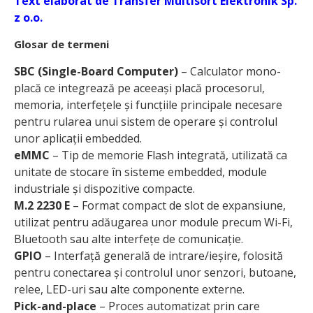
Text elaborat de Transfer Multisort Elektronik Sp.
z o.o.
Glosar de termeni
SBC (Single-Board Computer)
– Calculator mono-
placă ce integrează pe aceeași placă procesorul,
memoria, interfețele și funcțiile principale necesare
pentru rularea unui sistem de operare și controlul
unor aplicații embedded.
eMMC
– Tip de memorie Flash integrată, utilizată ca
unitate de stocare în sisteme embedded, module
industriale și dispozitive compacte.
M.2 2230 E
– Format compact de slot de expansiune,
utilizat pentru adăugarea unor module precum Wi-Fi,
Bluetooth sau alte interfețe de comunicație.
GPIO
– Interfață generală de intrare/ieșire, folosită
pentru conectarea și controlul unor senzori, butoane,
relee, LED-uri sau alte componente externe.
Pick-and-place
– Proces automatizat prin care