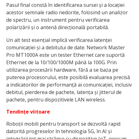
Pasul final constă în identificarea sursei și a locației
acestor semnale radio nedorite, folosind un analizor
de spectru, un instrument pentru verificarea
polarizării și o antenă direcțională portabilă.
Un alt test esențial implică verificarea latenței
comunicației și a debitului de date. Network Master
Pro MT1000A este un tester Ethernet care suportă
Ethernet de la 10/100/1000M până la 100G. Prin
utilizarea procesării hardware, fără a se baza pe
puterea procesorului, este posibilă evaluarea precisă
a indicatorilor de performanță ai comunicației, inclusiv
debitul, pierderea de pachete, latența și jitterul de
pachete, pentru dispozitivele LAN wireless.
Tendințe viitoare
Roboții mobili pentru transport se dezvoltă rapid
datorită progreselor în tehnologia 5G, în AI și
integrării tot mai strânse cu dispozitive IoT, precum