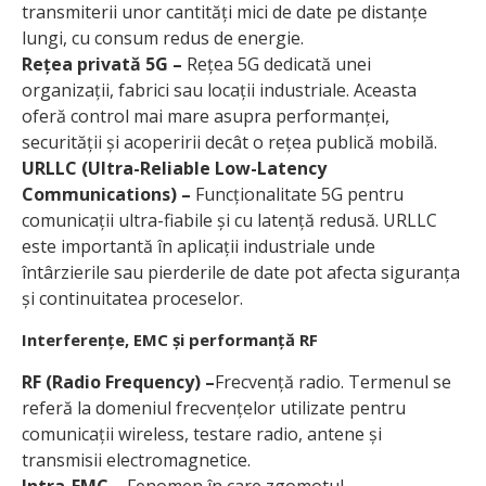
transmiterii unor cantități mici de date pe distanțe
lungi, cu consum redus de energie.
Rețea privată 5G –
Rețea 5G dedicată unei
organizații, fabrici sau locații industriale. Aceasta
oferă control mai mare asupra performanței,
securității și acoperirii decât o rețea publică mobilă.
URLLC (Ultra-Reliable Low-Latency
Communications) –
Funcționalitate 5G pentru
comunicații ultra-fiabile și cu latență redusă. URLLC
este importantă în aplicații industriale unde
întârzierile sau pierderile de date pot afecta siguranța
și continuitatea proceselor.
Interferențe, EMC și performanță RF
RF (Radio Frequency) –
Frecvență radio. Termenul se
referă la domeniul frecvențelor utilizate pentru
comunicații wireless, testare radio, antene și
transmisii electromagnetice.
Intra-EMC –
Fenomen în care zgomotul