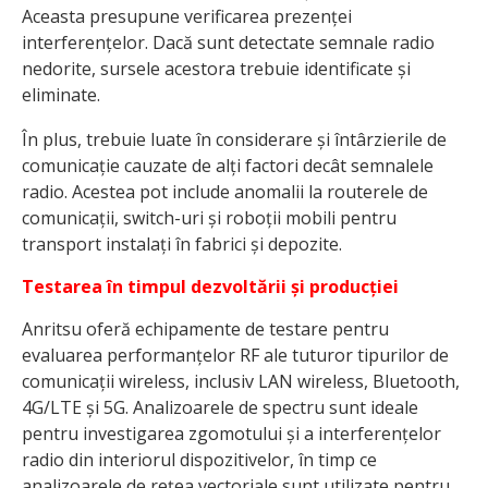
Aceasta presupune verificarea prezenței
interferențelor. Dacă sunt detectate semnale radio
nedorite, sursele acestora trebuie identificate și
eliminate.
În plus, trebuie luate în considerare și întârzierile de
comunicație cauzate de alți factori decât semnalele
radio. Acestea pot include anomalii la routerele de
comunicații, switch-uri și roboții mobili pentru
transport instalați în fabrici și depozite.
Testarea în timpul dezvoltării și producției
Anritsu oferă echipamente de testare pentru
evaluarea performanțelor RF ale tuturor tipurilor de
comunicații wireless, inclusiv LAN wireless, Bluetooth,
4G/LTE și 5G. Analizoarele de spectru sunt ideale
pentru investigarea zgomotului și a interferențelor
radio din interiorul dispozitivelor, în timp ce
analizoarele de rețea vectoriale sunt utilizate pentru