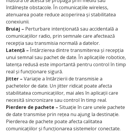
măsură ce acesta se propagă prin mediu sau
întâlnește obstacole. În comunicațiile wireless,
atenuarea poate reduce acoperirea și stabilitatea
conexiunii.
Bruiaj –
Perturbare intenționată sau accidentală a
comunicațiilor radio, prin semnale care afectează
recepția sau transmisia normală a datelor.
Latență –
Întârzierea dintre transmiterea și recepția
unui semnal sau pachet de date. În aplicațiile robotice,
latența redusă este importantă pentru control în timp
real și funcționare sigură.
Jitter –
Variație a întârzierii de transmisie a
pachetelor de date. Un jitter ridicat poate afecta
stabilitatea comunicațiilor, mai ales în aplicații care
necesită sincronizare sau control în timp real.
Pierdere de pachete –
Situație în care unele pachete
de date transmise prin rețea nu ajung la destinație.
Pierderea de pachete poate afecta calitatea
comunicațiilor și funcționarea sistemelor conectate.