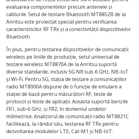
evaluarea componentelor precum antenele și
cablurile. Setul de testare Bluetooth MT8852B de la
Anritsu este proiectat special pentru verificarea
caracteristicilor RF TRx și a conectivității dispozitivelor
Bluetooth.
În plus, pentru testarea dispozitivelor de comunicații
wireless pe liniile de producție, setul universal de
testare wireless MT8870A de la Anritsu suportă
diverse standarde, inclusiv 5G NR sub-6 GHz, NB-IoT
și Wi-Fi. Pentru 5G, stația de testare a comunicațiilor
radio MT8000A dispune de o funcție de emulare a
stației de bază pentru măsurători RF, teste de
protocol și teste de aplicații. Aceasta suportă benzile
FR1, sub-6 GHz, și FR2, în domeniul undelor
milimetrice. Analizorul de comunicații radio MT8821C
facilitează, la rândul său, testarea RF TRx pentru
dezvoltarea modulelor LTE, Cat-M1 și NB-IoT.