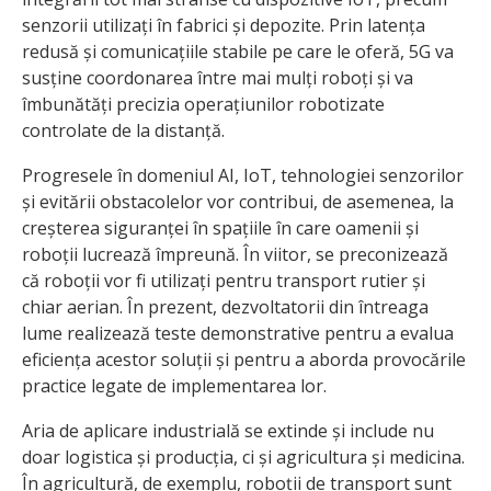
senzorii utilizați în fabrici și depozite. Prin latența
redusă și comunicațiile stabile pe care le oferă, 5G va
susține coordonarea între mai mulți roboți și va
îmbunătăți precizia operațiunilor robotizate
controlate de la distanță.
Progresele în domeniul AI, IoT, tehnologiei senzorilor
și evitării obstacolelor vor contribui, de asemenea, la
creșterea siguranței în spațiile în care oamenii și
roboții lucrează împreună. În viitor, se preconizează
că roboții vor fi utilizați pentru transport rutier și
chiar aerian. În prezent, dezvoltatorii din întreaga
lume realizează teste demonstrative pentru a evalua
eficiența acestor soluții și pentru a aborda provocările
practice legate de implementarea lor.
Aria de aplicare industrială se extinde și include nu
doar logistica și producția, ci și agricultura și medicina.
În agricultură, de exemplu, roboții de transport sunt