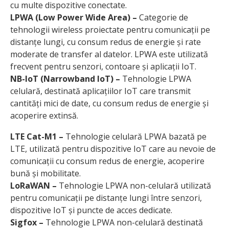
cu multe dispozitive conectate.
LPWA (Low Power Wide Area) –
Categorie de
tehnologii wireless proiectate pentru comunicații pe
distanțe lungi, cu consum redus de energie și rate
moderate de transfer al datelor. LPWA este utilizată
frecvent pentru senzori, contoare și aplicații IoT.
NB-IoT (Narrowband IoT) –
Tehnologie LPWA
celulară, destinată aplicațiilor IoT care transmit
cantități mici de date, cu consum redus de energie și
acoperire extinsă.
LTE Cat-M1 –
Tehnologie celulară LPWA bazată pe
LTE, utilizată pentru dispozitive IoT care au nevoie de
comunicații cu consum redus de energie, acoperire
bună și mobilitate.
LoRaWAN –
Tehnologie LPWA non-celulară utilizată
pentru comunicații pe distanțe lungi între senzori,
dispozitive IoT și puncte de acces dedicate.
Sigfox –
Tehnologie LPWA non-celulară destinată