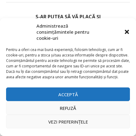
S-AR PUTEA SĂ VĂ PLACĂ ȘI
Administrează
consimțămintele pentru
cookie-uri
Pentru a oferi cea mai bună experiență, folosim tehnologii, cum ar fi
cookie-uri, pentru a stoca și/sau accesa informațiile despre dispozitive.
Consimțământul pentru aceste tehnologii ne permite să procesăm date,
cum ar fi comportamentul de navigare sau ID-uri unice pe acest site.
Dacă nu îți dai consimțământul sau îți retragi consimțământul dat poate
avea afecte negative asupra unor anumite funcționalități și funcții.
ACCEPTĂ
REFUZĂ
Conectivitate wireless cu consum ultra-redus
VEZI PREFERINȚELE
pentru locuințele inteligente...
3 August 2026