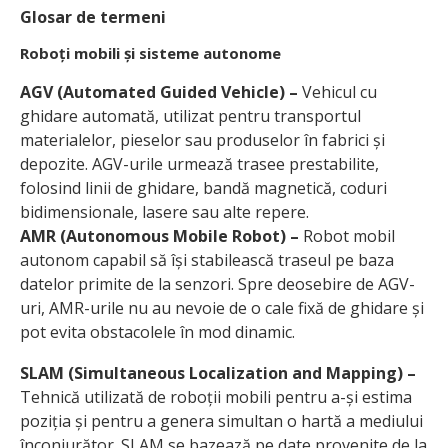
Glosar de termeni
Roboți mobili și sisteme autonome
AGV (Automated Guided Vehicle) –
Vehicul cu
ghidare automată, utilizat pentru transportul
materialelor, pieselor sau produselor în fabrici și
depozite. AGV-urile urmează trasee prestabilite,
folosind linii de ghidare, bandă magnetică, coduri
bidimensionale, lasere sau alte repere.
AMR (Autonomous Mobile Robot) –
Robot mobil
autonom capabil să își stabilească traseul pe baza
datelor primite de la senzori. Spre deosebire de AGV-
uri, AMR-urile nu au nevoie de o cale fixă de ghidare și
pot evita obstacolele în mod dinamic.
SLAM (Simultaneous Localization and Mapping) –
Tehnică utilizată de roboții mobili pentru a-și estima
poziția și pentru a genera simultan o hartă a mediului
înconjurător. SLAM se bazează pe date provenite de la