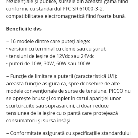
rezidenţiale şi publice, sursele din această gamă fiind
conforme cu standardul PFC SR 61000-3-2,
compatibilitatea electromagnetică fiind foarte bună.
Beneficiile dvs
.
– 16 modele dintre care puteţi alege:
• versiuni cu terminal cu cleme sau cu şurub
• tensiuni de ieşire de 12Vdc sau 24Vdc
• puteri de 10W, 30W, 60W sau 100W
– Funcţie de limitare a puterii (caracteristică U/I):
această funcţie asigură că, spre deosebire de alte
modele convenţionale de surse de tensiune, PICCO nu
se opreşte brusc şi complet în cazul apariţiei unor
scurtcircuite sau suprasarcini, ci doar reduce
tensiunea de la ieşire cu o pantă care protejează
consumatorii şi sursa însăşi
– Conformitate asigurată cu specificaţiile standardului