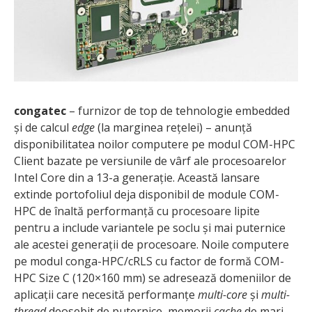
congatec
– furnizor de top de tehnologie embedded
și de calcul
edge
(la marginea rețelei) – anunță
disponibilitatea noilor computere pe modul COM-HPC
Client bazate pe versiunile de vârf ale procesoarelor
Intel Core din a 13-a generație. Această lansare
extinde portofoliul deja disponibil de module COM-
HPC de înaltă performanță cu procesoare lipite
pentru a include variantele pe soclu și mai puternice
ale acestei generații de procesoare. Noile computere
pe modul conga-HPC/cRLS cu factor de formă COM-
HPC Size C (120×160 mm) se adresează domeniilor de
aplicații care necesită performanțe
multi-core
și
multi-
thread
deosebit de puternice, memorii
cache
de mari