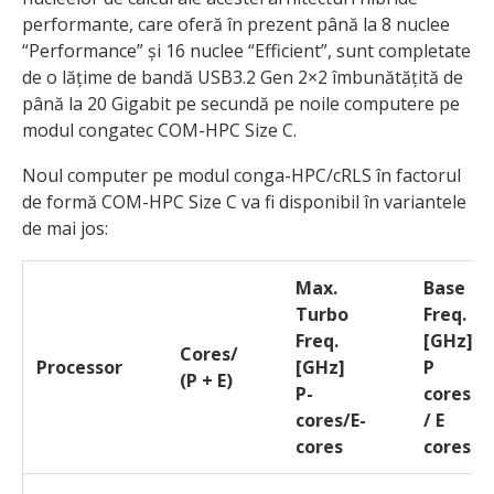
performante, care oferă în prezent până la 8 nuclee
“Performance” și 16 nuclee “Efficient”, sunt completate
de o lățime de bandă USB3.2 Gen 2×2 îmbunătățită de
până la 20 Gigabit pe secundă pe noile computere pe
modul congatec COM-HPC Size C.
Noul computer pe modul conga-HPC/cRLS în factorul
de formă COM-HPC Size C va fi disponibil în variantele
de mai jos:
Max.
Base
Turbo
Freq.
Freq.
[GHz]
Cores/
Processor
[GHz]
P
(P + E)
P-
cores
cores/E-
/ E
cores
cores