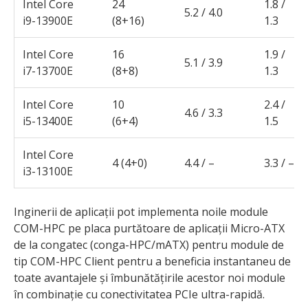
Intel Core
24
1.8 /
5.2 / 4.0
i9-13900E
(8+16)
1.3
Intel Core
16
1.9 /
5.1 / 3.9
i7-13700E
(8+8)
1.3
Intel Core
10
2.4 /
4.6 / 3.3
i5-13400E
(6+4)
1.5
Intel Core
4 (4+0)
4.4 / –
3.3 / –
i3-13100E
Inginerii de aplicații pot implementa noile module
COM-HPC pe placa purtătoare de aplicații Micro-ATX
de la congatec (conga-HPC/mATX) pentru module de
tip COM-HPC Client pentru a beneficia instantaneu de
toate avantajele și îmbunătățirile acestor noi module
în combinație cu conectivitatea PCIe ultra-rapidă.