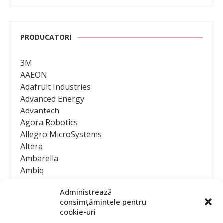
PRODUCATORI
3M
AAEON
Adafruit Industries
Advanced Energy
Advantech
Agora Robotics
Allegro MicroSystems
Altera
Ambarella
Ambiq
AMD / Xilinx
Administrează
Amphenol
consimțămintele pentru
Analog Devices
cookie-uri
Anritsu Corporation