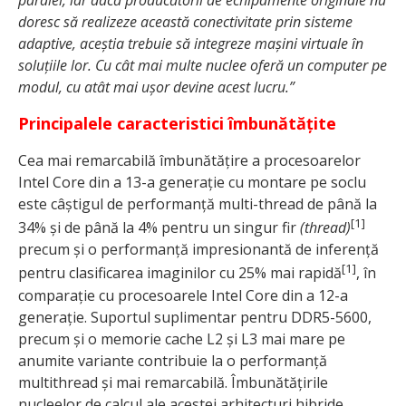
doresc să realizeze această conectivitate prin sisteme
adaptive, aceștia trebuie să integreze mașini virtuale în
soluțiile lor. Cu cât mai multe nuclee oferă un computer pe
modul, cu atât mai ușor devine acest lucru.”
Principalele caracteristici îmbunătățite
Cea mai remarcabilă îmbunătățire a procesoarelor
Intel Core din a 13-a generație cu montare pe soclu
este câștigul de performanță multi-thread de până la
[1]
34% și de până la 4% pentru un singur fir
(thread)
precum și o performanță impresionantă de inferență
[1]
pentru clasificarea imaginilor cu 25% mai rapidă
, în
comparație cu procesoarele Intel Core din a 12-a
generație. Suportul suplimentar pentru DDR5-5600,
precum și o memorie cache L2 și L3 mai mare pe
anumite variante contribuie la o performanță
multithread și mai remarcabilă. Îmbunătățirile
nucleelor de calcul ale acestei arhitecturi hibride