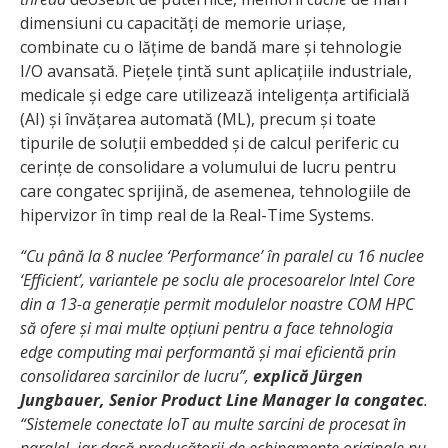
dimensiuni cu capacități de memorie uriașe,
combinate cu o lățime de bandă mare și tehnologie
I/O avansată. Piețele țintă sunt aplicațiile industriale,
medicale și edge care utilizează inteligența artificială
(AI) și învățarea automată (ML), precum și toate
tipurile de soluții embedded și de calcul periferic cu
cerințe de consolidare a volumului de lucru pentru
care congatec sprijină, de asemenea, tehnologiile de
hipervizor în timp real de la Real-Time Systems.
“Cu până la 8 nuclee ‘Performance’ în paralel cu 16 nuclee
‘Efficient’, variantele pe soclu ale procesoarelor Intel Core
din a 13-a generație permit modulelor noastre COM HPC
să ofere și mai multe opțiuni pentru a face tehnologia
edge computing mai performantă și mai eficientă prin
consolidarea sarcinilor de lucru”,
explică Jürgen
Jungbauer, Senior Product Line Manager la congatec
.
“Sistemele conectate IoT au multe sarcini de procesat în
paralel, iar dacă producătorii de echipamente originale nu