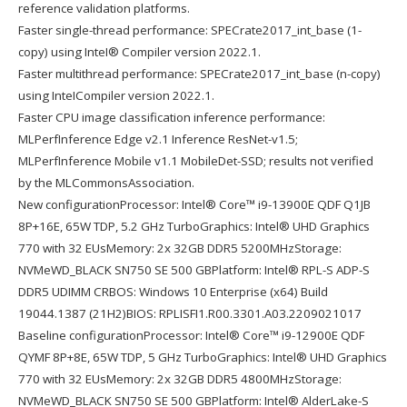
reference validation platforms.
Faster single-thread performance: SPECrate2017_int_base (1-
copy) using InteI® Compiler version 2022.1.
Faster multithread performance: SPECrate2017_int_base (n-copy)
using InteICompiler version 2022.1.
Faster CPU image classification inference performance:
MLPerfInference Edge v2.1 Inference ResNet-v1.5;
MLPerfInference Mobile v1.1 MobileDet-SSD; results not verified
by the MLCommonsAssociation.
New configurationProcessor: Intel® Core™ i9-13900E QDF Q1JB
8P+16E, 65W TDP, 5.2 GHz TurboGraphics: Intel® UHD Graphics
770 with 32 EUsMemory: 2x 32GB DDR5 5200MHzStorage:
NVMeWD_BLACK SN750 SE 500 GBPlatform: Intel® RPL-S ADP-S
DDR5 UDIMM CRBOS: Windows 10 Enterprise (x64) Build
19044.1387 (21H2)BIOS: RPLISFI1.R00.3301.A03.2209021017
Baseline configurationProcessor: Intel® Core™ i9-12900E QDF
QYMF 8P+8E, 65W TDP, 5 GHz TurboGraphics: Intel® UHD Graphics
770 with 32 EUsMemory: 2x 32GB DDR5 4800MHzStorage:
NVMeWD_BLACK SN750 SE 500 GBPlatform: Intel® AlderLake-S