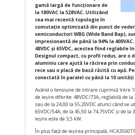
gamă largă de funcționare de
la 180VAC la 528VAC. Utilizând
cea mai recentă topologie în
comutație optimizată din punct de vedere
semiconductori WBG (Wide Band Bap), surs
impresionantă de până la 94% la 400VAC. 
48VDC și 65VDC, acestea fiind reglabile î
Designul compact, cu profil redus, are o 
aluminiu care ajută la răcirea prin condu
rece sau o placă de bază răcită cu apă. P
conectată în paralel cu până la 10 unități
Având o tensiune de intrare cuprinsă între 
de ieșire diferite: 48VDC/73A, reglabilă de l
sau de la 24,00 la 55,20VDC atunci când se ut
65VDC/54A, de la 45,50 la 74,75VDC și de la 3
ieșire este de 3,5 kW.
În plus față de ieșirea principală, HCA3500TF