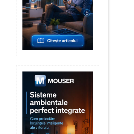
Eggtronic lansează, împreună cu
Considerații de proi
Renesas, o platformă de...
un comutator Si
22 June 2026
4 June 202