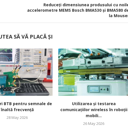
Reduceți dimensiunea produsului cu noil
accelerometre MEMS Bosch BMA530 și BMA580 d
la Mouse
UTEA SĂ VĂ PLACĂ ȘI
ri BTB pentru semnale de
Utilizarea și testarea
înaltă frecvență
comunicațiilor wireless în roboții
mobili...
28 May 2026
26 May 2026