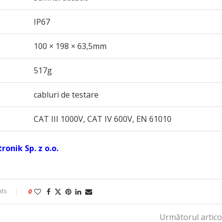
IP67
100 × 198 × 63,5mm
517g
cabluri de testare
CAT III 1000V, CAT IV 600V, EN 61010
onik Sp. z o.o.
ts
0
Următorul artico