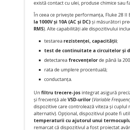
există contact cu ulei, produse chimice sau f
În ceea ce privește performanța, Fluke 28 II
la 1000V și 10A (AC și DC)
și măsurători prec
RMS
). Alte capabilități ale dispozitivului inclu
testarea
rezistenței, capacității
;
test de continuitate a circuitelor și 
detectarea
frecvențelor
de până la 20
rata de umplere procentuală;
conductanța.
Un
filtru trecere-jos
integrat asigură preci
și frecvență ale
VSD-urilor
(
Variable Frequenc
dispozitive care controlează viteza și cuplu
alternativ). Opțional, dispozitivul poate fi uti
temperaturii cu ajutorul unui termocupl
remarcat că dispozitivul a fost proiectat avâ