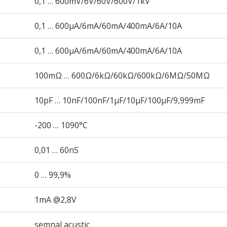
0,1 … 600mV/6V/60V/600V/1kV
0,1 … 600µA/6mA/60mA/400mA/6A/10A
0,1 … 600µA/6mA/60mA/400mA/6A/10A
100mΩ … 600Ω/6kΩ/60kΩ/600kΩ/6MΩ/50MΩ
10pF … 10nF/100nF/1µF/10µF/100µF/9,999mF
-200 … 1090°C
0,01 … 60nS
0 … 99,9%
1mA @2,8V
semnal acustic