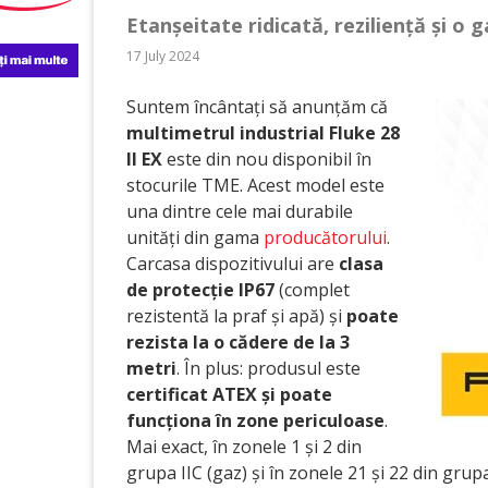
Etanșeitate ridicată, reziliență și o 
17 July 2024
Suntem încântați să anunțăm că
multimetrul industrial Fluke 28
II EX
este din nou disponibil în
stocurile TME. Acest model este
una dintre cele mai durabile
unități din gama
producătorului
.
Carcasa dispozitivului are
clasa
de protecție IP67
(complet
rezistentă la praf și apă) și
poate
rezista la o cădere de la 3
metri
. În plus: produsul este
certificat ATEX și poate
funcționa în zone periculoase
.
Mai exact, în zonele 1 și 2 din
grupa IIC (gaz) și în zonele 21 și 22 din grupa