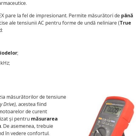
armaceutice.
 EX pare la fel de impresionant. Permite măsurători de
până
ise ale tensiunii AC pentru forme de undă neliniare (
True
d:
diodelor
;
0kHz;
zia măsurătorilor de tensiune
y Drive)
,
acestea fiind
l motoarelor de curent
lizat și pentru
măsurarea
u
. De asemenea, trebuie
nd în vedere confortul.