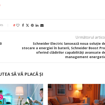
ă
ts
0
Următorul artico
0
Schneider Electric lansează noua soluție d
stocare a energiei în baterii, Schneider Boost Pro
oferind clădirilor capabilități avansate d
management energeti
UTEA SĂ VĂ PLACĂ ȘI