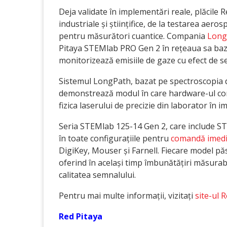
Deja validate în implementări reale, plăcile R
industriale și științifice, de la testarea aer
pentru măsurători cuantice. Compania
Long
Pitaya STEMlab PRO Gen 2 în rețeaua sa baz
monitorizează emisiile de gaze cu efect de se
Sistemul LongPath, bazat pe spectroscopia 
demonstrează modul în care hardware-ul com
fizica laserului de precizie din laborator în i
Seria STEMlab 125-14 Gen 2, care include S
în toate configurațiile pentru
comandă imedia
DigiKey, Mouser și Farnell. Fiecare model pă
oferind în același timp îmbunătățiri măsurabi
calitatea semnalului.
Pentru mai multe informații, vizitați
site-ul 
Red Pitaya