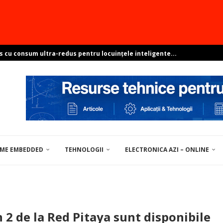
s cu consum ultra-redus pentru locuințele inteligente...
e sisteme ambientale perfect integrate?
resant? Arată-ne proiectul și poți...
pentru soluții de centre de date
ovocările dezvoltării Linux în...
EME EMBEDDED
TEHNOLOGII
ELECTRONICA AZI – ONLINE
UNELTE / MATERIALE PENTRU ELECTRONICĂ
2 de la Red Pitaya sunt disponibile