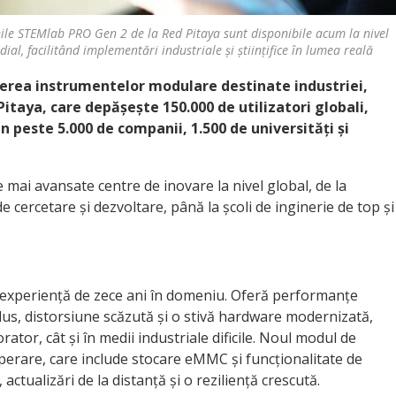
ile STEMlab PRO Gen 2 de la Red Pitaya sunt disponibile acum la nivel
ial, facilitând implementări industriale și științifice în lumea reală
erea instrumentelor modulare destinate industriei,
itaya, care depășește 150.000 de utilizatori globali,
in peste 5.000 de companii, 1.500 de universități și
e mai avansate centre de inovare la nivel global, de la
 cercetare și dezvoltare, până la școli de inginerie de top și
experiență de zece ani în domeniu. Oferă performanțe
us, distorsiune scăzută și o stivă hardware modernizată,
rator, cât și în medii industriale dificile. Noul modul de
operare, care include stocare eMMC și funcționalitate de
ctualizări de la distanță și o reziliență crescută.