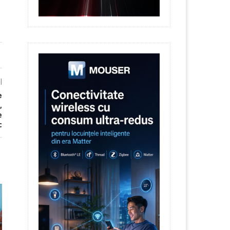
l
e
,
e
c