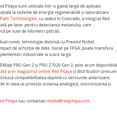
ed Pitaya sunt utilizate într-o gamă largă de aplicații
ospațială la sisteme de energie regenerabilă și laboratoare
Path Technologies
, cu sediul în Colorado, a integrat Red
ată pe laser pentru detectarea metanului, care
ră pe sute de kilometri pătrați.
dual-comb, tehnologie distinsă cu Premiul Nobel,
pact de achiziție de date, bazat pe FPGA, poate transfera
mplementări industriale la scară largă.
TEMlab PRO Gen 2 și PRO Z7020 Gen 2, este acum disponibil
tă prin magazinul online Red Pitaya
și distribuitori precum
strează compatibilitatea deplină cu versiunile anterioare,
le în ceea ce privește izolarea analogică, sincronizarea și
Red Pitaya
sau contactați
media@redpitaya.com
.