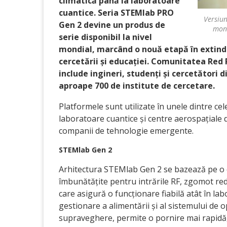
climatică până la laboratoare
cuantice. Seria STEMlab PRO
Versiun
Gen 2 devine un produs de
mond
serie disponibil la nivel
mondial, marcând o nouă etapă în extind
cercetării și educației. Comunitatea Red P
include ingineri, studenți și cercetători d
aproape 700 de institute de cercetare.
Platformele sunt utilizate în unele dintre cel
laboratoare cuantice și centre aerospațiale de
companii de tehnologie emergente.
STEMlab Gen 2
Arhitectura STEMlab Gen 2 se bazează pe o 
îmbunătățite pentru intrările RF, zgomot red
care asigură o funcționare fiabilă atât în labo
gestionare a alimentării și al sistemului de 
supraveghere, permite o pornire mai rapidă, a