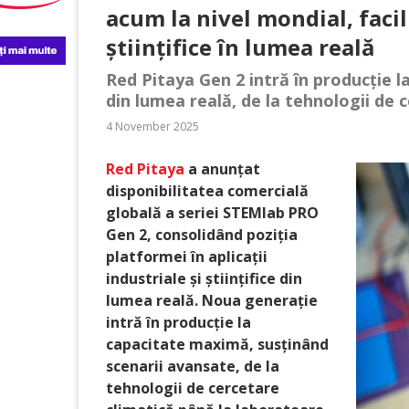
acum la nivel mondial, faci
științifice în lumea reală
Red Pitaya Gen 2 intră în producție l
din lumea reală, de la tehnologii de 
4 November 2025
Red Pitaya
a anunțat
disponibilitatea comercială
globală a seriei STEMlab PRO
Gen 2, consolidând poziția
platformei în aplicații
industriale și științifice din
lumea reală. Noua generație
intră în producție la
capacitate maximă, susținând
scenarii avansate, de la
tehnologii de cercetare