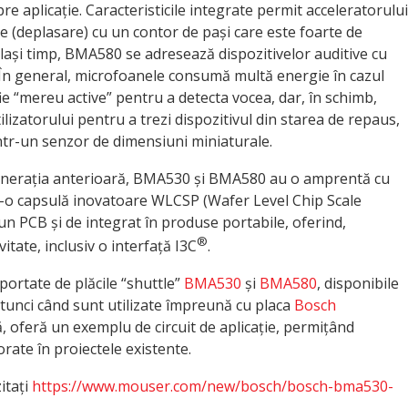
re aplicație. Caracteristicile integrate permit acceleratorului
 (deplasare) cu un contor de pași care este foarte de
celași timp, BMA580 se adresează dispozitivelor auditive cu
 În general, microfoanele consumă multă energie în cazul
fie “mereu active” pentru a detecta vocea, dar, în schimb,
lizatorului pentru a trezi dispozitivul din starea de repaus,
ntr-un senzor de dimensiuni miniaturale.
enerația anterioară, BMA530 și BMA580 au o amprentă cu
r-o capsulă inovatoare WLCSP (Wafer Level Chip Scale
un PCB și de integrat în produse portabile, oferind,
®
vitate, inclusiv o interfață I3C
.
rtate de plăcile “shuttle”
BMA530
și
BMA580
, disponibile
tunci când sunt utilizate împreună cu placa
Bosch
ă, oferă un exemplu de circuit de aplicație, permițând
rate în proiectele existente.
itați
https://www.mouser.com/new/bosch/bosch-bma530-