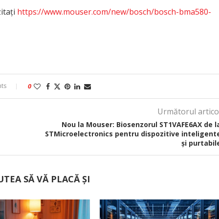
itați
https://www.mouser.com/new/bosch/bosch-bma580-
ts
0
Următorul artico
Nou la Mouser: Biosenzorul ST1VAFE6AX de l
STMicroelectronics pentru dispozitive inteligent
și purtabil
UTEA SĂ VĂ PLACĂ ȘI