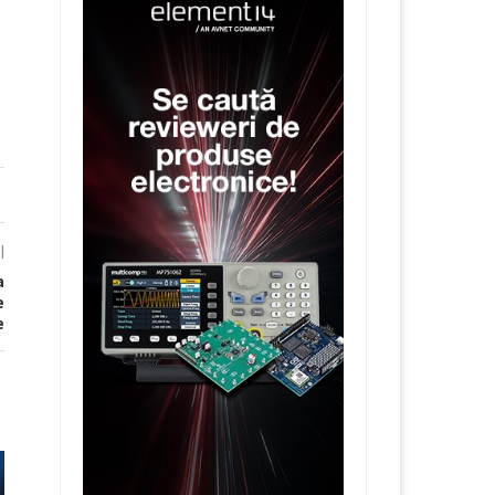
l
a
e
e