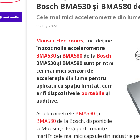
Bosch BMA530 și BMA580 d
Cele mai mici accelerometre din lum
18 July 2024
Mouser Electronics
, Inc. deține
în stoc noile accelerometre
BMA530
și
BMA580
de la
Bosch
.
BMA530 și BMA580 sunt printre
cei mai mici senzori de
accelerație din lume pentru
aplicații cu spațiu limitat, cum
ar fi dispozitivele
purtabile
și
auditive.
Accelerometrele
BMA530
și
BMA580
de la Bosch, disponibile
la Mouser, oferă performanțe
mari în cele mai mici capsule din industrie p