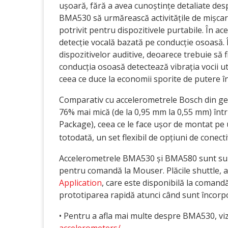
ușoară, fără a avea cunoștințe detaliate desp
BMA530 să urmărească activitățile de mișcare
potrivit pentru dispozitivele purtabile. În a
detecție vocală bazată pe conducție osoasă.
dispozitivelor auditive, deoarece trebuie să 
conducția osoasă detectează vibrația vocii uti
ceea ce duce la economii sporite de putere î
Comparativ cu accelerometrele Bosch din g
76% mai mică (de la 0,95 mm la 0,55 mm) înt
Package), ceea ce le face ușor de montat pe 
totodată, un set flexibil de opțiuni de conecti
Accelerometrele BMA530 și BMA580 sunt supo
pentru comandă la Mouser. Plăcile shuttle, a
Application
, care este disponibilă la comand
prototiparea rapidă atunci când sunt încorpo
• Pentru a afla mai multe despre BMA530, viz