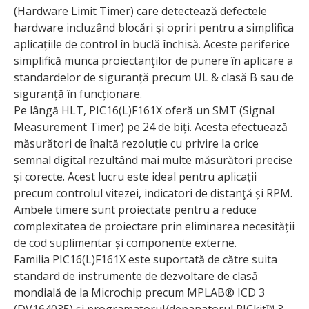
(Hardware Limit Timer) care detectează defectele
hardware incluzând blocări şi opriri pentru a simplifica
aplicațiile de control în buclă închisă. Aceste periferice
simplifică munca proiectanţilor de punere în aplicare a
standardelor de siguranță precum UL & clasă B sau de
siguranță în funcționare.
Pe lângă HLT, PIC16(L)F161X oferă un SMT (Signal
Measurement Timer) pe 24 de biți. Acesta efectuează
măsurători de înaltă rezoluție cu privire la orice
semnal digital rezultând mai multe măsurători precise
și corecte. Acest lucru este ideal pentru aplicaţii
precum controlul vitezei, indicatori de distanţă și RPM.
Ambele timere sunt proiectate pentru a reduce
complexitatea de proiectare prin eliminarea necesității
de cod suplimentar și componente externe.
Familia PIC16(L)F161X este suportată de către suita
standard de instrumente de dezvoltare de clasă
mondială de la Microchip precum MPLAB® ICD 3