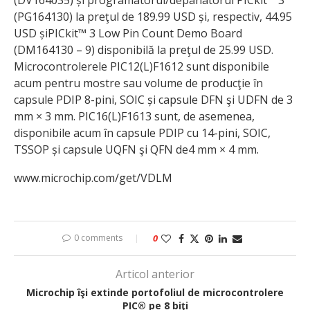
(DV164035) și programatorul/depanatorul PICkit™ 3
(PG164130) la preţul de 189.99 USD și, respectiv, 44.95
USD șiPICkit™ 3 Low Pin Count Demo Board
(DM164130 – 9) disponibilă la preţul de 25.99 USD.
Microcontrolerele PIC12(L)F1612 sunt disponibile
acum pentru mostre sau volume de producţie în
capsule PDIP 8-pini, SOIC și capsule DFN şi UDFN de 3
mm × 3 mm. PIC16(L)F1613 sunt, de asemenea,
disponibile acum în capsule PDIP cu 14-pini, SOIC,
TSSOP și capsule UQFN şi QFN de4 mm × 4 mm.
www.microchip.com/get/VDLM
0 comments
0
Articol anterior
Microchip îşi extinde portofoliul de microcontrolere
PIC® pe 8 biţi