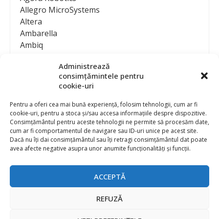
Allegro MicroSystems
Altera
Ambarella
Ambiq
AMD / Xilinx
Administrează
Amphenol
consimțămintele pentru
Analog Devices
cookie-uri
Anritsu Corporation
Ansys
Pentru a oferi cea mai bună experiență, folosim tehnologii, cum ar fi
cookie-uri, pentru a stoca și/sau accesa informațiile despre dispozitive.
APS
Consimțământul pentru aceste tehnologii ne permite să procesăm date,
Arduino
cum ar fi comportamentul de navigare sau ID-uri unice pe acest site.
Arm
Dacă nu îți dai consimțământul sau îți retragi consimțământul dat poate
avea afecte negative asupra unor anumite funcționalități și funcții.
Asentics
ASM
Astrocast
ACCEPTĂ
ATEN International
Contact
Publicitate
Atmel
REFUZĂ
Abonament la revista “Electronica Azi”
Newsletter
Atop
Politica de prelucrare a datelor (GDPR) si Cookie-uri