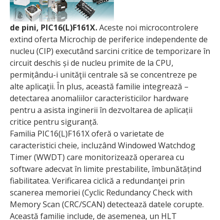
de pini, PIC16(L)F161X.
Aceste noi microcontrolere
extind oferta Microchip de periferice independente de
nucleu (CIP) executând sarcini critice de temporizare în
circuit deschis și de nucleu primite de la CPU,
permițându-i unităţii centrale să se concentreze pe
alte aplicaţii. În plus, această familie integrează –
detectarea anomaliilor caracteristicilor hardware
pentru a asista inginerii în dezvoltarea de aplicații
critice pentru siguranță.
Familia PIC16(L)F161X oferă o varietate de
caracteristici cheie, incluzând Windowed Watchdog
Timer (WWDT) care monitorizează operarea cu
software adecvat în limite prestabilite, îmbunătățind
fiabilitatea. Verificarea ciclică a redundanţei prin
scanerea memoriei (Cyclic Redundancy Check with
Memory Scan (CRC/SCAN) detectează datele corupte.
Această familie include, de asemenea, un HLT