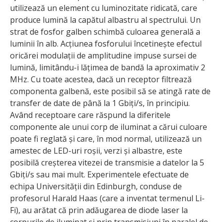
utilizează un element cu luminozitate ridicată, care
produce lumină la capătul albastru al spectrului. Un
strat de fosfor galben schimbă culoarea generală a
luminii în alb. Acțiunea fosforului încetinește efectul
oricărei modulații de amplitudine impuse sursei de
lumină, limitându-i lățimea de bandă la aproximativ 2
MHz. Cu toate acestea, dacă un receptor filtrează
componenta galbenă, este posibil să se atingă rate de
transfer de date de până la 1 Gbiți/s, în principiu.
Având receptoare care răspund la diferitele
componente ale unui corp de iluminat a cărui culoare
poate fi reglată și care, în mod normal, utilizează un
amestec de LED-uri roșii, verzi și albastre, este
posibilă creșterea vitezei de transmisie a datelor la 5
Gbiți/s sau mai mult. Experimentele efectuate de
echipa Universității din Edinburgh, conduse de
profesorul Harald Haas (care a inventat termenul Li-
Fi), au arătat că prin adăugarea de diode laser la
corpurile de iluminat și prin transmisiuni în paralel de