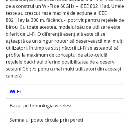
de a construi un Wi-Fi de 60GHz – IEEE 802.11ad. Unele
teste au crescut raza maximă de acțiune a IEEE
802.11ay la 300 m, făcându-l potrivit pentru rețelele de
birou. Cu toate acestea, modelul său de utilizare este
diferit de Li-Fi. O diferență esențială este că se
așteaptă ca un singur router să deservească mai mulți
utilizatori, în timp ce susținătorii Li-Fi se așteaptă să
profite la maximum de conceptul de atto-celulă,
rețelele backhaul oferind posibilitatea de a deservi
sesiuni Gbiți/s pentru mai mulți utilizatori din aceeași
cameră.
Wi-Fi
L
Bazat pe tehnologia wireless
B
Semnalul poate circula prin pereți
N