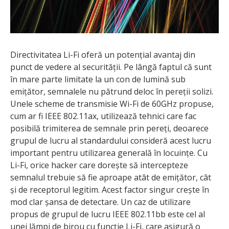
Directivitatea Li-Fi oferă un potențial avantaj din
punct de vedere al securității. Pe lângă faptul că sunt
în mare parte limitate la un con de lumină sub
emițător, semnalele nu pătrund deloc în pereții solizi.
Unele scheme de transmisie Wi-Fi de 60GHz propuse,
cum ar fi IEEE 802.11ax, utilizează tehnici care fac
posibilă trimiterea de semnale prin pereți, deoarece
grupul de lucru al standardului consideră acest lucru
important pentru utilizarea generală în locuințe. Cu
Li-Fi, orice hacker care dorește să intercepteze
semnalul trebuie să fie aproape atât de emițător, cât
și de receptorul legitim. Acest factor singur crește în
mod clar șansa de detectare. Un caz de utilizare
propus de grupul de lucru IEEE 802.11bb este cel al
unei lămpi de birou cu funcție Li-Fi, care asigură o