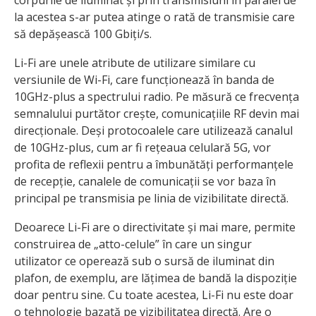
la acestea s-ar putea atinge o rată de transmisie care
să depășească 100 Gbiți/s.
Li-Fi are unele atribute de utilizare similare cu
versiunile de Wi-Fi, care funcționează în banda de
10GHz-plus a spectrului radio. Pe măsură ce frecvența
semnalului purtător crește, comunicațiile RF devin mai
direcționale. Deși protocoalele care utilizează canalul
de 10GHz-plus, cum ar fi rețeaua celulară 5G, vor
profita de reflexii pentru a îmbunătăți performanțele
de recepție, canalele de comunicații se vor baza în
principal pe transmisia pe linia de vizibilitate directă.
Deoarece Li-Fi are o directivitate și mai mare, permite
construirea de „atto-celule” în care un singur
utilizator ce operează sub o sursă de iluminat din
plafon, de exemplu, are lățimea de bandă la dispoziție
doar pentru sine. Cu toate acestea, Li-Fi nu este doar
o tehnologie bazată pe vizibilitatea directă. Are o