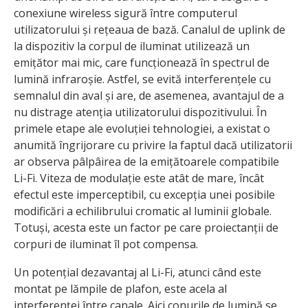
conexiune wireless sigură între computerul
utilizatorului și rețeaua de bază. Canalul de uplink de
la dispozitiv la corpul de iluminat utilizează un
emițător mai mic, care funcționează în spectrul de
lumină infraroșie. Astfel, se evită interferențele cu
semnalul din aval și are, de asemenea, avantajul de a
nu distrage atenția utilizatorului dispozitivului. În
primele etape ale evoluției tehnologiei, a existat o
anumită îngrijorare cu privire la faptul dacă utilizatorii
ar observa pâlpâirea de la emițătoarele compatibile
Li-Fi. Viteza de modulație este atât de mare, încât
efectul este imperceptibil, cu excepția unei posibile
modificări a echilibrului cromatic al luminii globale.
Totuși, acesta este un factor pe care proiectanții de
corpuri de iluminat îl pot compensa.
Un potențial dezavantaj al Li-Fi, atunci când este
montat pe lămpile de plafon, este acela al
interferenței între canale. Aici conurile de lumină se