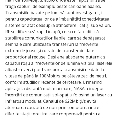
tragă cabluri, de exemplu peste canioane adânci.
Transmisiile bazate pe lumină sunt investigate și
pentru capacitatea lor de a îmbunătăți conectivitatea
sistemelor atât deasupra atmosferei, cât și sub valuri.
RF se difuzează rapid în apă, ceea ce face dificilă
stabilirea comunicațiilor fiabile, care să depășească
semnale care utilizează transferuri la frecvențe
extrem de joase și cu rate de transfer de date
proporțional reduse. Deși apa absoarbe puternic și
capătul roșu al frecvențelor de lumină vizibilă, laserele
albastru-verzi pot transporta transmisii de date la
viteze de până la 100Mbiți/s pe câteva zeci de metri,
conform studiilor recente de cercetare. Urmărind
aplicații la distanță mult mai mare, NASA a început
încercări de comunicații sol-spațiu folosind un laser cu
infraroșu modulat. Canalul de 622Mbiți/s evită
atenuarea cauzată de nori prin comutarea între
diferite stații terestre, care cooperează pentru a