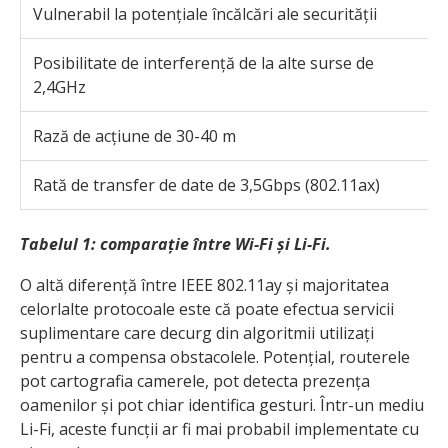
Vulnerabil la potențiale încălcări ale securității
I
Posibilitate de interferență de la alte surse de
P
2,4GHz
t
Rază de acțiune de 30-40 m
R
Rată de transfer de date de 3,5Gbps (802.11ax)
R
Tabelul 1: comparație între Wi-Fi și Li-Fi.
O altă diferență între IEEE 802.11ay și majoritatea
celorlalte protocoale este că poate efectua servicii
suplimentare care decurg din algoritmii utilizați
pentru a compensa obstacolele. Potențial, routerele
pot cartografia camerele, pot detecta prezența
oamenilor și pot chiar identifica gesturi. Într-un mediu
Li-Fi, aceste funcții ar fi mai probabil implementate cu