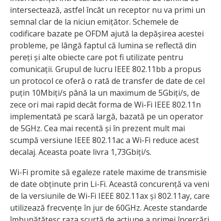
intersectează, astfel încât un receptor nu va primi un
semnal clar de la niciun emițător. Schemele de
codificare bazate pe OFDM ajută la depășirea acestei
probleme, pe lângă faptul că lumina se reflectă din
pereți și alte obiecte care pot fi utilizate pentru
comunicații. Grupul de lucru IEEE 802.11bb a propus
un protocol ce oferă o rată de transfer de date de cel
puțin 10Mbiți/s până la un maximum de 5Gbiți/s, de
zece ori mai rapid decât forma de Wi-Fi IEEE 802.11n
implementată pe scară largă, bazată pe un operator
de 5GHz. Cea mai recentă și în prezent mult mai
scumpă versiune IEEE 802.11ac a Wi-Fi reduce acest
decalaj. Aceasta poate livra 1,73Gbiți/s.
Wi-Fi promite să egaleze ratele maxime de transmisie
de date obținute prin Li-Fi. Această concurență va veni
de la versiunile de Wi-Fi IEEE 802.11ax și 802.11ay, care
utilizează frecvențe în jur de 60GHz. Aceste standarde
îmbunătățesc raza scurtă de acțiune a primei încercări