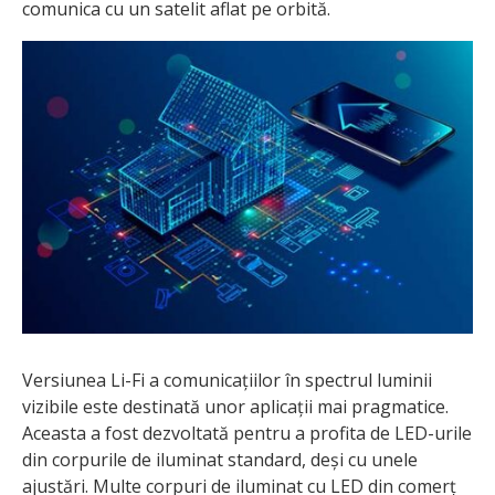
comunica cu un satelit aflat pe orbită.
Versiunea Li-Fi a comunicațiilor în spectrul luminii
vizibile este destinată unor aplicații mai pragmatice.
Aceasta a fost dezvoltată pentru a profita de LED-urile
din corpurile de iluminat standard, deși cu unele
ajustări. Multe corpuri de iluminat cu LED din comerț