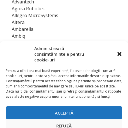
Advantech
Agora Robotics
Allegro MicroSystems
Altera
Ambarella
Ambiq
AMD / Xilinx
Administrează
Amphenol
consimțămintele pentru
Analog Devices
cookie-uri
Anritsu Corporation
Ansys
Pentru a oferi cea mai bună experiență, folosim tehnologii, cum ar fi
cookie-uri, pentru a stoca și/sau accesa informațiile despre dispozitive.
APS
Consimțământul pentru aceste tehnologii ne permite să procesăm date,
Arduino
cum ar fi comportamentul de navigare sau ID-uri unice pe acest site.
Arm
Dacă nu îți dai consimțământul sau îți retragi consimțământul dat poate
avea afecte negative asupra unor anumite funcționalități și funcții.
Asentics
ASM
Astrocast
ACCEPTĂ
ATEN International
Contact
Publicitate
Atmel
REFUZĂ
Abonament la revista “Electronica Azi”
Newsletter