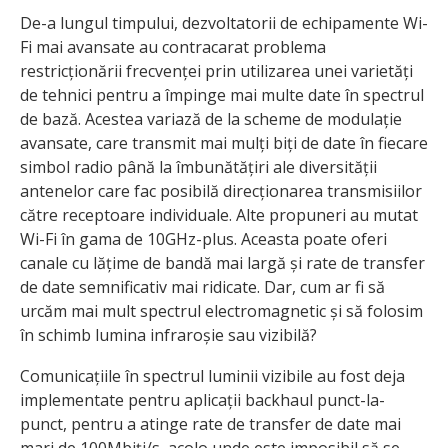
De-a lungul timpului, dezvoltatorii de echipamente Wi-
Fi mai avansate au contracarat problema
restricționării frecvenței prin utilizarea unei varietăți
de tehnici pentru a împinge mai multe date în spectrul
de bază. Acestea variază de la scheme de modulație
avansate, care transmit mai mulți biți de date în fiecare
simbol radio până la îmbunătățiri ale diversității
antenelor care fac posibilă direcționarea transmisiilor
către receptoare individuale. Alte propuneri au mutat
Wi-Fi în gama de 10GHz-plus. Aceasta poate oferi
canale cu lățime de bandă mai largă și rate de transfer
de date semnificativ mai ridicate. Dar, cum ar fi să
urcăm mai mult spectrul electromagnetic și să folosim
în schimb lumina infraroșie sau vizibilă?
Comunicațiile în spectrul luminii vizibile au fost deja
implementate pentru aplicații backhaul punct-la-
punct, pentru a atinge rate de transfer de date mai
mari de 100Mbiți/s, acolo unde este imposibil să se