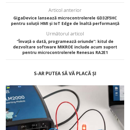
Articol anterior
GigaDevice lansează microcontrolerele GD32F5HC
pentru soluții HMI și IoT Edge de înaltă performanță
Următorul articol
“Învață o dată, programează oriunde”: kitul de
dezvoltare software MIKROE include acum suport
pentru microcontrolerele Renesas RA2E1
S-AR PUTEA SĂ VĂ PLACĂ ȘI