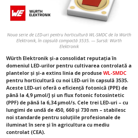
Noua serie de LED-uri pentru horticultură WL-SMDC de la Würth
Elektronik, în capsulă compactă 3535. — Sursă: Würth
Elektronik
Würth Elektronik și-a consolidat reputația în
domeniul LED-urilor pentru cultivarea controlată a
plantelor și și-a extins linia de produse
WL-SMDC
pentru horticultură cu noi LED-uri în capsulă 3535.
Aceste LED-uri oferă o eficiență fotonică (PPE) de
până la 4,9 µmol/J și un flux fotonic fotosintetic
(PPF) de până la 6,34 µmol/s. Cele trei LED-uri – cu
lungimi de undă de 450, 660 și 730 nm – stabilesc
noi standarde pentru soluțiile profesionale de
iluminat în sere și în agricultura cu mediu
controlat (CEA).