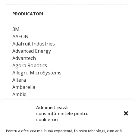
PRODUCATORI
3M
AAEON
Adafruit Industries
Advanced Energy
Advantech
Agora Robotics
Allegro MicroSystems
Altera
Ambarella
Ambiq
AMD / Xilinx
Administrează
Amphenol
consimțămintele pentru
Analog Devices
cookie-uri
Anritsu Corporation
Ansys
Pentru a oferi cea mai bună experiență, folosim tehnologii, cum ar fi