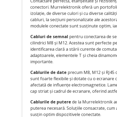
Contactare perfectă, etanșeitate și rezistenț
conectori. Murrelektronik oferă un portofoli
izolație, de diverse culori și cu diverse calit
cabluri, la secțiuni personalizate ale acestora
modulele conectate sunt susținute optim, iar 
Cabluri de semnal
pentru conectarea de senz
cilindrici M8 și M12. Acestea sunt perfecte p
identificarea clară a stării curente de comuta
adaptoarele, elementele T și cheia dinamom
importante.
Cablurile de date
precum M8, M12 și RJ45 ofe
sunt foarte flexibile și dotate cu o ecranare 
afectată de influențe electromagnetice. Lam
cap striat și cadrul de ecranare, oferind astf
Cablurile de putere
de la Murrelektronik adu
puterea necesară. Soluțiile consacrate, cum a
susțin optim dispozitivele conectate.