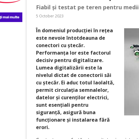
Fiabil și testat pe teren pentru medii
5 October 2023
În domeniul producției în rețea
este nevoie întotdeauna de
conectori cu ștecăr.
Performanța lor este factorul
decisiv pentru digitalizare.
Lumea digitalizării este la
nivelul dictat de conectorii săi
cu ștecăr. Ei aduc totul laolaltă,
permit circulația semnalelor,
datelor și curenților electrici,
sunt esențiali pentru
siguranță, asigură buna
funcționare și instalarea fără
erori.