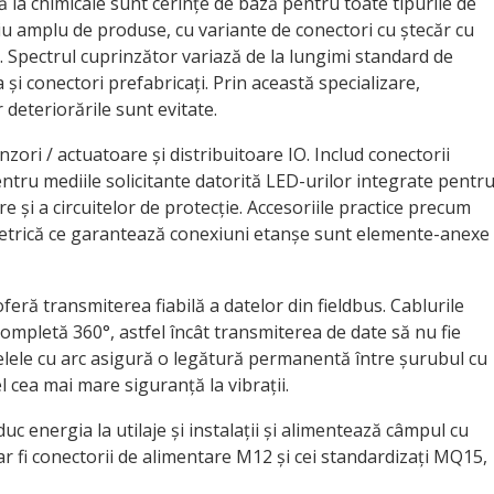
ă la chimicale sunt cerințe de bază pentru toate tipurile de
u amplu de produse, cu variante de conectori cu ștecăr cu
ăți. Spectrul cuprinzător variază de la lungimi standard de
 și conectori prefabricați. Prin această specializare,
deteriorările sunt evitate.
ori / actuatoare și distribuitoare IO. Includ conectorii
entru mediile solicitante datorită LED-urilor integrate pentr
re și a circuitelor de protecție. Accesoriile practice precum
etrică ce garantează conexiuni etanșe sunt elemente-anexe
ră transmiterea fiabilă a datelor din fieldbus. Cablurile
completă 360°, astfel încât transmiterea de date să nu fie
elele cu arc asigură o legătură permanentă între șurubul cu
el cea mai mare siguranță la vibrații.
c energia la utilaje și instalații și alimentează câmpul cu
r fi conectorii de alimentare M12 și cei standardizați MQ15,