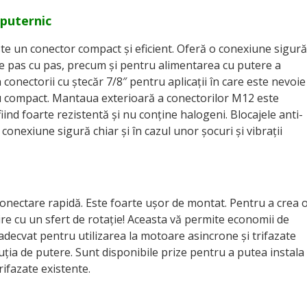
 puternic
e un conector compact și eficient. Oferă o conexiune sigură
re pas cu pas, precum și pentru alimentarea cu putere a
 conectorii cu ștecăr 7/8″ pentru aplicații în care este nevoie
u compact. Mantaua exterioară a conectorilor M12 este
iind foarte rezistentă și nu conține halogeni. Blocajele anti-
 conexiune sigură chiar și în cazul unor șocuri și vibrații
onectare rapidă. Este foarte ușor de montat. Pentru a crea 
ire cu un sfert de rotație! Aceasta vă permite economii de
adecvat pentru utilizarea la motoare asincrone și trifazate
buția de putere. Sunt disponibile prize pentru a putea instala
ifazate existente.