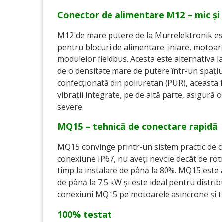
Conector de alimentare M12 – mic și
M12 de mare putere de la Murrelektronik est
pentru blocuri de alimentare liniare, motoa
modulelor fieldbus. Acesta este alternativa la
de o densitate mare de putere într-un spați
confecționată din poliuretan (PUR), aceasta f
vibrații integrate, pe de altă parte, asigură o
severe.
MQ15 – tehnică de conectare rapidă
MQ15 convinge printr-un sistem practic de c
conexiune IP67, nu aveți nevoie decât de rot
timp la instalare de până la 80%. MQ15 este 
de până la 7.5 kW și este ideal pentru distri
conexiuni MQ15 pe motoarele asincrone și tr
100% testat