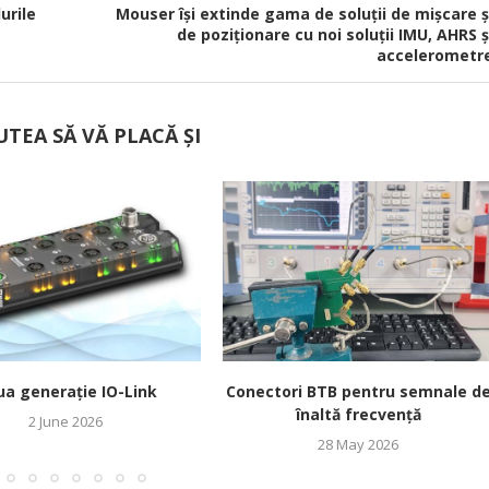
urile
Mouser își extinde gama de soluții de mișcare ș
de poziționare cu noi soluții IMU, AHRS ș
accelerometr
UTEA SĂ VĂ PLACĂ ȘI
a generație IO-Link
Conectori BTB pentru semnale d
înaltă frecvență
2 June 2026
28 May 2026