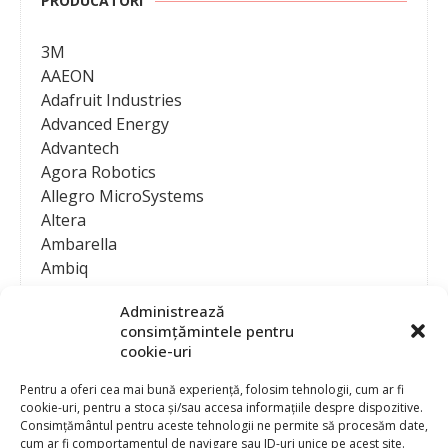
PRODUCATORI
3M
AAEON
Adafruit Industries
Advanced Energy
Advantech
Agora Robotics
Allegro MicroSystems
Altera
Ambarella
Ambiq
AMD / Xilinx
Administrează
Amphenol
consimțămintele pentru
Analog Devices
cookie-uri
Anritsu Corporation
Ansys
Pentru a oferi cea mai bună experiență, folosim tehnologii, cum ar fi
cookie-uri, pentru a stoca și/sau accesa informațiile despre dispozitive.
APS
Consimțământul pentru aceste tehnologii ne permite să procesăm date,
Arduino
cum ar fi comportamentul de navigare sau ID-uri unice pe acest site.