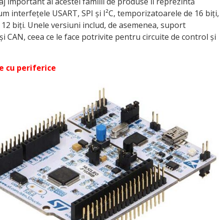
aj important al acestei familii de produse îl reprezintă
um interfețele USART, SPI și I²C, temporizatoarele de 16 biți,
2 biți. Unele versiuni includ, de asemenea, suport
 CAN, ceea ce le face potrivite pentru circuite de control și
e cu periferice