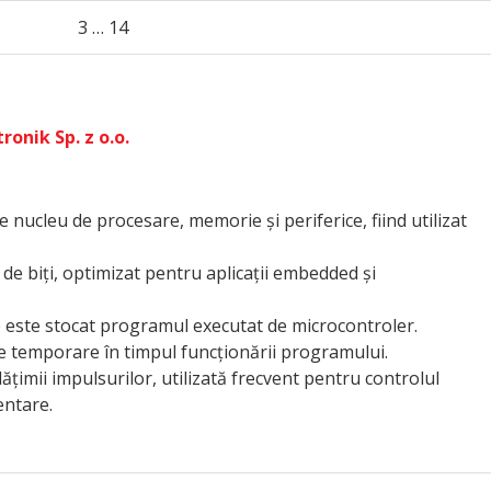
3 … 14
onik Sp. z o.o.
de nucleu de procesare, memorie și periferice, fiind utilizat
de biți, optimizat pentru aplicații embedded și
 este stocat programul executat de microcontroler.
e temporare în timpul funcționării programului.
imii impulsurilor, utilizată frecvent pentru controlul
entare.