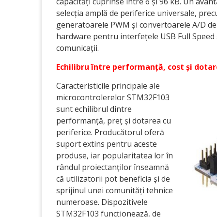
capacități cuprinse între 6 și 96 kB. Un avant
selecția amplă de periferice universale, prec
generatoarele PWM și convertoarele A/D de 1
hardware pentru interfețele USB Full Speed și
comunicații.
Echilibru între performanță, cost și dotar
Caracteristicile principale ale
microcontrolerelor STM32F103
sunt echilibrul dintre
performanță, preț și dotarea cu
periferice. Producătorul oferă
suport extins pentru aceste
produse, iar popularitatea lor în
rândul proiectanților înseamnă
că utilizatorii pot beneficia și de
sprijinul unei comunități tehnice
numeroase. Dispozitivele
STM32F103 funcționează, de