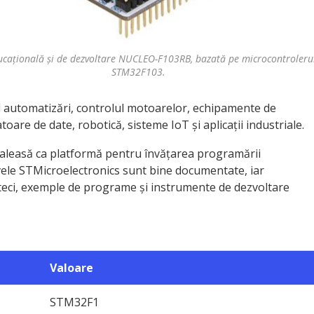
ucațională și de dezvoltare NUCLEO-F103RB, bazată pe microcontroleru
STM32F103.
clud automatizări, controlul motoarelor, echipamente de
are de date, robotică, sisteme IoT și aplicații industriale.
aleasă ca platformă pentru învățarea programării
ele STMicroelectronics sunt bine documentate, iar
ioteci, exemple de programe și instrumente de dezvoltare
Valoare
STM32F1