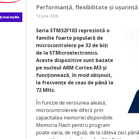
Performanță, flexibilitate și ușurință 
12 June 2026
Seria STM32F103 reprezintă o
familie foarte populară de
microcontrolere pe 32 de biți
de la STMicroelectronics.
Aceste dispozitive sunt bazate
pe nucleul ARM Cortex-M3 și
funcționează, în mod obișnuit,
la frecvențe de ceas de până la
72 MHz.
În funcție de versiunea aleasă,
microcontrolerele diferă prin
capacitatea memoriei disponibile.
Memoria Flash pentru program
poate varia, de regulă, de la câteva zeci pâ