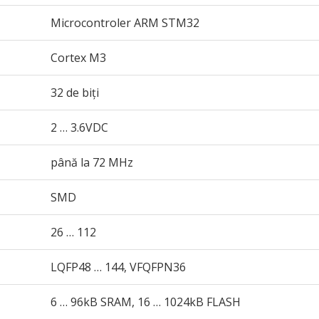
Microcontroler ARM STM32
Cortex M3
32 de biți
2 … 3.6VDC
până la 72 MHz
SMD
26 … 112
LQFP48 … 144, VFQFPN36
6 … 96kB SRAM, 16 … 1024kB FLASH