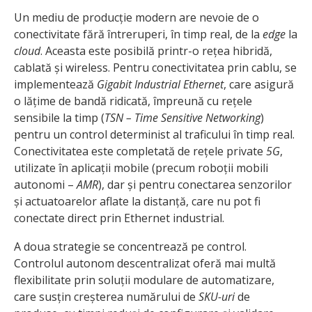
Un mediu de producție modern are nevoie de o
conectivitate fără întreruperi, în timp real, de la
edge
la
cloud
. Aceasta este posibilă printr-o rețea hibridă,
cablată și wireless. Pentru conectivitatea prin cablu, se
implementează
Gigabit Industrial Ethernet
, care asigură
o lățime de bandă ridicată, împreună cu rețele
sensibile la timp (
TSN – Time Sensitive Networking
)
pentru un control determinist al traficului în timp real.
Conectivitatea este completată de rețele private
5G
,
utilizate în aplicații mobile (precum roboții mobili
autonomi –
AMR
), dar și pentru conectarea senzorilor
și actuatoarelor aflate la distanță, care nu pot fi
conectate direct prin Ethernet industrial.
A doua strategie se concentrează pe control.
Controlul autonom descentralizat oferă mai multă
flexibilitate prin soluții modulare de automatizare,
care susțin creșterea numărului de
SKU-uri
de