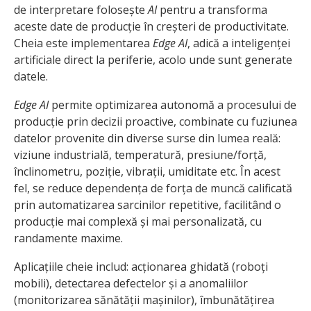
de interpretare folosește
AI
pentru a transforma
aceste date de producție în creșteri de productivitate.
Cheia este implementarea
Edge AI
, adică a inteligenței
artificiale direct la periferie, acolo unde sunt generate
datele.
Edge AI
permite optimizarea autonomă a procesului de
producție prin decizii proactive, combinate cu fuziunea
datelor provenite din diverse surse din lumea reală:
viziune industrială, temperatură, presiune/forță,
înclinometru, poziție, vibrații, umiditate etc. În acest
fel, se reduce dependența de forța de muncă calificată
prin automatizarea sarcinilor repetitive, facilitând o
producție mai complexă și mai personalizată, cu
randamente maxime.
Aplicațiile cheie includ: acționarea ghidată (roboți
mobili), detectarea defectelor și a anomaliilor
(monitorizarea sănătății mașinilor), îmbunătățirea