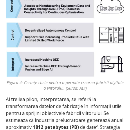
Figura 4: Cerințe cheie pentru a permite crearea fabricii digitale
a viitorului. (Sursa: ADI)
Al treilea pilon, interpretarea, se referă la
transformarea datelor de fabricație în informații utile
pentru a sprijini obiectivele fabricii viitorului. Se
estimează că industria prelucrătoare generează anual
aproximativ
1812 petabytes (PB)
de date². Strategia