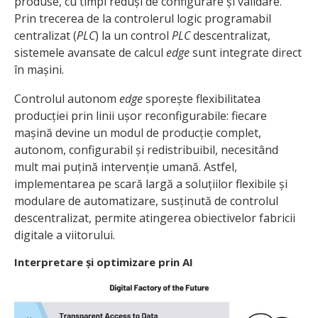
produse, cu timpi reduși de configurare și validare.
Prin trecerea de la controlerul logic programabil
centralizat (
PLC
) la un control
PLC
descentralizat,
sistemele avansate de calcul
edge
sunt integrate direct
în mașini.
Controlul autonom
edge
sporește flexibilitatea
producției prin linii ușor reconfigurabile: fiecare
mașină devine un modul de producție complet,
autonom, configurabil și redistribuibil, necesitând
mult mai puțină intervenție umană. Astfel,
implementarea pe scară largă a soluțiilor flexibile și
modulare de automatizare, susținută de controlul
descentralizat, permite atingerea obiectivelor fabricii
digitale a viitorului.
Interpretare și optimizare prin AI