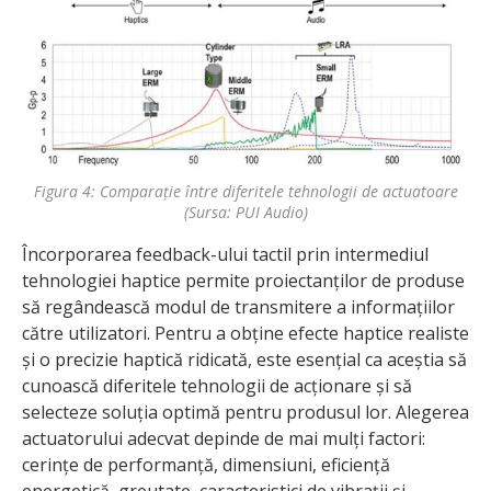
Figura 4: Comparație între diferitele tehnologii de actuatoare
(Sursa: PUI Audio)
Încorporarea feedback-ului tactil prin intermediul
tehnologiei haptice permite proiectanților de produse
să regândească modul de transmitere a informațiilor
către utilizatori. Pentru a obține efecte haptice realiste
și o precizie haptică ridicată, este esențial ca aceștia să
cunoască diferitele tehnologii de acționare și să
selecteze soluția optimă pentru produsul lor. Alegerea
actuatorului adecvat depinde de mai mulți factori:
cerințe de performanță, dimensiuni, eficiență
energetică, greutate, caracteristici de vibrații și