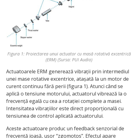
Figura 1: Proiectarea unui actuator cu masă rotativă excentrică
(ERM) (Sursa: PUI Audio)
Actuatoarele ERM generează vibrații prin intermediul
unei mase rotative excentrice, atașată la un motor de
curent continuu fără perii (figura 1). Atunci când se
aplică o tensiune motorului, actuatorul vibrează la o
frecvență egală cu cea a rotației complete a masei.
Intensitatea vibrațiilor este direct proporțională cu
tensiunea de control aplicată actuatorului.
Aceste actuatoare produc un feedback senzorial de
frecvență joasă, ușor “zgomotos”. Efectul apare