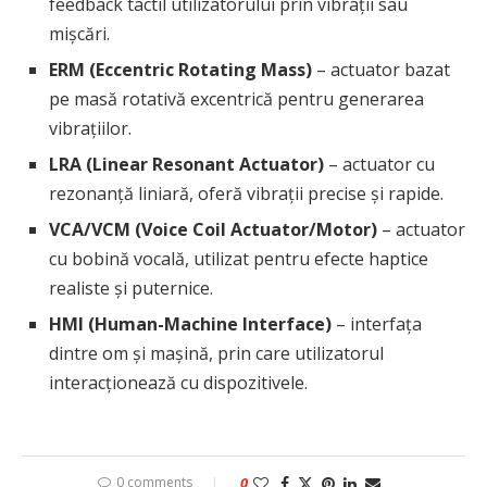
feedback tactil utilizatorului prin vibrații sau
mișcări.
ERM (Eccentric Rotating Mass)
– actuator bazat
pe masă rotativă excentrică pentru generarea
vibrațiilor.
LRA (Linear Resonant Actuator)
– actuator cu
rezonanță liniară, oferă vibrații precise și rapide.
VCA/VCM (Voice Coil Actuator/Motor)
– actuator
cu bobină vocală, utilizat pentru efecte haptice
realiste și puternice.
HMI (Human-Machine Interface)
– interfața
dintre om și mașină, prin care utilizatorul
interacționează cu dispozitivele.
0 comments
0