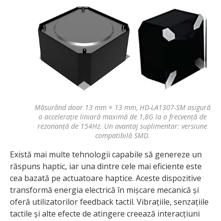
Măsurând doar 13 mm × 13 mm, HD-LA1307-SM asigură
o accelerație liniară maximă de 1,8G la o frecvență de
rezonanță de 154Hz. Un avantaj suplimentar: versiune
compatibilă SMD.
Există mai multe tehnologii capabile să genereze un
răspuns haptic, iar una dintre cele mai eficiente este
cea bazată pe actuatoare haptice. Aceste dispozitive
transformă energia electrică în mișcare mecanică și
oferă utilizatorilor feedback tactil. Vibrațiile, senzațiile
tactile și alte efecte de atingere creează interacțiuni