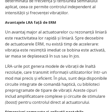
determinată de frecvența și tensiunea semnalului
aplicat, ceea ce permite controlul independent al
intensității și frecvenței vibrațiilor.
Avantajele LRA față de ERM
Un avantaj major al actuatoarelor cu rezonanță liniară
este reactivitatea lor rapidă și liniară. Spre deosebire
de actuatoarele ERM, nu există timp de accelerare:
vibrația este resimțită imediat ce bobina este activată,
iar masa se deplasează în sus sau în jos.
LRA-urile pot genera modele de vibrații de înaltă
rezoluție, care transmit informații utilizatorilor într-un
mod mai precis și eficient. În plus, sunt deja disponibile
circuite integrate de comandă haptică, cu biblioteci
preprogramate de tipare de vibrații. Aceste cipuri
includ amplificatoare complexe și circuite de stimulare
(boost)
pentru controlul direct al actuatorului.
Dimensiuni compacte și aplicații portabile