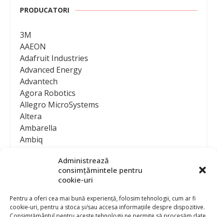
PRODUCATORI
3M
AAEON
Adafruit Industries
Advanced Energy
Advantech
Agora Robotics
Allegro MicroSystems
Altera
Ambarella
Ambiq
AMD / Xilinx
Administrează
Amphenol
consimțămintele pentru
Analog Devices
cookie-uri
Anritsu Corporation
Ansys
Pentru a oferi cea mai bună experiență, folosim tehnologii, cum ar fi
cookie-uri, pentru a stoca și/sau accesa informațiile despre dispozitive.
APS
Consimțământul pentru aceste tehnologii ne permite să procesăm date,