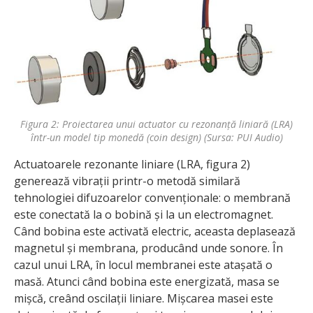
Figura 2: Proiectarea unui actuator cu rezonanță liniară (LRA)
într-un model tip monedă (coin design) (Sursa: PUI Audio)
Actuatoarele rezonante liniare (LRA, figura 2)
generează vibrații printr-o metodă similară
tehnologiei difuzoarelor convenționale: o membrană
este conectată la o bobină și la un electromagnet.
Când bobina este activată electric, aceasta deplasează
magnetul și membrana, producând unde sonore. În
cazul unui LRA, în locul membranei este atașată o
masă. Atunci când bobina este energizată, masa se
mișcă, creând oscilații liniare. Mișcarea masei este