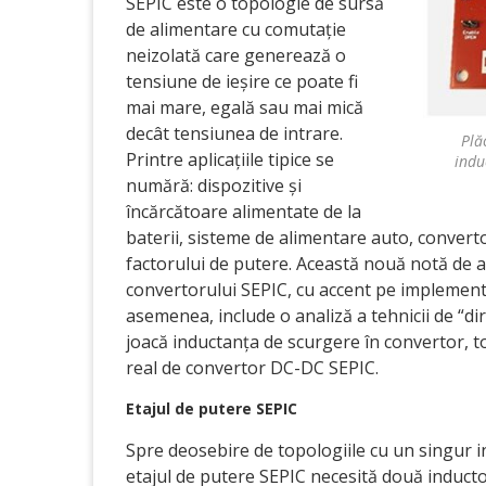
SEPIC este o topologie de sursă
de alimentare cu comutație
neizolată care generează o
tensiune de ieșire ce poate fi
mai mare, egală sau mai mică
decât tensiunea de intrare.
Plă
Printre aplicațiile tipice se
indu
numără: dispozitive și
încărcătoare alimentate de la
baterii, sisteme de alimentare auto, converto
factorului de putere. Această nouă notă de ap
convertorului SEPIC, cu accent pe implement
asemenea, include o analiză a tehnicii de “dire
joacă inductanța de scurgere în convertor, t
real de convertor DC-DC SEPIC.
Etajul de putere SEPIC
Spre deosebire de topologiile cu un singur i
etajul de putere SEPIC necesită două inducto