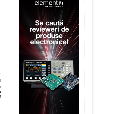
a
l
e
o
E