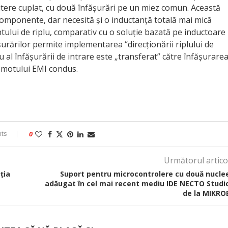
utere cuplat, cu două înfășurări pe un miez comun. Această
omponente, dar necesită și o inductanță totală mai mică
ului de riplu, comparativ cu o soluție bazată pe inductoare
urărilor permite implementarea “direcționării riplului de
u al înfășurării de intrare este „transferat” către înfășurare
gomotului EMI condus.
ts
0
Următorul artico
ția
Suport pentru microcontrolere cu două nucle
adăugat în cel mai recent mediu IDE NECTO Studi
de la MIKRO