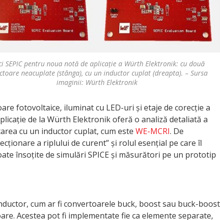
ci SEPIC pentru noua notă de aplicație a Würth Elektronik: cu două
ctoare neacuplate (stânga), cu un inductor cuplat (dreapta). – Sursa
imaginii: Würth Elektronik
are fotovoltaice, iluminat cu LED-uri și etaje de corecție a
licație de la Würth Elektronik oferă o analiză detaliată a
area cu un inductor cuplat, cum este
WE-MCRI
. De
cționare a riplului de curent” și rolul esențial pe care îl
oate însoțite de simulări SPICE și măsurători pe un prototip
nductor, cum ar fi convertoarele buck, boost sau buck-boost
are. Acestea pot fi implementate fie ca elemente separate,