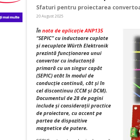
Sfaturi pentru proiectarea converto
20 August 2025
În
nota de aplicație ANP135
“SEPIC” cu inductoare cuplate
și necuplate
Würth Elektronik
prezintă funcționarea unui
convertor cu inductanță
primară cu un singur capăt
(SEPIC) atât în modul de
conducție continuă, cât și în
cel discontinuu (CCM și DCM).
Documentul de 28 de pagini
include și considerații practice
de proiectare, cu accent pe
partea de dispozitive
magnetice de putere.