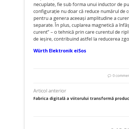
necuplate, fie sub forma unui inductor de p
configurație nu doar că reduce numărul de c
pentru a genera aceeași amplitudine a curent
separate. În plus, cuplarea magnetică a înfăș
curent” – o tehnică prin care curentul de ripl
de ieșire, contribuind astfel la reducerea z
Würth Elektronik eiSos
0 commen
Articol anterior
Fabrica digitală a viitorului transformă produc