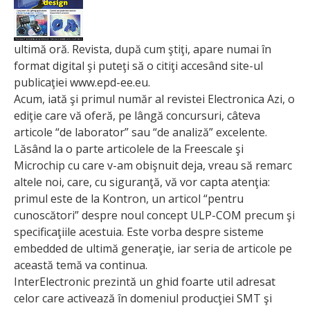
ultimă oră. Revista, după cum ştiţi, apare numai în
format digital şi puteţi să o citiţi accesând site-ul
publicaţiei www.epd-ee.eu.
Acum, iată şi primul număr al revistei Electronica Azi, o
ediţie care vă oferă, pe lângă concursuri, câteva
articole “de laborator” sau “de analiză” excelente.
Lăsând la o parte articolele de la Freescale şi
Microchip cu care v-am obişnuit deja, vreau să remarc
altele noi, care, cu siguranţă, vă vor capta atenţia:
primul este de la Kontron, un articol “pentru
cunoscători” despre noul concept ULP-COM precum şi
specificaţiile acestuia. Este vorba despre sisteme
embedded de ultimă generaţie, iar seria de articole pe
această temă va continua.
InterElectronic prezintă un ghid foarte util adresat
celor care activează în domeniul producţiei SMT şi