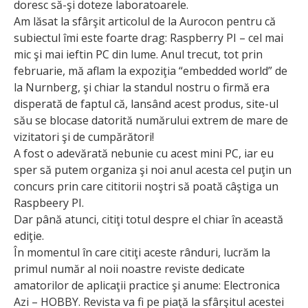
doresc să-şi doteze laboratoarele.
Am lăsat la sfârşit articolul de la Aurocon pentru că
subiectul îmi este foarte drag: Raspberry PI – cel mai
mic şi mai ieftin PC din lume. Anul trecut, tot prin
februarie, mă aflam la expoziţia “embedded world” de
la Nurnberg, şi chiar la standul nostru o firmă era
disperată de faptul că, lansând acest produs, site-ul
său se blocase datorită numărului extrem de mare de
vizitatori şi de cumpărători!
A fost o adevărată nebunie cu acest mini PC, iar eu
sper să putem organiza şi noi anul acesta cel puţin un
concurs prin care cititorii noştri să poată câştiga un
Raspbeery PI.
Dar până atunci, citiţi totul despre el chiar în această
ediţie.
În momentul în care citiţi aceste rânduri, lucrăm la
primul număr al noii noastre reviste dedicate
amatorilor de aplicaţii practice şi anume: Electronica
Azi – HOBBY. Revista va fi pe piaţă la sfârşitul acestei