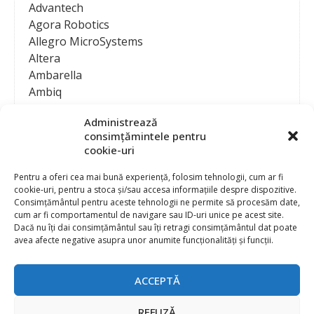
Advantech
Agora Robotics
Allegro MicroSystems
Altera
Ambarella
Ambiq
AMD / Xilinx
Administrează
Amphenol
consimțămintele pentru
Analog Devices
cookie-uri
Anritsu Corporation
Ansys
Pentru a oferi cea mai bună experiență, folosim tehnologii, cum ar fi
cookie-uri, pentru a stoca și/sau accesa informațiile despre dispozitive.
APS
Consimțământul pentru aceste tehnologii ne permite să procesăm date,
Arduino
cum ar fi comportamentul de navigare sau ID-uri unice pe acest site.
Arm
Dacă nu îți dai consimțământul sau îți retragi consimțământul dat poate
avea afecte negative asupra unor anumite funcționalități și funcții.
Asentics
ASM
Astrocast
ACCEPTĂ
ATEN International
Contact
Publicitate
Atmel
REFUZĂ
Abonament la revista “Electronica Azi”
Newsletter