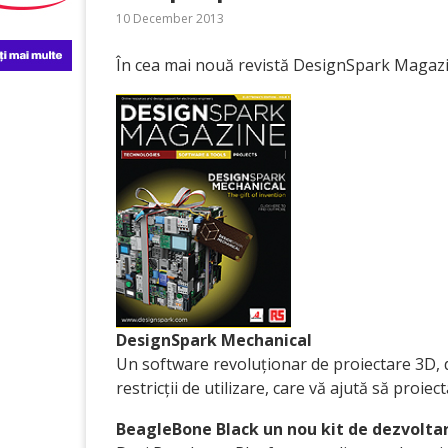
10 December 2013
În cea mai nouă revistă DesignSpark Magazin
DesignSpark Mechanical
Un software revoluționar de proiectare 3D, 
restricții de utilizare, care vă ajută să proie
BeagleBone Black un nou kit de dezvolta