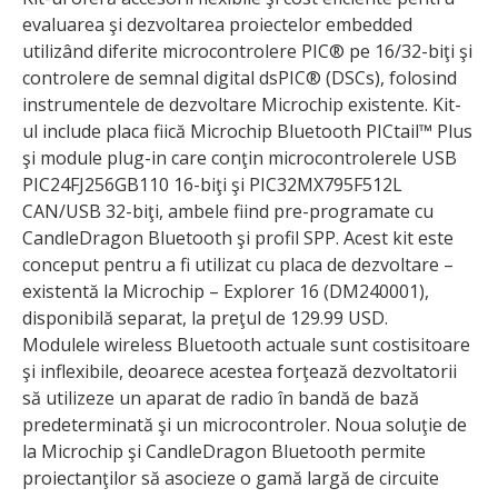
evaluarea şi dezvoltarea proiectelor embedded
utilizând diferite microcontrolere PIC® pe 16/32-biţi şi
controlere de semnal digital dsPIC® (DSCs), folosind
instrumentele de dezvoltare Microchip existente. Kit-
ul include placa fiică Microchip Bluetooth PICtail™ Plus
şi module plug-in care conţin microcontrolerele USB
PIC24FJ256GB110 16-biţi şi PIC32MX795F512L
CAN/USB 32-biţi, ambele fiind pre-programate cu
CandleDragon Bluetooth şi profil SPP. Acest kit este
conceput pentru a fi utilizat cu placa de dezvoltare –
existentă la Microchip – Explorer 16 (DM240001),
disponibilă separat, la preţul de 129.99 USD.
Modulele wireless Bluetooth actuale sunt costisitoare
şi inflexibile, deoarece acestea forţează dezvoltatorii
să utilizeze un aparat de radio în bandă de bază
predeterminată şi un microcontroler. Noua soluţie de
la Microchip şi CandleDragon Bluetooth permite
proiectanţilor să asocieze o gamă largă de circuite