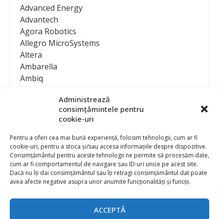
Advanced Energy
Advantech
Agora Robotics
Allegro MicroSystems
Altera
Ambarella
Ambiq
AMD / Xilinx
Administrează
Amphenol
consimțămintele pentru
Analog Devices
cookie-uri
Anritsu Corporation
Ansys
Pentru a oferi cea mai bună experiență, folosim tehnologii, cum ar fi
cookie-uri, pentru a stoca și/sau accesa informațiile despre dispozitive.
APS
Consimțământul pentru aceste tehnologii ne permite să procesăm date,
Arduino
cum ar fi comportamentul de navigare sau ID-uri unice pe acest site.
Arm
Dacă nu îți dai consimțământul sau îți retragi consimțământul dat poate
avea afecte negative asupra unor anumite funcționalități și funcții.
Asentics
ASM
Astrocast
ACCEPTĂ