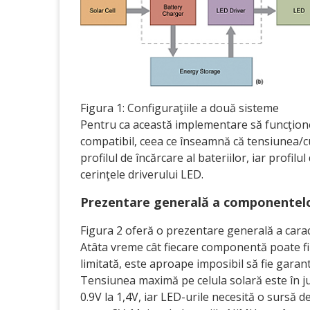
Figura 1: Configuraţiile a două sisteme
Pentru ca această implementare să funcţione
compatibil, ceea ce înseamnă că tensiunea/cur
profilul de încărcare al bateriilor, iar profil
cerinţele driverului LED.
Prezentare generală a componentel
Figura 2 oferă o prezentare generală a cara
Atâta vreme cât fiecare componentă poate fi f
limitată, este aproape imposibil să fie gara
Tensiunea maximă pe celula solară este în j
0.9V la 1,4V, iar LED-urile necesită o sursă d