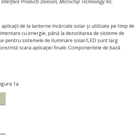
 Interface Products Division, Microchip Technology Inc.
plicaţii de la lanterne încărcate solar şi utilizate pe timp de
alimentare cu energie, până la dezvoltarea de sisteme de
rse pentru sistemele de iluminare solar/LED sunt larg
eprezintă scara aplicaţiei finale. Componentele de bază
igura 1a.