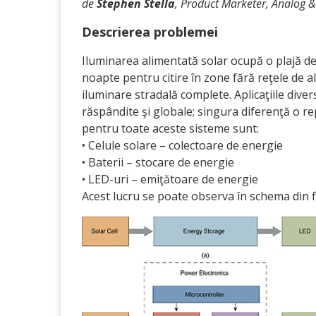
de
Stephen Stella
, Product Marketer, Analog &
Descrierea problemei
Iluminarea alimentată solar ocupă o plajă de a
noapte pentru citire în zone fără reţele de 
iluminare stradală complete. Aplicaţiile dive
răspândite şi globale; singura diferenţă o r
pentru toate aceste sisteme sunt:
• Celule solare – colectoare de energie
• Baterii – stocare de energie
• LED-uri – emiţătoare de energie
Acest lucru se poate observa în schema din f