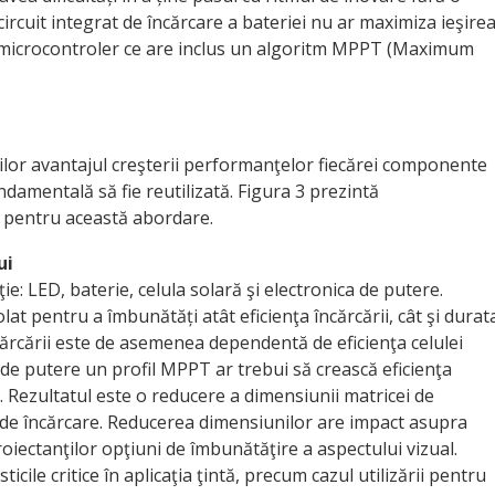
rcuit integrat de încărcare a bateriei nu ar maximiza ieşire
un microcontroler ce are inclus un algoritm MPPT (Maximum
lor avantajul creşterii performanţelor fiecărei componente
ndamentală să fie reutilizată. Figura 3 prezintă
 pentru această abordare.
ui
e: LED, baterie, celula solară şi electronica de putere.
lat pentru a îmbunătăți atât eficienţa încărcării, cât şi durat
încărcării este de asemenea dependentă de eficienţa celulei
 de putere un profil MPPT ar trebui să crească eficienţa
. Rezultatul este o reducere a dimensiunii matricei de
 de încărcare. Reducerea dimensiunilor are impact asupra
roiectanţilor opţiuni de îmbunătăţire a aspectului vizual.
ticile critice în aplicaţia ţintă, precum cazul utilizării pentru