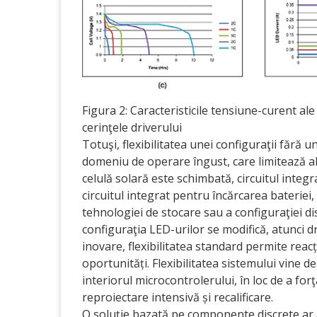
Figura 2: Caracteristicile tensiune-curent a
cerinţele driverului
Totuşi, flexibilitatea unei configuraţii fără 
domeniu de operare îngust, care limitează ab
celulă solară este schimbată, circuitul integr
circuitul integrat pentru încărcarea bateriei, 
tehnologiei de stocare sau a configuraţiei dis
configuraţia LED-urilor se modifică, atunci d
inovare, flexibilitatea standard permite reacț
oportunități. Flexibilitatea sistemului vine de
interiorul microcontrolerului, în loc de a for
reproiectare intensivă și recalificare.
O soluţie bazată pe componente discrete ar av