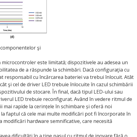
le componentelor şi
un microcontroler este limitată; dispozitivele au adesea un
ilitatea de a răspunde la schimbări. Dacă configuraţia cu
at responsabil cu încărcarea bateriei va trebui înlocuit. Atât
cât şi cel de driver LED trebuie înlocuite în cazul schimbării
pozitivului de stocare. În final, dacă tipul LED-ului sau
riverul LED trebuie reconfigurat. Având în vedere ritmul de
ii mai rapide la cerințele în schimbare și oferă noi
 la faptul că cele mai multe modificări pot fi încorporate în
ţa modificări hardware semnificative, care necesită
ea dificultăți în a ține pasul cu ritmul de inovare fără o