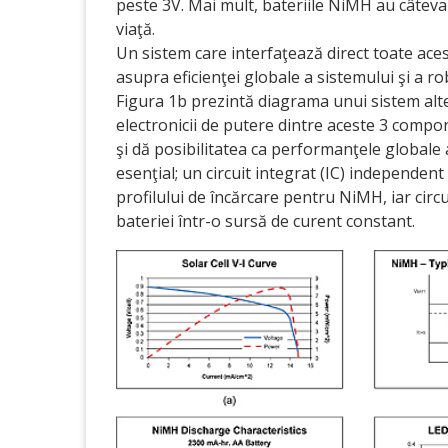
peste 3V. Mai mult, bateriile NiMH au câteva
viaţă.
Un sistem care interfaţează direct toate ace
asupra eficienţei globale a sistemului şi a rob
Figura 1b prezintă diagrama unui sistem alter
electronicii de putere dintre aceste 3 compo
şi dă posibilitatea ca performanţele globale 
esenţial; un circuit integrat (IC) independen
profilului de încărcare pentru NiMH, iar circ
bateriei într-o sursă de curent constant.