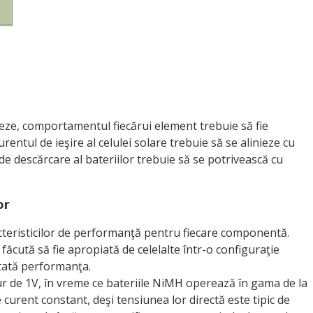
ze, comportamentul fiecărui element trebuie să fie
entul de ieşire al celulei solare trebuie să se alinieze cu
ul de descărcare al bateriilor trebuie să se potrivească cu
or
cteristicilor de performanţă pentru fiecare componentă.
ăcută să fie apropiată de celelalte într-o configuraţie
ntată performanţa.
ur de 1V, în vreme ce bateriile NiMH operează în gama de la
e curent constant, deşi tensiunea lor directă este tipic de