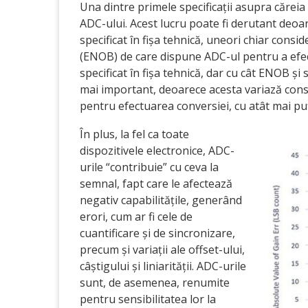
Una dintre primele specificații asupra căreia 
ADC-ului. Acest lucru poate fi derutant deoare
specificat în fișa tehnică, uneori chiar consi
(ENOB) de care dispune ADC-ul pentru a efectu
specificat în fișa tehnică, dar cu cât ENOB și 
mai important, deoarece acesta variază consid
pentru efectuarea conversiei, cu atât mai puț
În plus, la fel ca toate
dispozitivele electronice, ADC-
urile “contribuie” cu ceva la
semnal, fapt care le afectează
negativ capabilitățile, generând
erori, cum ar fi cele de
cuantificare și de sincronizare,
precum și variații ale offset-ului,
câștigului și liniarității. ADC-urile
sunt, de asemenea, renumite
pentru sensibilitatea lor la