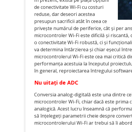
În prezent, există pe piață opțiuni
de conectivitate Wi-Fi cu costuri
reduse, dar deseori acestea
presupun sacrificii atât în ceea ce
privește numărul de periferice, cât și per a
microcontroler Wi-Fi este dificilă și riscant
o conectivitate Wi-Fi robustă, ci și funcționa
va determina întârzierea și chiar eșecul într
microcontrolerul Wi-Fi este cea mai critică 
performanța acestuia la începutul proiectulu
în general, reproiectarea întregului software ș
Nu uitați de ADC
Conversia analog-digitală este una dintre cel
microcontroler Wi-Fi, chiar dacă este prima
analogică. Acest lucru înseamnă că performa
să înțelegeți parametrii cheie despre conver
microcontrolerului Wi-Fi ar trebui să îi abor