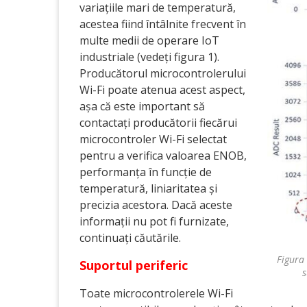
variațiile mari de temperatură,
acestea fiind întâlnite frecvent în
multe medii de operare IoT
industriale (vedeți figura 1).
Producătorul microcontrolerului
Wi-Fi poate atenua acest aspect,
așa că este important să
contactați producătorii fiecărui
microcontroler Wi-Fi selectat
pentru a verifica valoarea ENOB,
performanța în funcție de
temperatură, liniaritatea și
precizia acestora. Dacă aceste
informații nu pot fi furnizate,
continuați căutările.
Figura 
Suportul periferic
s
Toate microcontrolerele Wi-Fi