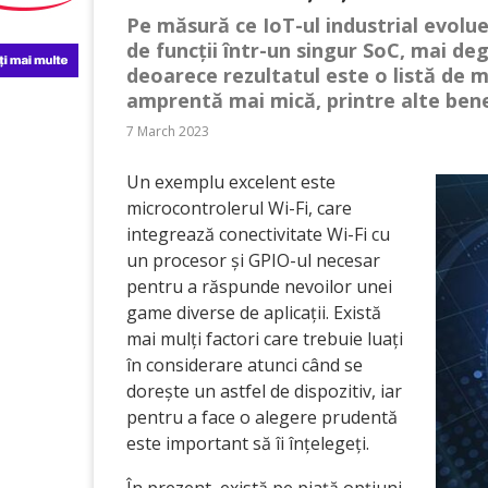
Pe măsură ce IoT-ul industrial evol
de funcții într-un singur SoC, mai de
deoarece rezultatul este o listă de m
amprentă mai mică, printre alte benef
7 March 2023
Un exemplu excelent este
microcontrolerul Wi-Fi, care
integrează conectivitate Wi-Fi cu
un procesor și GPIO-ul necesar
pentru a răspunde nevoilor unei
game diverse de aplicații. Există
mai mulți factori care trebuie luați
în considerare atunci când se
dorește un astfel de dispozitiv, iar
pentru a face o alegere prudentă
este important să îi înțelegeți.