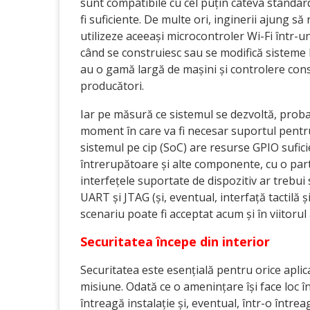
sunt compatibile cu cel puțin câteva standar
fi suficiente. De multe ori, inginerii ajung 
utilizeze aceeași microcontroler Wi-Fi într-un
când se construiesc sau se modifică sisteme 
au o gamă largă de mașini și controlere cons
producători.
Iar pe măsură ce sistemul se dezvoltă, proba
moment în care va fi necesar suportul pentru 
sistemul pe cip (SoC) are resurse GPIO sufic
întrerupătoare și alte componente, cu o parta
interfețele suportate de dispozitiv ar trebu
UART și JTAG (și, eventual, interfață tactilă 
scenariu poate fi acceptat acum și în viitorul
Securitatea începe din interior
Securitatea este esențială pentru orice aplica
misiune. Odată ce o amenințare își face loc î
întreagă instalație și, eventual, într-o între