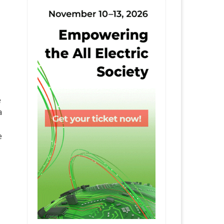
e
a
e