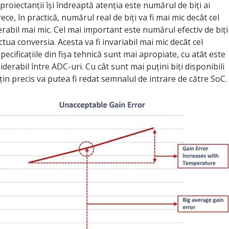
proiectanții își îndreaptă atenția este numărul de biți ai
ce, în practică, numărul real de biți va fi mai mic decât cel
derabil mai mic. Cel mai important este numărul efectiv de biți
a conversia. Acesta va fi invariabil mai mic decât cel
specificațiile din fișa tehnică sunt mai apropiate, cu atât este
erabil între ADC-uri. Cu cât sunt mai puțini biți disponibili
in precis va putea fi redat semnalul de intrare de către SoC.