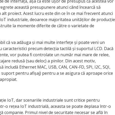
de de interfață, așa că este ușor de presupus că acestea vor
să regrete această presupunere atunci când încearcă să
 alt proiect. Acest lucru este din ce în ce mai frecvent atunci
IoT industriale, deoarece majoritatea unităților de producție
truite la momente diferite de către o varietate de
bil că va adăuga și mai multe interfețe și poate veni un
caracteristici precum detecția tactilă și suportul LCD. Dacă
iente, vor putea fi controlate un număr mai mare de relee,
jare redusă (sau deloc) a pinilor. Din acest motiv,
i să includă Ethernet MAC, USB, CAN, CAN-FD, SPI, I2C, SQI,
și suport pentru afișaj) pentru a se asigura că aproape orice
 apropiat.
ție IoT, dar scenariile industriale sunt critice pentru
ntr-o rețea IoT industrială, aceasta se poate deplasa într-o
agă companie. Primul nivel de securitate necesar se află în