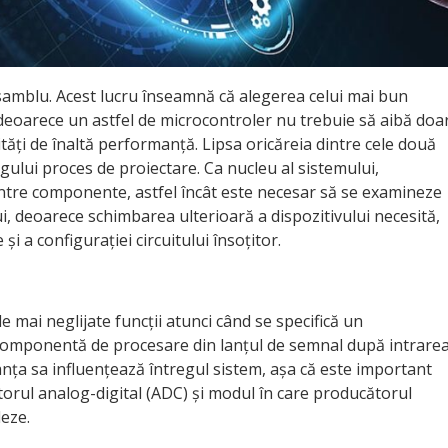
nsamblu. Acest lucru înseamnă că alegerea celui mai bun
ă, deoarece un astfel de microcontroler nu trebuie să aibă doa
lități de înaltă performanță. Lipsa oricăreia dintre cele două
egului proces de proiectare. Ca nucleu al sistemului,
dintre componente, astfel încât este necesar să se examineze
i, deoarece schimbarea ulterioară a dispozitivului necesită,
i a configurației circuitului însoțitor.
e mai neglijate funcții atunci când se specifică un
 componentă de procesare din lanțul de semnal după intrare
nța sa influențează întregul sistem, așa că este important
torul analog-digital (ADC) și modul în care producătorul
deze.