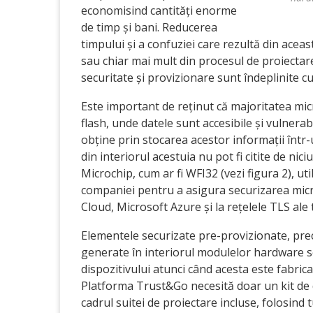
economisind cantități enorme
de timp și bani. Reducerea
timpului și a confuziei care rezultă din acea
sau chiar mai mult din procesul de proiectare
securitate și provizionare sunt îndeplinite cu
Este important de reținut că majoritatea mi
flash, unde datele sunt accesibile și vulnerab
obține prin stocarea acestor informații într
din interiorul acestuia nu pot fi citite de ni
Microchip, cum ar fi WFI32 (vezi figura 2), u
companiei pentru a asigura securizarea micr
Cloud, Microsoft Azure și la rețelele TLS ale t
Elementele securizate pre-provizionate, pre
generate în interiorul modulelor hardware 
dispozitivului atunci când acesta este fabric
Platforma Trust&Go necesită doar un kit de d
cadrul suitei de proiectare incluse, folosind 