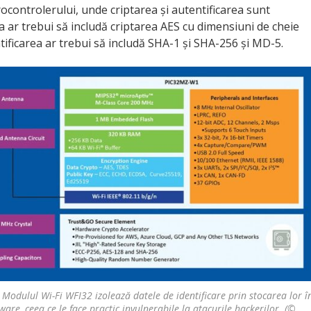
rocontrolerului, unde criptarea și autentificarea sunt
area ar trebui să includă criptarea AES cu dimensiuni de cheie
ntificarea ar trebui să includă SHA-1 și SHA-256 și MD-5.
 Modulul Wi-Fi WFI32 izolează datele de identificare prin stocarea lor î
are, ceea ce le face practic invulnerabile la atacurile hackerilor. (©