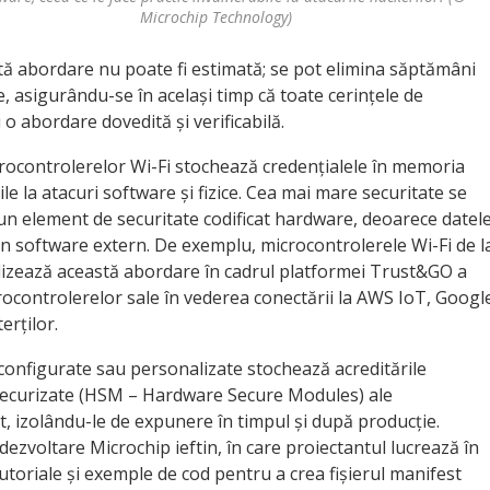
Microchip Technology)
stă abordare nu poate fi estimată; se pot elimina săptămâni
, asigurându-se în același timp că toate cerințele de
 o abordare dovedită și verificabilă.
crocontrolerelor Wi-Fi stochează credențialele în memoria
ile la atacuri software și fizice. Cea mai mare securitate se
-un element de securitate codificat hardware, deoarece datel
ciun software extern. De exemplu, microcontrolerele Wi-Fi de l
tilizează această abordare în cadrul platformei Trust&GO a
ocontrolerelor sale în vederea conectării la AWS IoT, Googl
erților.
configurate sau personalizate stochează acreditările
securizate (HSM – Hardware Secure Modules) ale
at, izolându-le de expunere în timpul și după producție.
ezvoltare Microchip ieftin, în care proiectantul lucrează în
tutoriale și exemple de cod pentru a crea fișierul manifest