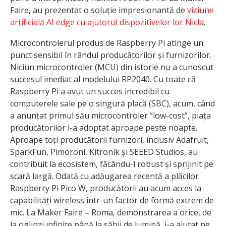
Faire, au prezentat o soluție impresionantă de
viziune
artificială AI edge cu ajutorul dispozitivelor lor Nicla
.
Microcontrolerul produs de Raspberry Pi atinge un
punct sensibil în rândul producătorilor și furnizorilor.
Niciun microcontroler (MCU) din istorie nu a cunoscut
succesul imediat al modelului RP2040. Cu toate că
Raspberry Pi a avut un succes incredibil cu
computerele sale pe o singură placă (SBC), acum, când
a anunțat primul său microcontroler “low-cost”, piața
producătorilor l-a adoptat aproape peste noapte.
Aproape toți producătorii furnizori, inclusiv Adafruit,
SparkFun, Pimoroni, Kitronik și SEEED Studios, au
contribuit la ecosistem, făcându-l robust și sprijinit pe
scară largă. Odată cu adăugarea recentă a plăcilor
Raspberry Pi Pico W, producătorii au acum acces la
capabilități wireless într-un factor de formă extrem de
mic. La Maker Faire – Roma, demonstrarea a orice, de
la oglinzi infinite până la săbii de lumină, i-a ajutat pe