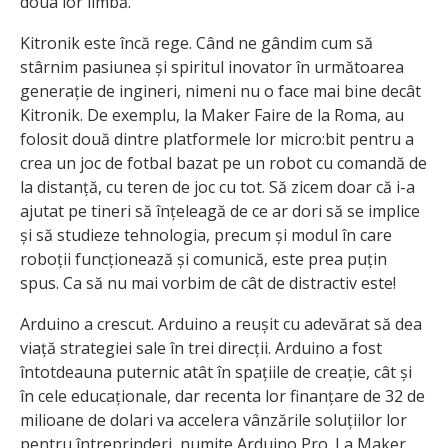
doua lor limbă.
Kitronik este încă rege. Când ne gândim cum să
stârnim pasiunea și spiritul inovator în următoarea
generație de ingineri, nimeni nu o face mai bine decât
Kitronik. De exemplu, la Maker Faire de la Roma, au
folosit două dintre platformele lor micro:bit pentru a
crea un joc de fotbal bazat pe un robot cu comandă de
la distanță, cu teren de joc cu tot. Să zicem doar că i-a
ajutat pe tineri să înțeleagă de ce ar dori să se implice
și să studieze tehnologia, precum și modul în care
roboții funcționează și comunică, este prea puțin
spus. Ca să nu mai vorbim de cât de distractiv este!
Arduino a crescut. Arduino a reușit cu adevărat să dea
viață strategiei sale în trei direcții. Arduino a fost
întotdeauna puternic atât în spațiile de creație, cât și
în cele educaționale, dar recenta lor finanțare de 32 de
milioane de dolari va accelera vânzările soluțiilor lor
pentru întreprinderi, numite Arduino Pro. La Maker