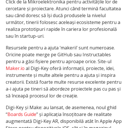
Click de la Mikroelektronika pentru activitățile lor de
cercetare și proiectare. Atunci când termină facultatea
sau când doresc să își ducă produsele la nivelul
următor, tinerii folosesc aceleași ecosisteme pentru a
realiza prototipuri rapide în cariera lor profesională
sau în startup-uri.
Resursele pentru a ajuta ‘makerii’ sunt numeroase.
Oricine poate merge pe GitHub sau Instructables
pentru a găsi fișiere pentru aproape orice. Site-ul
Maker.io
al Digi-Key oferă informații, proiecte, idei,
instrumente și multe altele pentru a ajuta și inspira
creatorii. Există foarte multe resurse excelente pentru
a-i ajuta pe tineri să abordeze proiectele pas cu pas și
să înceapă procesul lor de creație.
Digi-Key și Make: au lansat, de asemenea, noul ghid
“
Boards Guide
” și aplicația însoțitoare de realitate
augmentată Digi-Key AR, disponibilă atât în Apple App
Store pentru dispozitivele iOS, cât și în magazinul