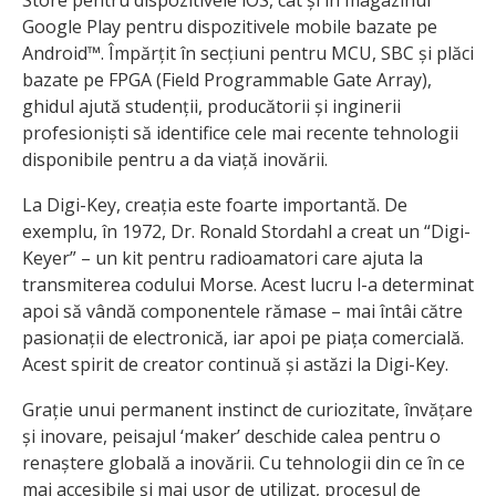
Google Play pentru dispozitivele mobile bazate pe
Android™. Împărțit în secțiuni pentru MCU, SBC și plăci
bazate pe FPGA (Field Programmable Gate Array),
ghidul ajută studenții, producătorii și inginerii
profesioniști să identifice cele mai recente tehnologii
disponibile pentru a da viață inovării.
La Digi-Key, creația este foarte importantă. De
exemplu, în 1972, Dr. Ronald Stordahl a creat un “Digi-
Keyer” – un kit pentru radioamatori care ajuta la
transmiterea codului Morse. Acest lucru l-a determinat
apoi să vândă componentele rămase – mai întâi către
pasionații de electronică, iar apoi pe piața comercială.
Acest spirit de creator continuă și astăzi la Digi-Key.
Grație unui permanent instinct de curiozitate, învățare
și inovare, peisajul ‘maker’ deschide calea pentru o
renaștere globală a inovării. Cu tehnologii din ce în ce
mai accesibile și mai ușor de utilizat, procesul de