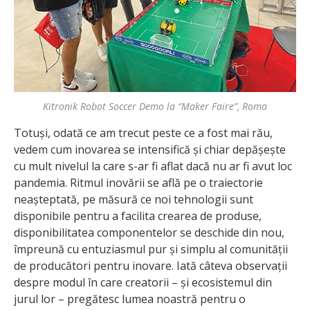
Kitronik Robot Soccer Demo la “Maker Faire”, Roma
Totuși, odată ce am trecut peste ce a fost mai rău,
vedem cum inovarea se intensifică și chiar depășește
cu mult nivelul la care s-ar fi aflat dacă nu ar fi avut loc
pandemia. Ritmul inovării se află pe o traiectorie
neașteptată, pe măsură ce noi tehnologii sunt
disponibile pentru a facilita crearea de produse,
disponibilitatea componentelor se deschide din nou,
împreună cu entuziasmul pur și simplu al comunității
de producători pentru inovare. Iată câteva observații
despre modul în care creatorii – și ecosistemul din
jurul lor – pregătesc lumea noastră pentru o