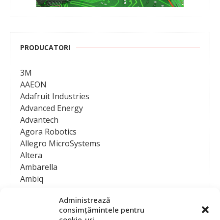
PRODUCATORI
3M
AAEON
Adafruit Industries
Advanced Energy
Advantech
Agora Robotics
Allegro MicroSystems
Altera
Ambarella
Ambiq
AMD / Xilinx
Administrează
Amphenol
consimțămintele pentru
Analog Devices
cookie-uri