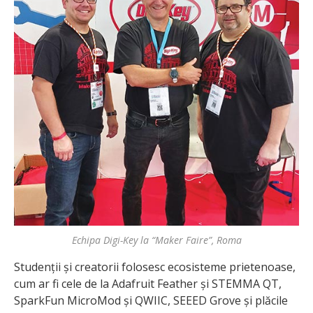
Echipa Digi-Key la “Maker Faire”, Roma
Studenții și creatorii folosesc ecosisteme prietenoase,
cum ar fi cele de la Adafruit Feather și STEMMA QT,
SparkFun MicroMod și QWIIC, SEEED Grove și plăcile