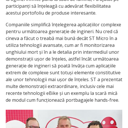
participanți să înțeleagă cu adevărat flexibilitatea
acestui portofoliu de produse interesante.
Companiile simplifică înțelegerea aplicațiilor complexe
pentru următoarea generație de ingineri. Nu cred că
cineva a făcut o treabă mai bună decât ST Micro în a
utiliza tehnologii avansate, cum ar fi monitorizarea
unghiului mort și în a le detalia prin intermediul unor
demonstrații ușor de înțeles, astfel încât următoarea
generație de ingineri să poată învăța cum aplicațiile
extrem de complexe sunt totuși elemente constitutive
ale unor tehnologii mai ușor de înțeles. ST a prezentat
multe demonstrații extraordinare, inclusiv cele mai
recente tehnologii eBike și un exemplu la scară mică
de modul cum funcționează portbagajele hands-free.