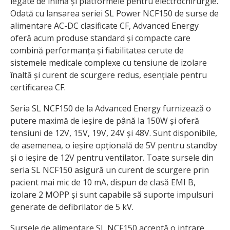
legate de inimă și platformele pentru electrochirurgie.
Odată cu lansarea seriei SL Power NCF150 de surse de
alimentare AC-DC clasificate CF, Advanced Energy
oferă acum produse standard și compacte care
combină performanța și fiabilitatea cerute de
sistemele medicale complexe cu tensiune de izolare
înaltă și curent de scurgere redus, esențiale pentru
certificarea CF.
Seria SL NCF150 de la Advanced Energy furnizează o
putere maximă de ieșire de până la 150W și oferă
tensiuni de 12V, 15V, 19V, 24V și 48V. Sunt disponibile,
de asemenea, o ieșire opțională de 5V pentru standby
și o ieșire de 12V pentru ventilator. Toate sursele din
seria SL NCF150 asigură un curent de scurgere prin
pacient mai mic de 10 mA, dispun de clasă EMI B,
izolare 2 MOPP și sunt capabile să suporte impulsuri
generate de defibrilator de 5 kV.
Sursele de alimentare SL NCF150 acceptă o intrare