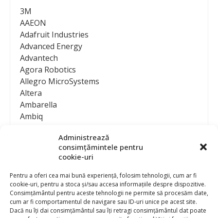
3M
AAEON
Adafruit Industries
Advanced Energy
Advantech
Agora Robotics
Allegro MicroSystems
Altera
Ambarella
Ambiq
AMD / Xilinx
Administrează
Amphenol
consimțămintele pentru
Analog Devices
cookie-uri
Anritsu Corporation
Ansys
Pentru a oferi cea mai bună experiență, folosim tehnologii, cum ar fi
cookie-uri, pentru a stoca și/sau accesa informațiile despre dispozitive.
APS
Consimțământul pentru aceste tehnologii ne permite să procesăm date,
Arduino
cum ar fi comportamentul de navigare sau ID-uri unice pe acest site.
Arm
Dacă nu îți dai consimțământul sau îți retragi consimțământul dat poate