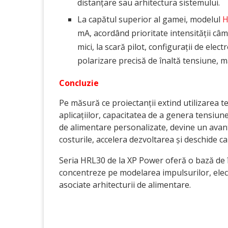
distanțare sau arhitectura sistemului.
La capătul superior al gamei, modelul
H
mA, acordând prioritate intensității câm
mici, la scară pilot, configurații de el
polarizare precisă de înaltă tensiune, ma
Concluzie
Pe măsură ce proiectanții extind utilizarea t
aplicațiilor, capacitatea de a genera tensiune
de alimentare personalizate, devine un ava
costurile, accelera dezvoltarea și deschide c
Seria HRL30 de la XP Power oferă o bază de î
concentreze pe modelarea impulsurilor, elect
asociate arhitecturii de alimentare.