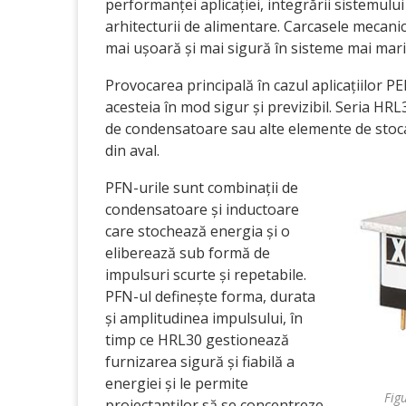
performanței aplicației, integrării sistemulu
arhitecturii de alimentare. Carcasele mecani
mai ușoară și mai sigură în sisteme mai mari
Provocarea principală în cazul aplicațiilor P
acesteia în mod sigur și previzibil. Seria HRL
de condensatoare sau alte elemente de stoca
din aval.
PFN-urile sunt combinații de
condensatoare și inductoare
care stochează energia și o
eliberează sub formă de
impulsuri scurte și repetabile.
PFN-ul definește forma, durata
și amplitudinea impulsului, în
timp ce HRL30 gestionează
furnizarea sigură și fiabilă a
energiei și le permite
Fig
proiectanților să se concentreze