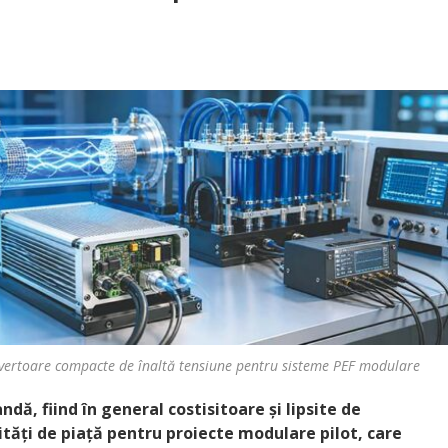
vertoare compacte de înaltă tensiune pentru sisteme PEF modulare
dă, fiind în general costisitoare și lipsite de
ități de piață pentru proiecte modulare pilot, care