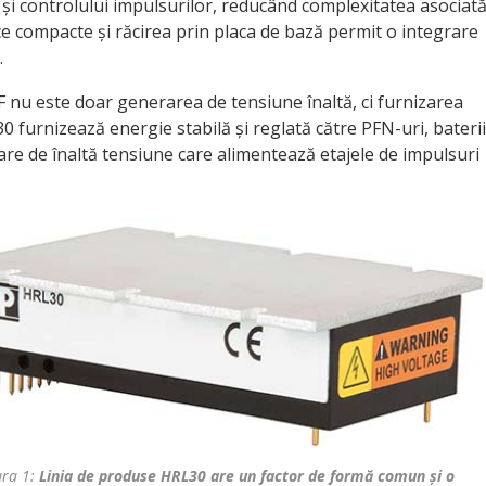
i și controlului impulsurilor, reducând complexitatea asociat
ce compacte și răcirea prin placa de bază permit o integrare
.
EF nu este doar generarea de tensiune înaltă, ci furnizarea
30 furnizează energie stabilă și reglată către PFN-uri, baterii
re de înaltă tensiune care alimentează etajele de impulsuri
ura 1:
Linia de produse HRL30 are un factor de formă comun și o