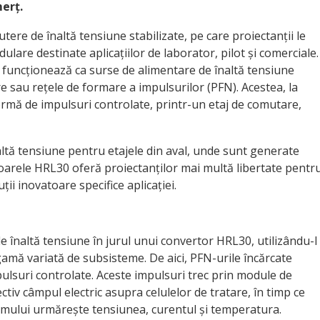
erț.
re de înaltă tensiune stabilizate, pe care proiectanții le
lare destinate aplicațiilor de laborator, pilot și comerciale.
funcționează ca surse de alimentare de înaltă tensiune
e sau rețele de formare a impulsurilor (PFN). Acestea, la
ormă de impulsuri controlate, printr-un etaj de comutare,
altă tensiune pentru etajele din aval, unde sunt generate
toarele HRL30 oferă proiectanților mai multă libertate pentr
ții inovatoare specifice aplicației.
e înaltă tensiune în jurul unui convertor HRL30, utilizându-l
gamă variată de subsisteme. De aici, PFN-urile încărcate
ulsuri controlate. Aceste impulsuri trec prin module de
ectiv câmpul electric asupra celulelor de tratare, în timp ce
temului urmărește tensiunea, curentul și temperatura.