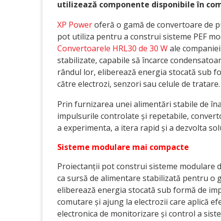
utilizează componente disponibile în com
XP Power
oferă o gamă de convertoare de pute
pot utiliza pentru a construi sisteme PEF modu
Convertoarele HRL30 de 30 W
ale companiei 
stabilizate, capabile să încarce condensatoar
rândul lor, eliberează energia stocată sub f
către electrozi, senzori sau celule de tratare.
Prin furnizarea unei alimentări stabile de în
impulsurile controlate și repetabile, conver
a experimenta, a itera rapid și a dezvolta solu
Sisteme modulare mai compacte
Proiectanții pot construi sisteme modulare d
ca sursă de alimentare stabilizată pentru o 
eliberează energia stocată sub formă de imp
comutare și ajung la electrozii care aplică ef
electronica de monitorizare și control a sis