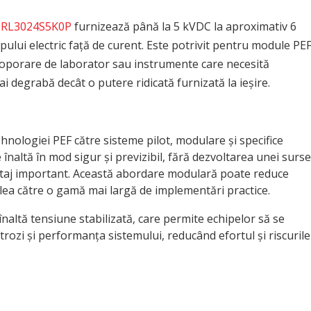
RL3024S5K0P
furnizează până la 5 kVDC la aproximativ 6
pului electric față de curent. Este potrivit pentru module PE
ectroporare de laborator sau instrumente care necesită
i degrabă decât o putere ridicată furnizată la ieșire.
ehnologiei PEF către sisteme pilot, modulare și specifice
 înaltă în mod sigur și previzibil, fără dezvoltarea unei surse
ntaj important. Această abordare modulară poate reduce
alea către o gamă mai largă de implementări practice.
naltă tensiune stabilizată, care permite echipelor să se
rozi și performanța sistemului, reducând efortul și riscurile