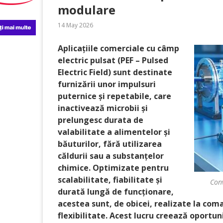
modulare
14 May 2026
Aplicațiile comerciale cu câmp
electric pulsat (PEF – Pulsed
Electric Field) sunt destinate
furnizării unor impulsuri
puternice și repetabile, care
inactivează microbii și
prelungesc durata de
valabilitate a alimentelor și
băuturilor, fără utilizarea
căldurii sau a substanțelor
chimice. Optimizate pentru
scalabilitate, fiabilitate și
Con
durată lungă de funcționare,
acestea sunt, de obicei, realizate la coman
flexibilitate. Acest lucru creează oportun