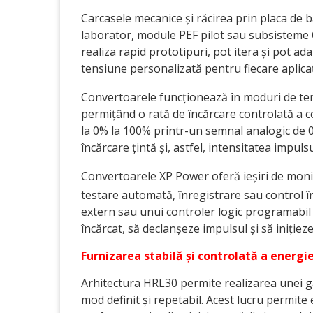
Carcasele mecanice și răcirea prin placa de b
laborator, module PEF pilot sau subsisteme
realiza rapid prototipuri, pot itera și pot ad
tensiune personalizată pentru fiecare aplicaț
Convertoarele funcționează în moduri de te
permițând o rată de încărcare controlată a 
la 0% la 100% printr-un semnal analogic de 
încărcare țintă și, astfel, intensitatea impulsu
Convertoarele XP Power oferă ieșiri de monito
testare automată, înregistrare sau control î
extern sau unui controler logic programabi
încărcat, să declanșeze impulsul și să inițieze
Furnizarea stabilă și controlată a energie
Arhitectura HRL30 permite realizarea unei g
mod definit și repetabil. Acest lucru permit