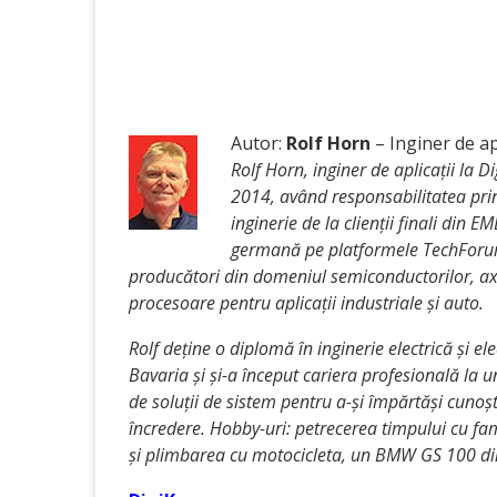
Autor:
Rolf Horn
– Inginer de apl
Rolf Horn, inginer de aplicații la 
2014, având responsabilitatea prin
inginerie de la clienții finali din E
germană pe platformele TechForum ș
producători din domeniul semiconductorilor, a
procesoare pentru aplicații industriale și auto.
Rolf deține o diplomă în inginerie electrică și e
Bavaria și și-a început cariera profesională la un
de soluții de sistem pentru a-și împărtăși cunoști
încredere. Hobby-uri: petrecerea timpului cu fam
și plimbarea cu motocicleta, un BMW GS 100 di