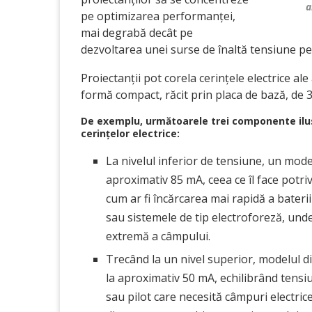
a
pe optimizarea performanței,
mai degrabă decât pe
dezvoltarea unei surse de înaltă tensiune pe
Proiectanții pot corela cerințele electrice ale
formă compact, răcit prin placa de bază, de 3 in
De exemplu, următoarele trei componente ilus
cerințelor electrice:
La nivelul inferior de tensiune, un mo
aproximativ 85 mA, ceea ce îl face potri
cum ar fi încărcarea mai rapidă a bate
sau sistemele de tip electroforeză, und
extremă a câmpului.
Trecând la un nivel superior, modelul 
la aproximativ 50 mA, echilibrând tensi
sau pilot care necesită câmpuri electrice