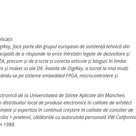
icații
DigiKey, face parte din grupul european de asistență tehnică din
cipală de a răspunde la orice întrebări legate de dezvoltare și
MEA, precum și de a scrie și corecta articole și bloguri în limba
i maker.io ale DK. Înainte de DigiKey, a lucrat la mai mulți
xându-se pe sisteme embedded FPGA, microcontrolere și
lectronică de la Universitatea de Științe Aplicate din München,
 distribuitor local de produse electronice în calitate de arhitect
nțele și expertiza în continuă creștere în calitate de consilier de
ilia + prietenii, călătoriile cu autorulota personală VW-Californi
n 1988.