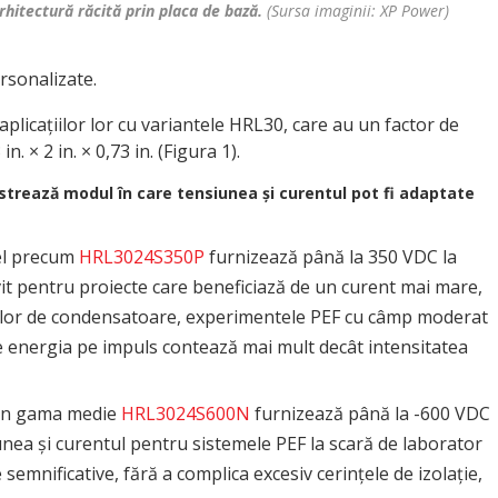
rhitectură răcită prin placa de bază.
(Sursa imaginii: XP Power)
rsonalizate.
 aplicațiilor lor cu variantele HRL30, care au un factor de
. × 2 in. × 0,73 in. (Figura 1).
trează modul în care tensiunea și curentul pot fi adaptate
del precum
HRL3024S350P
furnizează până la 350 VDC la
vit pentru proiecte care beneficiază de un curent mai mare,
riilor de condensatoare, experimentele PEF cu câmp moderat
e energia pe impuls contează mai mult decât intensitatea
din gama medie
HRL3024S600N
furnizează până la -600 VDC
unea și curentul pentru sistemele PEF la scară de laborator
 semnificative, fără a complica excesiv cerințele de izolație,