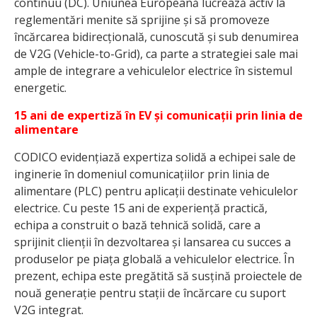
continuu (DC). Uniunea Europeană lucrează activ la
reglementări menite să sprijine și să promoveze
încărcarea bidirecțională, cunoscută și sub denumirea
de V2G (Vehicle-to-Grid), ca parte a strategiei sale mai
ample de integrare a vehiculelor electrice în sistemul
energetic.
15 ani de expertiză în EV și comunicații prin linia de
alimentare
CODICO evidențiază expertiza solidă a echipei sale de
inginerie în domeniul comunicațiilor prin linia de
alimentare (PLC) pentru aplicații destinate vehiculelor
electrice. Cu peste 15 ani de experiență practică,
echipa a construit o bază tehnică solidă, care a
sprijinit clienții în dezvoltarea și lansarea cu succes a
produselor pe piața globală a vehiculelor electrice. În
prezent, echipa este pregătită să susțină proiectele de
nouă generație pentru stații de încărcare cu suport
V2G integrat.