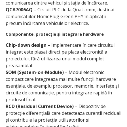
comunicarea dintre vehicul și stația de încărcare.
QCA7006AQ
– Circuit PLC de la Qualcomm, destinat
comunicațiilor HomePlug Green PHY în aplicații
precum încărcarea vehiculelor electrice.
Componente, protecție și integrare hardware
Chip-down design
– Implementare în care circuitul
integrat este plasat direct pe placa electronică a
proiectului, fără utilizarea unui modul complet
preasamblat.
SOM (System-on-Module)
– Modul electronic
compact care integrează mai multe funcții hardware
esențiale, de exemplu procesor, memorie, interfețe și
circuite de comunicație, pentru integrare rapidă în
produsul final.
RCD (Residual Current Device)
– Dispozitiv de
protecție diferențială care detectează curenții reziduali
și contribuie la protecția utilizatorilor și
echipamentelor în timpul încărcării.