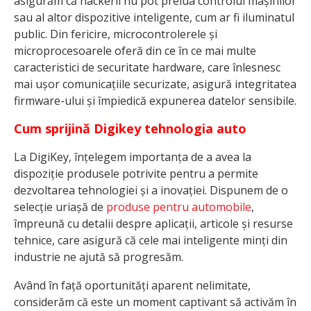
asigurăm că hackerii nu pot prelua controlul mașinilor
sau al altor dispozitive inteligente, cum ar fi iluminatul
public. Din fericire, microcontrolerele și
microprocesoarele oferă din ce în ce mai multe
caracteristici de securitate hardware, care înlesnesc
mai ușor comunicațiile securizate, asigură integritatea
firmware-ului și împiedică expunerea datelor sensibile.
Cum sprijină Digikey tehnologia auto
La DigiKey, înțelegem importanța de a avea la
dispoziție produsele potrivite pentru a permite
dezvoltarea tehnologiei și a inovației. Dispunem de o
selecție uriașă de
produse pentru automobile
,
împreună cu detalii despre aplicații, articole și resurse
tehnice, care asigură că cele mai inteligente minți din
industrie ne ajută să progresăm.
Având în față oportunități aparent nelimitate,
considerăm că este un moment captivant să activăm în