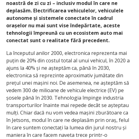
noastră de zi cu zi – inclusiv modul în care ne
deplasăm. Electrificarea vehiculelor, vehiculele
autonome și sistemele conectate în cadrul
orașelor nu mai sunt vise îndepărtate, aceste
tehnologii împreună cu un ecosistem auto mai
conectat sunt o realitate fără precedent.
La începutul anilor 2000, electronica reprezenta mai
puțin de 20% din costul total al unui vehicul, în 2020 a
ajuns la 40% și ne așteptăm ca, până în 2030,
electronica să reprezinte aproximativ jumătate din
prețul unei mașini noi. De asemenea, ne așteptăm să
vedem 300 de milioane de vehicule electrice (EV) pe
șosele până în 2030. Tehnologia împinge industria
transporturilor înainte mai repede decât se așteptau
mulți. Chiar dacă nu vom vedea mașini zburătoare ca
în Jetsons, modul în care ne deplasăm prin oraș, felul
în care suntem conectați la lumea din jurul nostru și
maniera în care facem naveta trece printr-o