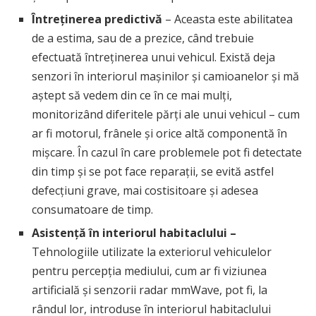
Întreținerea predictivă
– Aceasta este abilitatea
de a estima, sau de a prezice, când trebuie
efectuată întreținerea unui vehicul. Există deja
senzori în interiorul mașinilor și camioanelor și mă
aștept să vedem din ce în ce mai mulți,
monitorizând diferitele părți ale unui vehicul – cum
ar fi motorul, frânele și orice altă componentă în
mișcare. În cazul în care problemele pot fi detectate
din timp și se pot face reparații, se evită astfel
defecțiuni grave, mai costisitoare și adesea
consumatoare de timp.
Asistență în interiorul habitaclului –
Tehnologiile utilizate la exteriorul vehiculelor
pentru percepția mediului, cum ar fi viziunea
artificială și senzorii radar mmWave, pot fi, la
rândul lor, introduse în interiorul habitaclului