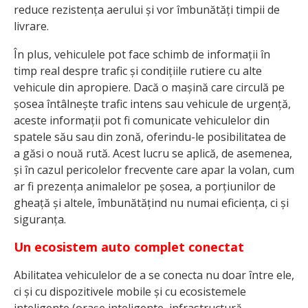
reduce rezistența aerului și vor îmbunătăți timpii de
livrare.
În plus, vehiculele pot face schimb de informații în
timp real despre trafic și condițiile rutiere cu alte
vehicule din apropiere. Dacă o mașină care circulă pe
șosea întâlnește trafic intens sau vehicule de urgență,
aceste informații pot fi comunicate vehiculelor din
spatele său sau din zonă, oferindu-le posibilitatea de
a găsi o nouă rută. Acest lucru se aplică, de asemenea,
și în cazul pericolelor frecvente care apar la volan, cum
ar fi prezența animalelor pe șosea, a porțiunilor de
gheață și altele, îmbunătățind nu numai eficiența, ci și
siguranța.
Un ecosistem auto complet conectat
Abilitatea vehiculelor de a se conecta nu doar între ele,
ci și cu dispozitivele mobile și cu ecosistemele
inteligente (orașe inteligente, infrastructură