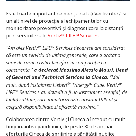
Este foarte important de menționat că Vertiv oferă si
un alt nivel de protecție al echipamentelor cu
monitorizare preventivă și diagnosticare la distanță
prin serviciile sale
Vertiv™ LIFE™ Services
.
“Am ales Vertiv™ LIFE™ Services deoarece am considerat
că este un serviciu de ultimă generație, care a arătat o
serie de caracteristici benefice în comparație cu
concurența,”
a declarat Massimo Alessio Mauri, Head
of General and Technical Services la Cineca
. “Mai
®
mult, după instalarea Liebert
Trinergy™ Cube, Vertiv™
LIFE™ Services s-au dovedit a fi un instrument esențial, de
înaltă calitate, care monitorizează constant UPS-ul și
asigură disponibilitate și eficiență maxime.”
Colaborarea dintre Vertiv și Cineca a început cu mult
timp înaintea pandemiei, de peste 30 de ani, iar
eforturile Cineca de sprijinire a sănătății publice