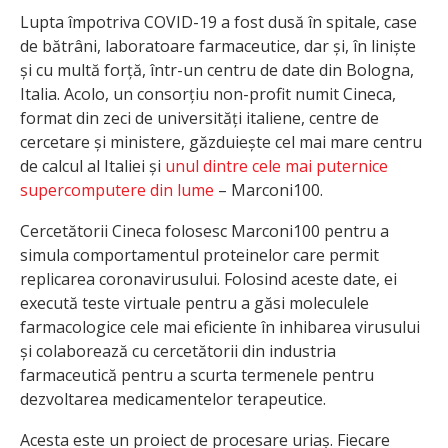
Lupta împotriva COVID-19 a fost dusă în spitale, case
de bătrâni, laboratoare farmaceutice, dar și, în liniște
și cu multă forță, într-un centru de date din Bologna,
Italia. Acolo, un consorțiu non-profit numit Cineca,
format din zeci de universități italiene, centre de
cercetare și ministere, găzduiește cel mai mare centru
de calcul al Italiei și
unul dintre cele mai puternice
supercomputere din lume
– Marconi100.
Cercetătorii Cineca folosesc Marconi100 pentru a
simula comportamentul proteinelor care permit
replicarea coronavirusului. Folosind aceste date, ei
execută teste virtuale pentru a găsi moleculele
farmacologice cele mai eficiente în inhibarea virusului
și colaborează cu cercetătorii din industria
farmaceutică pentru a scurta termenele pentru
dezvoltarea medicamentelor terapeutice.
Acesta este un proiect de procesare uriaș. Fiecare