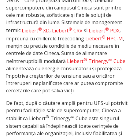
Vertiv™ care protejează Marconi100 și celelalte
supercomputere din campusul Cineca sunt printre
cele mai robuste, sofisticate și fiabile soluții de
infrastructură din lume. Sistemele de management
®
®
®
termic
Liebert
XD
,
Liebert
CRV
și
Liebert
PDX
,
®
împreună cu chillerele freecooling
Liebert
HPC-M
,
mențin cu precizie condițiile de mediu necesare în
centrele de date Cineca. Sursa de alimentare
®
neîntreruptibilă modulară
Liebert
Trinergy™ Cube
alimentează cu energie consumatorii și protejează
împotriva creșterilor de tensiune sau a oricăror
întreruperi neplanificate care ar putea compromite
cercetările care pot salva vieți.
De fapt, după o căutare amplă pentru UPS-ul potrivit
pentru facilitățile sale de supercomputer, Cineca a
®
stabilit că Liebert
Trinergy™ Cube este singurul
sistem capabil să îndeplinească toate cerințele de
performanță ale organizației, inclusiv fiabilitatea și