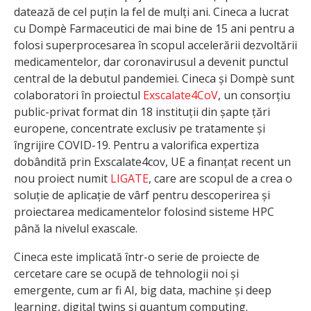
datează de cel puțin la fel de mulți ani. Cineca a lucrat
cu Dompè Farmaceutici de mai bine de 15 ani pentru a
folosi superprocesarea în scopul accelerării dezvoltării
medicamentelor, dar coronavirusul a devenit punctul
central de la debutul pandemiei. Cineca și Dompè sunt
colaboratori în proiectul
Exscalate4CoV
, un consorțiu
public-privat format din 18 instituții din șapte țări
europene, concentrate exclusiv pe tratamente și
îngrijire COVID-19. Pentru a valorifica expertiza
dobândită prin Exscalate4cov, UE a finanțat recent un
nou proiect numit
LIGATE
, care are scopul de a crea o
soluție de aplicație de vârf pentru descoperirea și
proiectarea medicamentelor folosind sisteme HPC
până la nivelul exascale.
Cineca este implicată într-o serie de proiecte de
cercetare care se ocupă de tehnologii noi și
emergente, cum ar fi AI, big data, machine și deep
learning, digital twins și quantum computing.