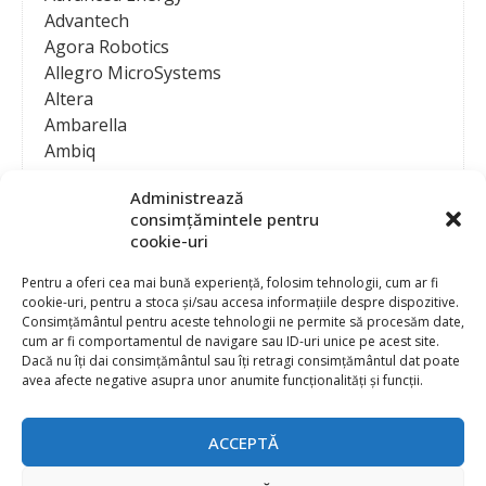
Advantech
Agora Robotics
Allegro MicroSystems
Altera
Ambarella
Ambiq
AMD / Xilinx
Administrează
Amphenol
consimțămintele pentru
Analog Devices
cookie-uri
Anritsu Corporation
Ansys
Pentru a oferi cea mai bună experiență, folosim tehnologii, cum ar fi
cookie-uri, pentru a stoca și/sau accesa informațiile despre dispozitive.
APS
Consimțământul pentru aceste tehnologii ne permite să procesăm date,
Arduino
cum ar fi comportamentul de navigare sau ID-uri unice pe acest site.
Arm
Dacă nu îți dai consimțământul sau îți retragi consimțământul dat poate
avea afecte negative asupra unor anumite funcționalități și funcții.
Asentics
ASM
Astrocast
ACCEPTĂ
ATEN International
Contact
Publicitate