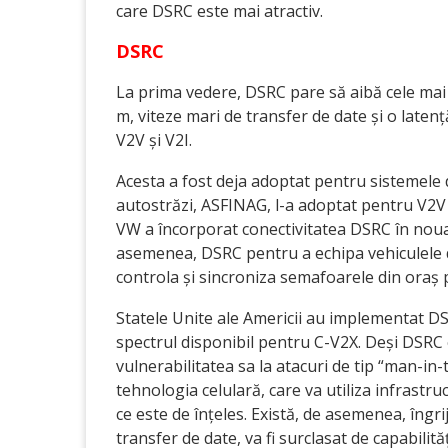
care DSRC este mai atractiv.
DSRC
La prima vedere, DSRC pare să aibă cele mai 
m, viteze mari de transfer de date și o laten
V2V și V2I.
Acesta a fost deja adoptat pentru sistemele 
autostrăzi, ASFINAG, l-a adoptat pentru V2V ș
VW a încorporat conectivitatea DSRC în nou
asemenea, DSRC pentru a echipa vehiculele de
controla și sincroniza semafoarele din oraș 
Statele Unite ale Americii au implementat DSR
spectrul disponibil pentru C-V2X. Deși DSRC es
vulnerabilitatea sa la atacuri de tip “man-i
tehnologia celulară, care va utiliza infrastru
ce este de înțeles. Există, de asemenea, îngri
transfer de date, va fi surclasat de capabili