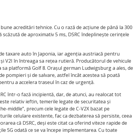
bune acreditări tehnice. Cu o rază de acțiune de până la 300
ță scăzută de aproximativ 5 ms, DSRC îndeplinește cerințele
de taxare auto în Japonia, iar agenția austriacă pentru
i V2I în întreaga sa rețea rutieră. Producătorul de vehicule
a sa platformă Golf 8. Orașul german Ludwigsburg a ales, de
 pompieri și de salvare, astfel încât acestea să poată
pentru a accelera traseul în caz de urgență.
C într-o fază incipientă, dar, de atunci, au realocat tot
te relativ ieftin, temerile legate de securitatea și
n-the-middle”, precum cele legate de C-V2X bazat pe
cturile celulare existente, fac ca dezbaterea să persiste, ceea
jorarea că DSRC, deși este citat ca oferind viteze rapide de
tățile 5G odată ce se va începe implementarea. Cu toate