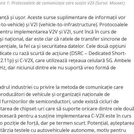
ura 1: Protocoalele de comunicație care susțin V2X (Sursa: Mouser)
ranță și ușor. Aceste surse suplimentare de informații vor
to-vehicle) și V2I (vehicle-to-infrastructure). Protocoalele
 pentru implementarea V2V și V2I, sunt încă în curs de
 și național, dar este clar că ratele de transfer sincrone de
nțiale, la fel ca și securitatea datelor. Cele două opțiuni
icate cu rază scurtă de acțiune (DSRC – Dedicated Short-
.11p) și C-V2X, care utilizează rețeaua celulară 5G. Ambele
Hz, dar niciunul dintre ele nu suportă vreo formă de
drul industriei cu privire la metoda de comunicație care
roducători de vehicule și organizații naționale de
l furnizorilor de semiconductori, unde există cicluri de
tarea de chipset-uri care să suporte oricare dintre cele dou
ecesară pentru a susține implementarea C-V2X este în curs
o poziție de forță, dar pe termen scurt. Potențial, așteptare
târzia testele cu autovehiculele autonome, motiv pentru