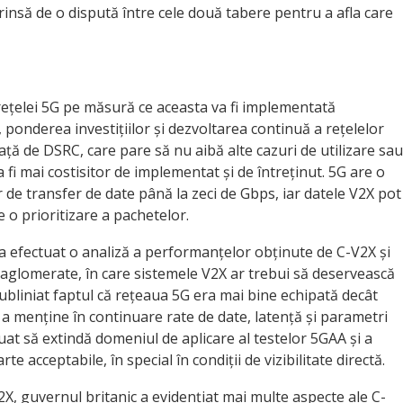
prinsă de o dispută între cele două tabere pentru a afla care
 rețelei 5G pe măsură ce aceasta va fi implementată
ponderea investițiilor și dezvoltarea continuă a rețelelor
ață de DSRC, care pare să nu aibă alte cazuri de utilizare sau
a fi mai costisitor de implementat și de întreținut. 5G are o
r de transfer de date până la zeci de Gbps, iar datele V2X pot
e o prioritizare a pachetelor.
a efectuat o analiză a performanțelor obținute de C-V2X și
 aglomerate, în care sistemele V2X ar trebui să deservească
bliniat faptul că rețeaua 5G era mai bine echipată decât
 a menține în continuare rate de date, latență și parametri
uat să extindă domeniul de aplicare al testelor 5GAA și a
e acceptabile, în special în condiții de vizibilitate directă.
V2X, guvernul britanic a evidențiat mai multe aspecte ale C-