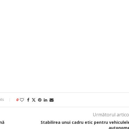
ts
0
Următorul artico
nă
Stabilirea unui cadru etic pentru vehiculel
autonom