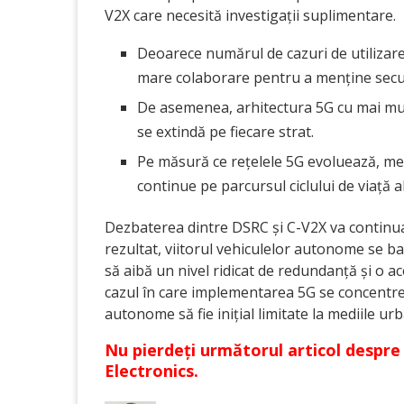
V2X care necesită investigații suplimentare.
Deoarece numărul de cazuri de utilizare
mare colaborare pentru a menține securi
De asemenea, arhitectura 5G cu mai mult
se extindă pe fiecare strat.
Pe măsură ce rețelele 5G evoluează, met
continue pe parcursul ciclului de viață a
Dezbaterea dintre DSRC și C-V2X va continua
rezultat, viitorul vehiculelor autonome se ba
să aibă un nivel ridicat de redundanță și o ac
cazul în care implementarea 5G se concentrea
autonome să fie inițial limitate la mediile ur
Nu pierdeți următorul articol desp
Electronics.