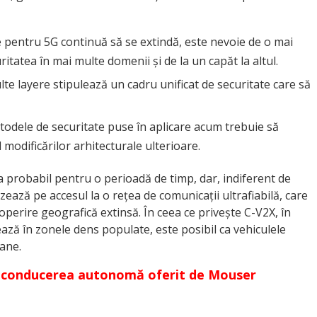
 pentru 5G continuă să se extindă, este nevoie de o mai
tatea în mai multe domenii și de la un capăt la altul.
e layere stipulează un cadru unificat de securitate care să
odele de securitate puse în aplicare acum trebuie să
l modificărilor arhitecturale ulterioare.
 probabil pentru o perioadă de timp, dar, indiferent de
zează pe accesul la o rețea de comunicații ultrafiabilă, care
operire geografică extinsă. În ceea ce privește C-V2X, în
ză în zonele dens populate, este posibil ca vehiculele
bane.
re conducerea autonomă oferit de Mouser