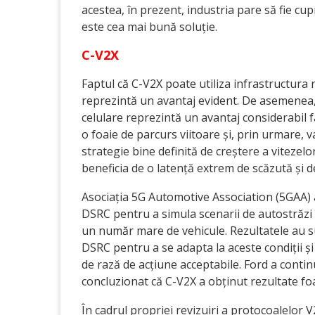
acestea, în prezent, industria pare să fie cu
este cea mai bună soluție.
C-V2X
Faptul că C-V2X poate utiliza infrastructura
reprezintă un avantaj evident. De asemenea, 
celulare reprezintă un avantaj considerabil f
o foaie de parcurs viitoare și, prin urmare, v
strategie bine definită de creștere a vitezelo
beneficia de o latență extrem de scăzută și d
Asociația 5G Automotive Association (5GAA) 
DSRC pentru a simula scenarii de autostrăzi
un număr mare de vehicule. Rezultatele au su
DSRC pentru a se adapta la aceste condiții și
de rază de acțiune acceptabile. Ford a contin
concluzionat că C-V2X a obținut rezultate foart
În cadrul propriei revizuiri a protocoalelor 