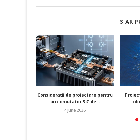
S-AR P
Considerații de proiectare pentru
Proiec
un comutator SiC de...
robu
4 June 2026