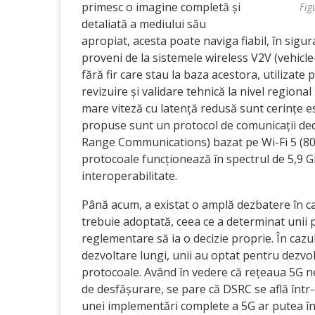
primesc o imagine completă și
Fig
detaliată a mediului său
apropiat, acesta poate naviga fiabil, în sigu
proveni de la sistemele wireless V2V (vehicle-
fără fir care stau la baza acestora, utilizate
revizuire și validare tehnică la nivel regional
mare viteză cu latență redusă sunt cerințe ese
propuse sunt un protocol de comunicații ded
Range Communications) bazat pe Wi-Fi 5 (802
protocoale funcționează în spectrul de 5,9 G
interoperabilitate.
Până acum, a existat o amplă dezbatere în ca
trebuie adoptată, ceea ce a determinat unii p
reglementare să ia o decizie proprie. În cazu
dezvoltare lungi, unii au optat pentru dezvol
protocoale. Având în vedere că rețeaua 5G n
de desfășurare, se pare că DSRC se află într-
unei implementări complete a 5G ar putea în