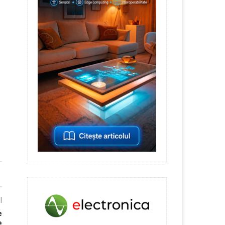
l
e
e